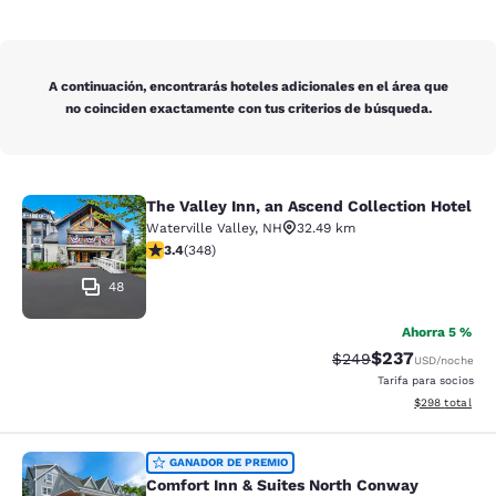
A continuación, encontrarás hoteles adicionales en el área que
no coinciden exactamente con tus criterios de búsqueda.
The Valley Inn, an Ascend Collection Hotel
The Valley Inn, an Ascend Collectio
Waterville Valley
,
NH
32.49 km
calificación de 3.44 estrellas. Bueno. 348 reseñas
3.4
(
348
)
48
Ahorra 5 %
$237
Precio tachado:
Precio con desc
$249
USD
/noche
Tarifa para socios
Ver detalles de
$298
total
Comfort Inn & Suites North Conway
GANADOR DE PREMIO
Comfort Inn & Suites North Conway