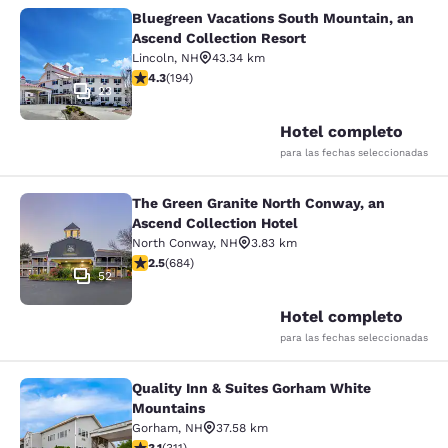
Bluegreen Vacations South Mountain, an
Bluegreen Vacations South Mountain
Ascend Collection Resort
Lincoln
,
NH
43.34 km
calificación de 4.34 estrellas. Excelente. 194 reseñas
4.3
(
194
)
23
Hotel completo
para las fechas seleccionadas
The Green Granite North Conway, an
The Green Granite North Conway, an
Ascend Collection Hotel
North Conway
,
NH
3.83 km
calificación de 2.54 estrellas. Feria. 684 reseñas
2.5
(
684
)
52
Hotel completo
para las fechas seleccionadas
Quality Inn & Suites Gorham White
Quality Inn & Suites Gorham White
Mountains
Gorham
,
NH
37.58 km
calificación de 3.07 estrellas. Feria. 311 reseñas