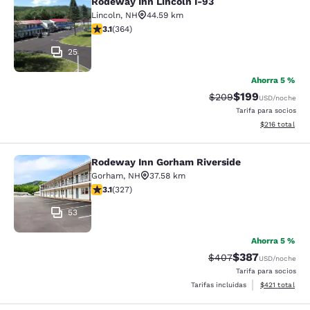
Rodeway Inn Lincoln I-93
Rodeway Inn Lincoln I-93
Lincoln
,
NH
44.59 km
calificación de 3.13 estrellas. Bueno. 364 reseñas
3.1
(
364
)
25
Ahorra 5 %
$199
Precio tachado:
Precio con desc
$209
USD
/noche
Tarifa para socios
Ver detalles d
$216
total
Rodeway Inn Gorham Riverside
Rodeway Inn Gorham Riverside
Gorham
,
NH
37.58 km
calificación de 3.07 estrellas. Feria. 327 reseñas
3.1
(
327
)
53
Ahorra 5 %
$387
Precio tachado:
Precio con desc
$407
USD
/noche
Tarifa para socios
Ver detalles d
Tarifas incluidas
$421
total