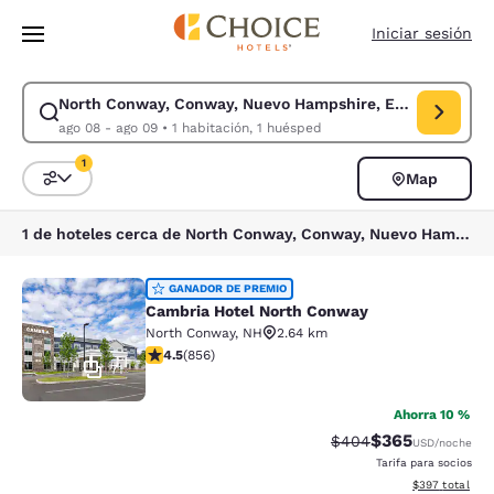
Carga completa
Pasar A Contenido Principal
Iniciar sesión
North Conway, Conway, Nuevo Hampshire, EE. UU.
Modificar la búsqueda de North Conway, Conway, Nuevo Hampshire, EE.
ago 08 - ago 09
•
1 habitación, 1 huésped
1
Map
Ordenar y filtrar
1 filtro seleccionado actualmente
1 de hoteles cerca de North Conway, Conway, Nuevo Hampshire, EE. UU. coinciden con tus filtros
Cambria Hotel North Conway
GANADOR DE PREMIO
Cambria Hotel North Conway
North Conway
,
NH
2.64 km
calificación de 4.52 estrellas. Excelente. 856 reseñas
4.5
(
856
)
71
Ahorra 10 %
$365
Precio tachado:
Precio con desc
$404
USD
/noche
Tarifa para socios
Ver detalles de
$397
total