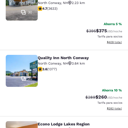
North Conway
,
NH
2.23 km
calificación de 4.73 estrellas. Excepcional. 3633 rese
4.7
(
3633
)
30
Ahorra 5 %
$375
Precio tachado:
Precio con desc
$395
USD
/noche
Tarifa para socios
Ver detalles de
$409
total
Quality Inn North Conway
Quality Inn North Conway
North Conway
,
NH
3.64 km
calificación de 3.65 estrellas. Bueno. 1377 reseñas
3.6
(
1377
)
20
Ahorra 10 %
$260
Precio tachado:
Precio con desc
$289
USD
/noche
Tarifa para socios
Ver detalles de
$282
total
Econo Lodge Lakes Region
Econo Lodge Lakes Region