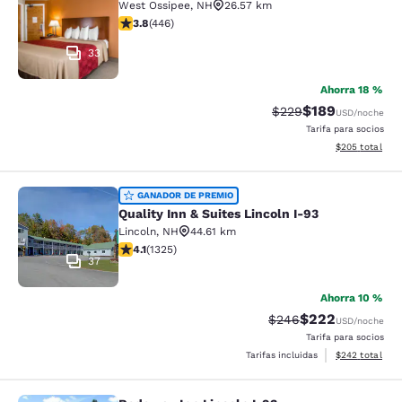
West Ossipee
,
NH
26.57 km
calificación de 3.76 estrellas. Bueno. 446 reseñas
3.8
(
446
)
33
Ahorra 18 %
$189
Precio tachado:
Precio con desc
$229
USD
/noche
Tarifa para socios
Ver detalles de
$205
total
Quality Inn & Suites Lincoln I-93
GANADOR DE PREMIO
Quality Inn & Suites Lincoln I-93
Lincoln
,
NH
44.61 km
calificación de 4.09 estrellas. Muy bueno. 1325 reseña
4.1
(
1325
)
37
Ahorra 10 %
$222
Precio tachado:
Precio con desc
$246
USD
/noche
Tarifa para socios
Ver detalles de
Tarifas incluidas
$242
total