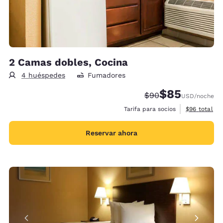
2 Camas dobles, Cocina
4 huéspedes
Fumadores
$85
Precio tachado:
Precio con desc
$90
USD
/noche
Ver detalles
Tarifa para socios
$96
total
Reservar ahora