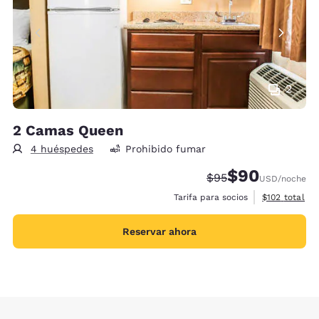
2
2 Camas Queen
4 huéspedes
Prohibido fumar
$90
Precio tachado:
Precio con desc
$95
USD
/noche
Ver detalles 
Tarifa para socios
$102
total
Reservar ahora