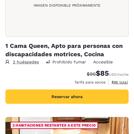
IMAGEN DISPONIBLE PRÓXIMAMENTE
1 Cama Queen, Apto para personas con
discapacidades motrices, Cocina
2 huéspedes
Prohibido fumar
Accesible
$85
Precio tachado:
Precio con desc
$90
USD
/noche
Ver detalles
Tarifa para socios
$96
total
Reservar ahora
2 HABITACIONES RESTANTES A ESTE PRECIO