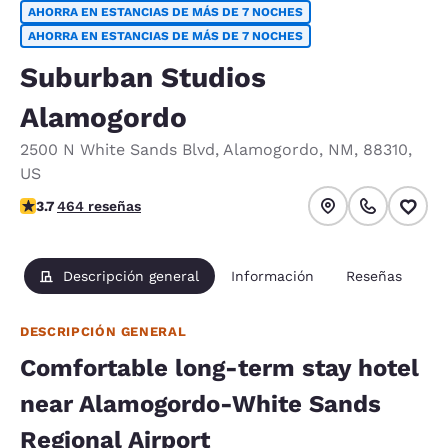
AHORRA EN ESTANCIAS DE MÁS DE 7 NOCHES
AHORRA EN ESTANCIAS DE MÁS DE 7 NOCHES
Suburban Studios
Alamogordo
2500 N White Sands Blvd
,
Alamogordo
,
NM
,
88310
,
US
calificación de 3.73 estrellas. Bueno.
3.7
464 reseñas
Descripción general
Información
Reseñas
DESCRIPCIÓN GENERAL
Comfortable long-term stay hotel
near Alamogordo-White Sands
Regional Airport