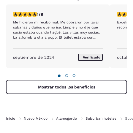
calificación de 1 estrella. Feria. 1 reseña
calificac
1/5
Me hicieron mi recibo mal. Me cobraron por lavar
Excelente
sábanas y daños que no ise. Limpie y no dije que
recomen
sucio estaba cuando llegué. Las villas muy sucias.
La alformbra olía a popo. El toilet estaba con
muchos orines. El agite de la estufa apenas servía
y yo la limpié para cocinar.
septiembre de 2024
octubre
Verificado
●
○
○
Mostrar todos los beneficios
Inicio
Nuevo México
Alamogordo
Suburban hoteles
Subu