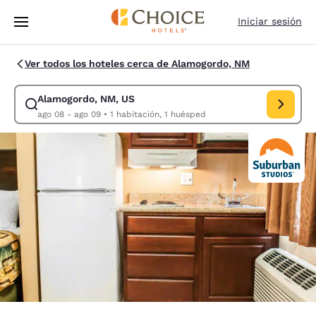
Carga completa
Pasar A Contenido Principal
Iniciar sesión
Ver todos los hoteles cerca de Alamogordo, NM
Alamogordo, NM, US
Modificar la búsqueda de Alamogordo, NM, US. Fecha de check-in ago 
ago 08 - ago 09
•
1 habitación, 1 huésped