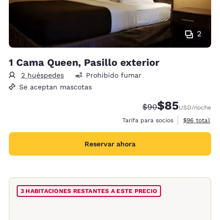
2
1 Cama Queen, Pasillo exterior
2 huéspedes
Prohibido fumar
Se aceptan mascotas
$85
Precio tachado:
Precio con desc
$90
USD
/noche
Ver detalles
Tarifa para socios
$96
total
Reservar ahora
3 HABITACIONES RESTANTES A ESTE PRECIO