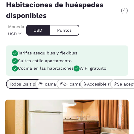
Habitaciones de huéspedes
(4)
disponibles
Moneda
USD
Puntos
USD
Tarifas asequibles y flexibles
Suites estilo apartamento
Cocina en las habitaciones
WiFi gratuito
Todos los tipos de habitación (4)
1 cama (2)
2+ camas (2)
Accesible (1)
Se acep