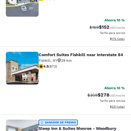
30
Ahorra 10 %
$152
Precio tachado:
Precio con desc
$169
USD
/noche
Tarifa para socios
Ver detalles d
$175
total
Comfort Suites Fishkill near Interstate 84
Comfort Suites Fishkill near Interst
Fishkill
,
NY
29 km
calificación de 4.46 estrellas. Excelente. 873 reseñas
4.5
(
873
)
47
Ahorra 10 %
$278
Precio tachado:
Precio con desc
$309
USD
/noche
Tarifa para socios
Ver detalles d
$321
total
Sleep Inn & Suites Monroe - Woodb
GANADOR DE PREMIO
Sleep Inn & Suites Monroe - Woodbury