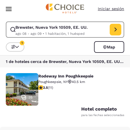
Carga completa
Pasar A Contenido Principal
Iniciar sesión
Brewster, Nueva York 10509, EE. UU.
Modificar la búsqueda de Brewster, Nueva York 10509, EE. UU.. Fecha d
ago 08 - ago 09
•
1 habitación, 1 huésped
1
Map
Ordenar y filtrar
1 filtro seleccionado actualmente
1 de hoteles cerca de Brewster, Nueva York 10509, EE. UU. coinciden con tus filtros
Rodeway Inn Poughkeepsie
Rodeway Inn Poughkeepsie
Poughkeepsie
,
NY
40.5 km
calificación de 2.45 estrellas. Feria. 11 reseñas
2.5
(
11
)
26
Hotel completo
para las fechas seleccionadas