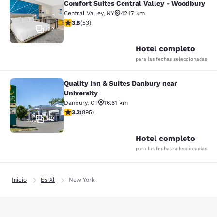
Comfort Suites Central Valley - Woodbury
Central Valley
,
NY
42.17 km
calificación de 3.79 estrellas. Bueno. 53 reseñas
3.8
(
53
)
32
Hotel completo
para las fechas seleccionadas
Quality Inn & Suites Danbury near
Quality Inn & Suites Danbury near U
University
Danbury
,
CT
16.61 km
calificación de 3.23 estrellas. Bueno. 895 reseñas
3.2
(
895
)
42
Hotel completo
para las fechas seleccionadas
Inicio
Es Xl
New York