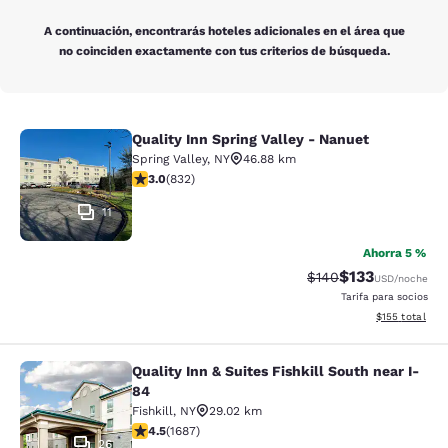
A continuación, encontrarás hoteles adicionales en el área que
no coinciden exactamente con tus criterios de búsqueda.
Quality Inn Spring Valley - Nanuet
Quality Inn Spring Valley - Nanuet
Spring Valley
,
NY
46.88 km
calificación de 3 estrellas. Feria. 832 reseñas
3.0
(
832
)
11
Ahorra 5 %
$133
Precio tachado:
Precio con desc
$140
USD
/noche
Tarifa para socios
Ver detalles d
$155
total
Quality Inn & Suites Fishkill South near I-
Quality Inn & Suites Fishkill South 
84
Fishkill
,
NY
29.02 km
calificación de 4.47 estrellas. Excelente. 1687 reseñas
4.5
(
1687
)
26