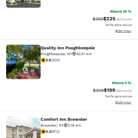
Ahorra 10 %
$225
Precio tachado:
Precio con desc
$250
USD
/noche
Tarifa para socios
Ver detalles de
$260
total
Quality Inn Poughkeepsie
Quality Inn Poughkeepsie
Poughkeepsie
,
NY
40.51 km
calificación de 3.47 estrellas. Bueno. 202 reseñas
3.5
(
202
)
36
Ahorra 5 %
$199
Precio tachado:
Precio con desc
$209
USD
/noche
Tarifa para socios
Ver detalles de
$229
total
Comfort Inn Brewster
Comfort Inn Brewster
Brewster
,
NY
3.18 km
calificación de 4.15 estrellas. Muy bueno. 472 reseñas
4.2
(
472
)