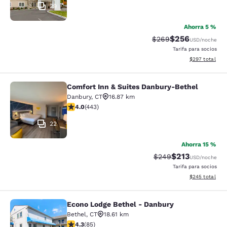
29
Ahorra 5 %
$256
Precio tachado:
Precio con desc
$269
USD
/noche
Tarifa para socios
Ver detalles de
$297
total
Comfort Inn & Suites Danbury-Bethel
Comfort Inn & Suites Danbury-Beth
Danbury
,
CT
16.87 km
calificación de 4.03 estrellas. Muy bueno. 443 reseñas
4.0
(
443
)
22
Ahorra 15 %
$213
Precio tachado:
Precio con desc
$249
USD
/noche
Tarifa para socios
Ver detalles de
$245
total
Econo Lodge Bethel - Danbury
Econo Lodge Bethel - Danbury
Bethel
,
CT
18.61 km
calificación de 4.25 estrellas. Excelente. 85 reseñas
4.3
(
85
)