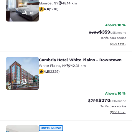
Monroe
,
NY
48.14 km
calificación de 4.56 estrellas. Excelente. 1218 reseñas
4.6
(
1218
)
38
Ahorra 10 %
$359
Precio tachado:
Precio con desc
$399
USD
/noche
Tarifa para socios
Ver detalles de
$406
total
Cambria Hotel White Plains - Downtown
Cambria Hotel White Plains - Dow
White Plains
,
NY
42.31 km
calificación de 4.54 estrellas. Excelente. 2329 reseña
4.5
(
2329
)
22
Ahorra 10 %
$270
Precio tachado:
Precio con desc
$299
USD
/noche
Tarifa para socios
Ver detalles de
$308
total
Comfort Suites Central Valley - Wo
HOTEL NUEVO