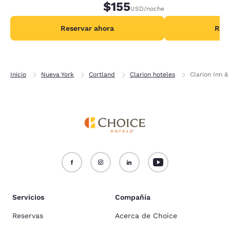
adicionales por noche.
$155
adicionales por no
USD
/noche
Reservar ahora
Rese
Inicio
Nueva York
Cortland
Clarion hoteles
Clarion Inn &
Servicios
Compañía
Reservas
Acerca de Choice