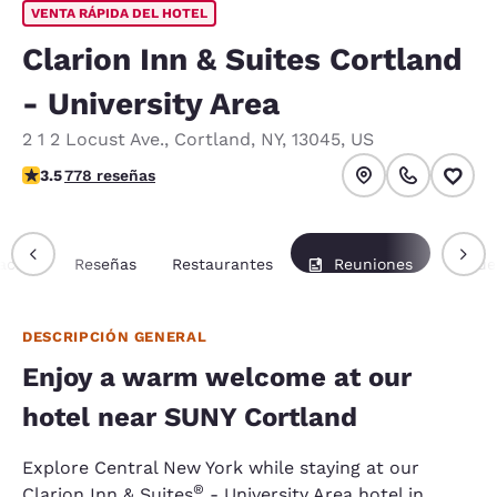
VENTA RÁPIDA DEL HOTEL
Clarion Inn & Suites Cortland
- University Area
2 1 2 Locust Ave.
,
Cortland
,
NY
,
13045
,
US
calificación de 3.45 estrellas. Bueno.
3.5
778 reseñas
ación
Reseñas
Restaurantes
Reuniones
Paque
DESCRIPCIÓN GENERAL
Enjoy a warm welcome at our
hotel near SUNY Cortland
Explore Central New York while staying at our
®
Clarion Inn & Suites
- University Area hotel in