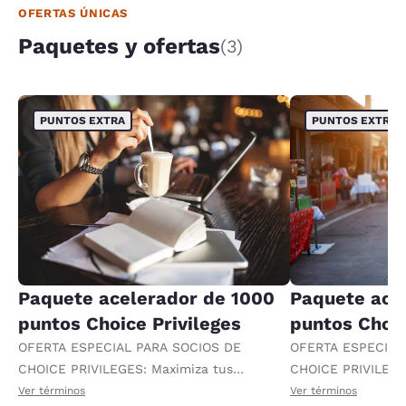
OFERTAS ÚNICAS
Paquetes y ofertas
(3)
PUNTOS EXTRA
PUNTOS EXTRA
Paquete acelerador de 1000
Paquete ace
puntos Choice Privileges
puntos Choic
OFERTA ESPECIAL PARA SOCIOS DE
OFERTA ESPECIAL
CHOICE PRIVILEGES: Maximiza tus
CHOICE PRIVILEGE
recompensas al recibir 1000 puntos
recompensas al re
Ver términos
Ver términos