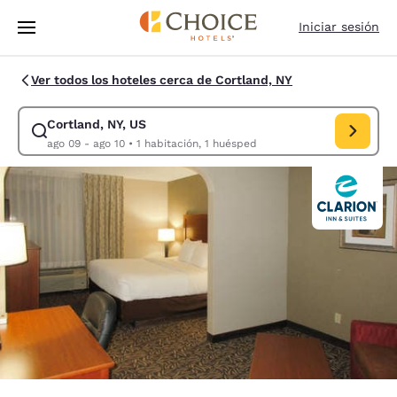
Carga completa
Pasar A Contenido Principal
Iniciar sesión
Ver todos los hoteles cerca de Cortland, NY
Cortland, NY, US
Modificar la búsqueda de Cortland, NY, US. Fecha de check-in ago 09, 
ago 09 - ago 10
•
1 habitación, 1 huésped