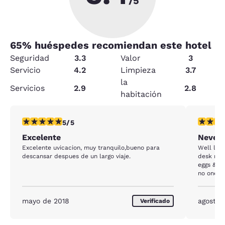
/5
65
% huéspedes recomiendan este hotel
Seguridad
3.3
Valor
3
Servicio
4.2
Limpieza
3.7
la
Servicios
2.9
2.8
habitación
calificación de 5 estrellas. Excepcional. 1 reseña
calificaci
5/5
Excelente
Never 
Excelente uvicacion, muy tranquilo,bueno para
Well let’
descansar despues de un largo viaje.
desk most times, Breakfa
eggs & dry sausage The i
no one k
The faci
No one w
doors ar
mayo de 2018
agosto 
Verificado
rocks so
PRIORITY) Garbage over flowing by the ice 
Disgusting My first room the door did not l