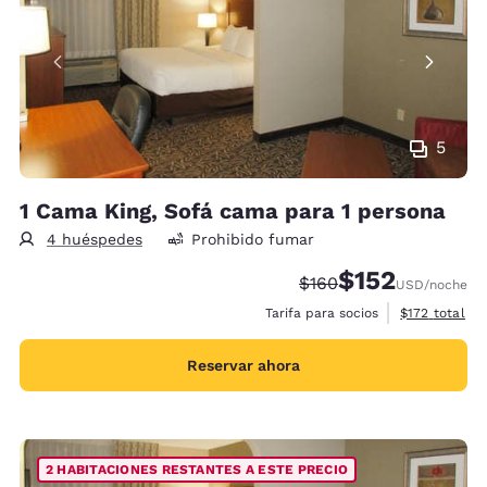
5
1 Cama King, Sofá cama para 1 persona
4 huéspedes
Prohibido fumar
$152
Precio tachado:
Precio con descu
$160
USD
/noche
Ver detalles 
Tarifa para socios
$172
total
Reservar ahora
2 HABITACIONES RESTANTES A ESTE PRECIO