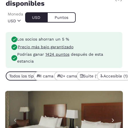
disponibles
Moneda
USD
Puntos
USD
Los socios ahorran un 5 %
Precio más bajo garantizado
Podrías ganar
1424 puntos
después de esta
estancia
Todos los tipos de habitación (5)
1 cama (4)
2+ camas (1)
Suite (1)
Accesible (1)