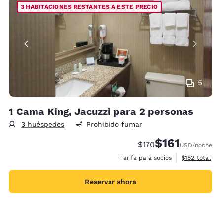
3 HABITACIONES RESTANTES A ESTE PRECIO
5
1 Cama King, Jacuzzi para 2 personas
3 huéspedes
Prohibido fumar
$161
Precio tachado:
Precio con descu
$170
USD
/noche
Ver detalles 
Tarifa para socios
$182
total
Reservar ahora