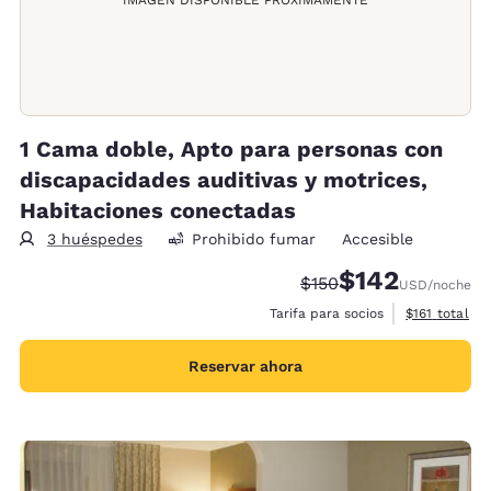
IMAGEN DISPONIBLE PRÓXIMAMENTE
1 Cama doble, Apto para personas con
discapacidades auditivas y motrices,
Habitaciones conectadas
3 huéspedes
Prohibido fumar
Accesible
$142
Precio tachado:
Precio con descu
$150
USD
/noche
Ver detalles 
Tarifa para socios
$161
total
Reservar ahora