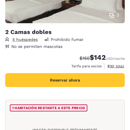
3
2 Camas dobles
5 huéspedes
Prohibido fumar
No se permiten mascotas
$142
Precio tachado:
Precio con descu
$150
USD
/noche
Ver detalles 
Tarifa para socios
$161
total
Reservar ahora
1 HABITACIÓN RESTANTE A ESTE PRECIO