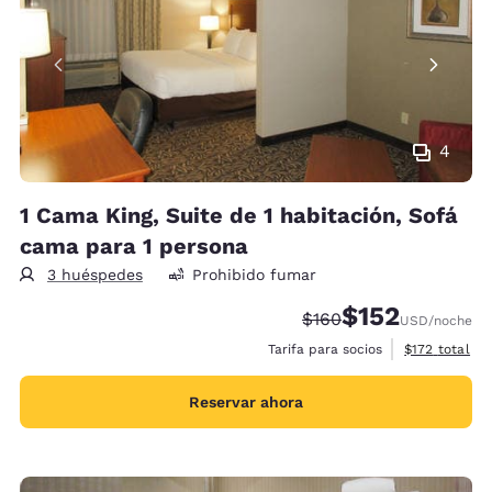
4
1 Cama King, Suite de 1 habitación, Sofá
cama para 1 persona
3 huéspedes
Prohibido fumar
$152
Precio tachado:
Precio con descu
$160
USD
/noche
Ver detalles 
Tarifa para socios
$172
total
Reservar ahora