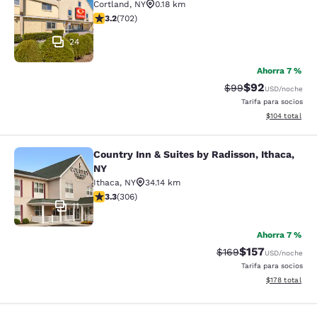
Cortland
,
NY
0.18 km
calificación de 3.23 estrellas. Bueno. 702 reseñas
3.2
(
702
)
24
Ahorra 7 %
$92
Precio tachado:
Precio con des
$99
USD
/noche
Tarifa para socios
Ver detalles d
$104
total
Country Inn & Suites by Radisson, Ithaca,
Country Inn & Suites by Radisson, I
NY
Ithaca
,
NY
34.14 km
calificación de 3.3 estrellas. Bueno. 306 reseñas
3.3
(
306
)
11
Ahorra 7 %
$157
Precio tachado:
Precio con desc
$169
USD
/noche
Tarifa para socios
Ver detalles d
$178
total