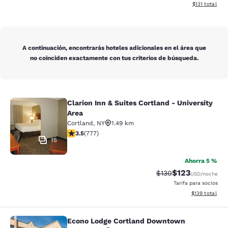
Ver detalles d
$131
total
A continuación, encontrarás hoteles adicionales en el área que
no coinciden exactamente con tus criterios de búsqueda.
Clarion Inn & Suites Cortland - University
Clarion Inn & Suites Cortland - Univ
Area
Cortland
,
NY
1.49 km
calificación de 3.45 estrellas. Bueno. 777 reseñas
3.5
(
777
)
15
Ahorra 5 %
$123
Precio tachado:
Precio con desc
$130
USD
/noche
Tarifa para socios
Ver detalles d
$139
total
Econo Lodge Cortland Downtown
Econo Lodge Cortland Downtown