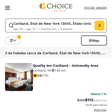
Carga completa
Pasar A Contenido Principal
Iniciar sesión
Cortland, État de New York 13045, États-Unis
Modificar la búsqueda de Cortland, État de New York 13045, États-Unis
ago 09 - ago 10
•
1 habitación, 1 huésped
1
Map
Ordenar y filtrar
1 filtro seleccionado actualmente
3 de hoteles cerca de Cortland, État de New York 13045, États-Unis coinciden con tus filtros
Quality Inn Cortland - University Area
Quality Inn Cortland - University Ar
Cortland
,
NY
1.65 km
calificación de 2.96 estrellas. Feria. 715 reseñas
3.0
(
715
)
30
Ahorra 7 %
$112
Precio tachado:
Precio con des
$120
USD
/noche
Tarifa para socios
Ver detalles d
$126
total