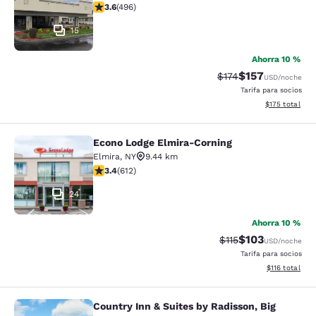
calificación de 3.62 estrellas. Bueno. 496 reseñas
3.6
(
496
)
15
Ahorra 10 %
$157
Precio tachado:
Precio con desc
$174
USD
/noche
Tarifa para socios
Ver detalles d
$175
total
Econo Lodge Elmira-Corning
Econo Lodge Elmira-Corning
Elmira
,
NY
9.44 km
calificación de 3.41 estrellas. Bueno. 612 reseñas
3.4
(
612
)
24
Ahorra 10 %
$103
Precio tachado:
Precio con desc
$115
USD
/noche
Tarifa para socios
Ver detalles d
$116
total
Country Inn & Suites by Radisson, Big
Country Inn & Suites by Radisson, Bi