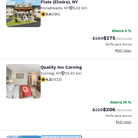
Flats (Elmira), NY
Horseheads
,
NY
9.22 km
calificación de 3.43 estrellas. Bueno. 290 reseñas
3.4
(
290
)
25
Ahorra 5 %
$275
Precio tachado:
Precio con desc
$289
USD
/noche
Tarifa para socios
Ver detalles de
$307
total
Quality Inn Corning
Quality Inn Corning
Corning
,
NY
22.43 km
calificación de 4.23 estrellas. Excelente. 1533 reseñas
4.2
(
1533
)
28
Ahorra 10 %
$206
Precio tachado:
Precio con desc
$229
USD
/noche
Tarifa para socios
Ver detalles d
$231
total