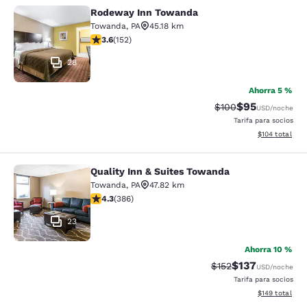
Rodeway Inn Towanda
Rodeway Inn Towanda
Towanda
,
PA
45.18 km
calificación de 3.61 estrellas. Bueno. 152 reseñas
3.6
(
152
)
28
Ahorra 5 %
$95
Precio tachado:
Precio con des
$100
USD
/noche
Tarifa para socios
Ver detalles d
$104
total
Quality Inn & Suites Towanda
Quality Inn & Suites Towanda
Towanda
,
PA
47.82 km
calificación de 4.33 estrellas. Excelente. 386 reseñas
4.3
(
386
)
23
Ahorra 10 %
$137
Precio tachado:
Precio con desc
$152
USD
/noche
Tarifa para socios
Ver detalles d
$149
total