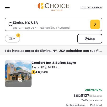
Carga completa
Pasar A Contenido Principal
Iniciar sesión
Elmira, NY, USA
Modificar la búsqueda de Elmira, NY, USA. Fecha de check-in ago 07, F
ago 07 - ago 08
•
1 habitación, 1 huésped
1
Map
Ordenar y filtrar
1 filtro seleccionado actualmente
1 de hoteles cerca de Elmira, NY, USA coinciden con tus filtros
Comfort Inn & Suites Sayre
Comfort Inn & Suites Sayre
Sayre
,
PA
24.95 km
calificación de 4.59 estrellas. Excelente. 1643 reseñas
4.6
(
1643
)
31
Ahorra 10 %
$137
Precio tachado:
Precio con desc
$152
USD
/noche
Tarifa para socios
Ver detalles d
Tarifas incluidas
$149
total