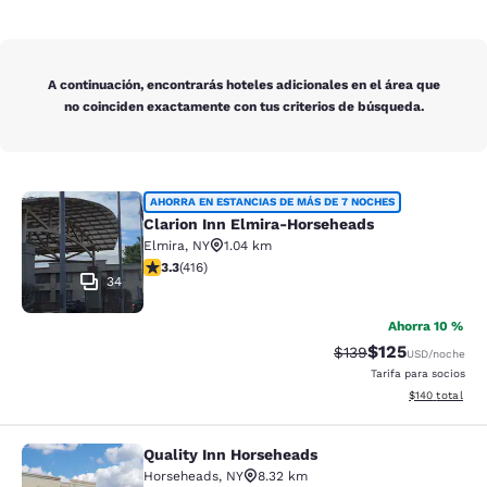
A continuación, encontrarás hoteles adicionales en el área que
no coinciden exactamente con tus criterios de búsqueda.
Clarion Inn Elmira-Horseheads
AHORRA EN ESTANCIAS DE MÁS DE 7 NOCHES
Clarion Inn Elmira-Horseheads
Elmira
,
NY
1.04 km
calificación de 3.29 estrellas. Bueno. 416 reseñas
3.3
(
416
)
34
Ahorra 10 %
$125
Precio tachado:
Precio con desc
$139
USD
/noche
Tarifa para socios
Ver detalles d
$140
total
Quality Inn Horseheads
Quality Inn Horseheads
Horseheads
,
NY
8.32 km