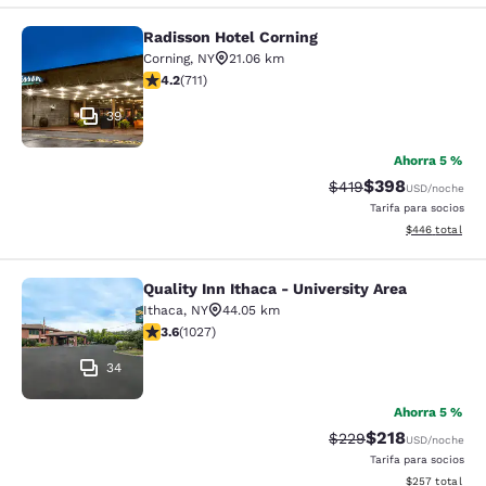
Radisson Hotel Corning
Radisson Hotel Corning
Corning
,
NY
21.06 km
calificación de 4.2 estrellas. Excelente. 711 reseñas
4.2
(
711
)
39
Ahorra 5 %
$398
Precio tachado:
Precio con desc
$419
USD
/noche
Tarifa para socios
Ver detalles de
$446
total
Quality Inn Ithaca - University Area
Quality Inn Ithaca - University Area
Ithaca
,
NY
44.05 km
calificación de 3.59 estrellas. Bueno. 1027 reseñas
3.6
(
1027
)
34
Ahorra 5 %
$218
Precio tachado:
Precio con desc
$229
USD
/noche
Tarifa para socios
Ver detalles de
$257
total