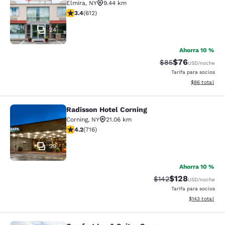
Elmira
,
NY
9.44 km
calificación de 3.41 estrellas. Bueno. 612 reseñas
3.4
(
612
)
24
Ahorra 10 %
$76
Precio tachado:
Precio con des
$85
USD
/noche
Tarifa para socios
Ver detalles d
$86
total
Radisson Hotel Corning
Radisson Hotel Corning
Corning
,
NY
21.06 km
calificación de 4.19 estrellas. Muy bueno. 716 reseñas
4.2
(
716
)
39
Ahorra 10 %
$128
Precio tachado:
Precio con desc
$142
USD
/noche
Tarifa para socios
Ver detalles d
$143
total