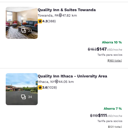
Quality Inn & Suites Towanda
Quality Inn & Suites Towanda
Towanda
,
PA
47.82 km
calificación de 4.34 estrellas. Excelente. 388 reseñas
4.3
(
388
)
23
Ahorra 10 %
$147
Precio tachado:
Precio con desc
$163
USD
/noche
Tarifa para socios
Ver detalles d
$160
total
Quality Inn Ithaca - University Area
Quality Inn Ithaca - University Area
Ithaca
,
NY
44.05 km
calificación de 3.59 estrellas. Bueno. 1028 reseñas
3.6
(
1028
)
34
Ahorra 7 %
$111
Precio tachado:
Precio con des
$119
USD
/noche
Tarifa para socios
Ver detalles d
$131
total