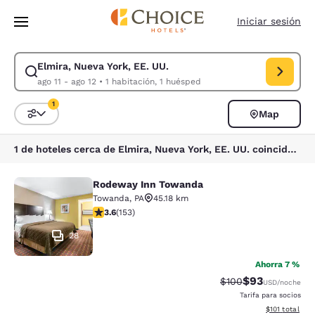
Carga completa
Pasar A Contenido Principal
Iniciar sesión
Elmira, Nueva York, EE. UU.
Modificar la búsqueda de Elmira, Nueva York, EE. UU.. Fecha de check-i
ago 11 - ago 12
•
1 habitación, 1 huésped
1
Map
Ordenar y filtrar
1 filtro seleccionado actualmente
1 de hoteles cerca de Elmira, Nueva York, EE. UU. coinciden con tus filtros
Rodeway Inn Towanda
Rodeway Inn Towanda
Towanda
,
PA
45.18 km
calificación de 3.59 estrellas. Bueno. 153 reseñas
3.6
(
153
)
28
Ahorra 7 %
$93
Precio tachado:
Precio con des
$100
USD
/noche
Tarifa para socios
Ver detalles d
$101
total