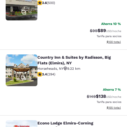
calificación de 3.62 estrellas. Bueno. 500 reseñas
3.6
(
500
)
15
Ahorra 10 %
$89
Precio tachado:
Precio con des
$99
USD
/noche
Tarifa para socios
Ver detalles d
$100
total
Country Inn & Suites by Radisson, Big
Country Inn & Suites by Radisson, Bi
Flats (Elmira), NY
Horseheads
,
NY
9.22 km
calificación de 3.43 estrellas. Bueno. 294 reseñas
3.4
(
294
)
25
Ahorra 7 %
$138
Precio tachado:
Precio con desc
$149
USD
/noche
Tarifa para socios
Ver detalles d
$155
total
Econo Lodge Elmira-Corning
Econo Lodge Elmira-Corning