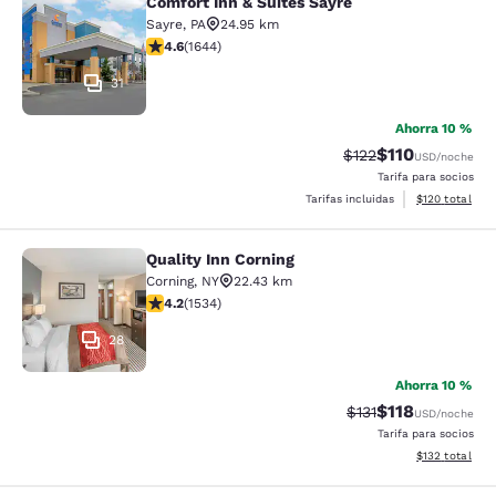
Comfort Inn & Suites Sayre
Comfort Inn & Suites Sayre
Sayre
,
PA
24.95 km
calificación de 4.59 estrellas. Excelente. 1644 reseñas
4.6
(
1644
)
31
Ahorra 10 %
$110
Precio tachado:
Precio con des
$122
USD
/noche
Tarifa para socios
Ver detalles d
Tarifas incluidas
$120
total
Quality Inn Corning
Quality Inn Corning
Corning
,
NY
22.43 km
calificación de 4.23 estrellas. Excelente. 1534 reseñas
4.2
(
1534
)
28
Ahorra 10 %
$118
Precio tachado:
Precio con des
$131
USD
/noche
Tarifa para socios
Ver detalles d
$132
total