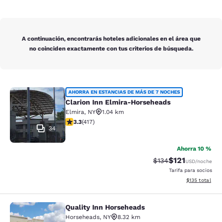
A continuación, encontrarás hoteles adicionales en el área que
no coinciden exactamente con tus criterios de búsqueda.
Clarion Inn Elmira-Horseheads
AHORRA EN ESTANCIAS DE MÁS DE 7 NOCHES
Clarion Inn Elmira-Horseheads
Elmira
,
NY
1.04 km
calificación de 3.3 estrellas. Bueno. 417 reseñas
3.3
(
417
)
34
Ahorra 10 %
$121
Precio tachado:
Precio con des
$134
USD
/noche
Tarifa para socios
Ver detalles d
$135
total
Quality Inn Horseheads
Quality Inn Horseheads
Horseheads
,
NY
8.32 km