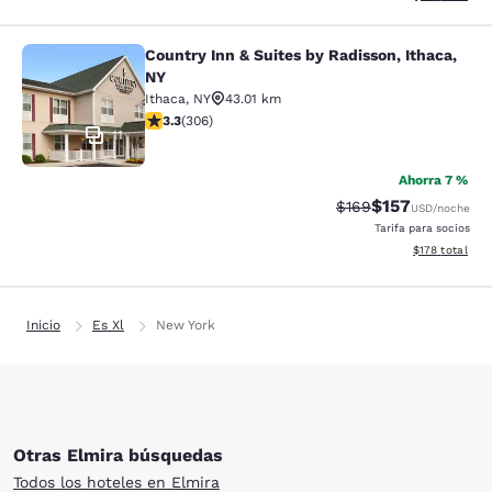
Country Inn & Suites by Radisson, Ithaca,
Country Inn & Suites by Radisson, I
NY
Ithaca
,
NY
43.01 km
calificación de 3.3 estrellas. Bueno. 306 reseñas
3.3
(
306
)
11
Ahorra 7 %
$157
Precio tachado:
Precio con desc
$169
USD
/noche
Tarifa para socios
Ver detalles d
$178
total
Inicio
Es Xl
New York
Otras Elmira búsquedas
Todos los hoteles en Elmira