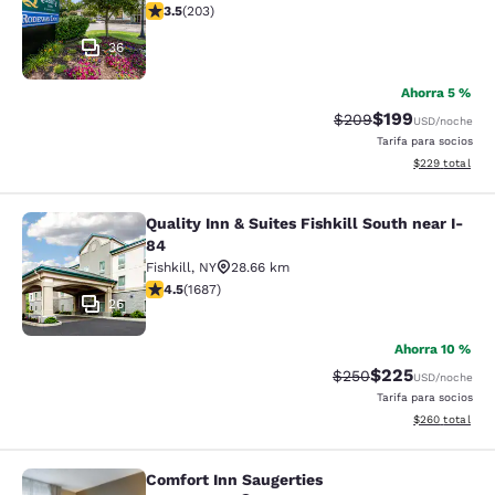
calificación de 3.45 estrellas. Bueno. 203 reseñas
3.5
(
203
)
36
Ahorra 5 %
$199
Precio tachado:
Precio con desc
$209
USD
/noche
Tarifa para socios
Ver detalles de
$229
total
Quality Inn & Suites Fishkill South near I-
Quality Inn & Suites Fishkill South 
84
Fishkill
,
NY
28.66 km
calificación de 4.47 estrellas. Excelente. 1687 reseñas
4.5
(
1687
)
26
Ahorra 10 %
$225
Precio tachado:
Precio con desc
$250
USD
/noche
Tarifa para socios
Ver detalles de
$260
total
Comfort Inn Saugerties
Comfort Inn Saugerties