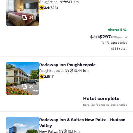
Saugerties
,
NY
34 km
calificación de 3.43 estrellas. Bueno. 823 reseñas
3.4
(
823
)
36
Ahorra 5 %
$297
Precio tachado:
Precio con desc
$313
USD
/noche
Tarifa para socios
Ver detalles de
$333
total
Rodeway Inn Poughkeepsie
Rodeway Inn Poughkeepsie
Poughkeepsie
,
NY
10.44 km
calificación de 2.45 estrellas. Feria. 11 reseñas
2.5
(
11
)
26
Hotel completo
para las fechas seleccionadas
Rodeway Inn & Suites New Paltz - Hudson
Rodeway Inn & Suites New Paltz - H
Valley
New Paltz
,
NY
10.1 km