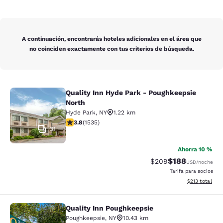
A continuación, encontrarás hoteles adicionales en el área que
no coinciden exactamente con tus criterios de búsqueda.
Quality Inn Hyde Park - Poughkeepsie
Quality Inn Hyde Park - Poughkeeps
North
Hyde Park
,
NY
1.22 km
calificación de 3.82 estrellas. Bueno. 1535 reseñas
3.8
(
1535
)
31
Ahorra 10 %
$188
Precio tachado:
Precio con desc
$209
USD
/noche
Tarifa para socios
Ver detalles d
$213
total
Quality Inn Poughkeepsie
Quality Inn Poughkeepsie
Poughkeepsie
,
NY
10.43 km