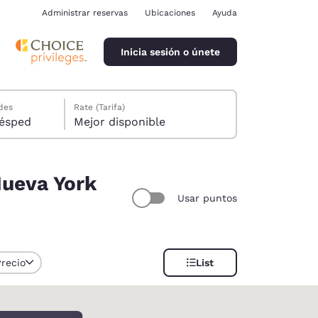
Administrar reservas
Ubicaciones
Ayuda
Inicia sesión o únete
des
Rate (Tarifa)
ión, 1 huésped
Mejor disponible
Nueva York
Usar puntos
ina
Precio
List