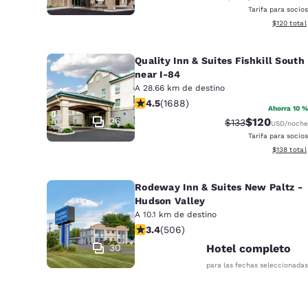
Tarifa para socios
Ver detall
$120
total
Quality Inn & Suites Fishkill South
near I-84
A 28.66 km de destino
calificación de 4.47 estrellas. Excel
4.5
(
1688
)
Ahorra 10 %
26
$120
Precio tachado:
Precio con d
$133
USD
/noche
Tarifa para socios
Ver detall
$138
total
Rodeway Inn & Suites New Paltz -
Hudson Valley
A 10.1 km de destino
calificación de 3.42 estrellas. Buen
3.4
(
506
)
30
Hotel completo
para las fechas seleccionadas