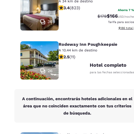
Canada
A 34 km de destino
Français
calificación de 3.43 estrellas. Bueno
3.4
(
823
)
Ahorra 7 %
$166
Precio tachado:
Precio con d
$179
Europa
USD
/noche
36
Tarifa para socios
Ver detall
$186
total
Deutschla
Deutsch
Rodeway Inn Poughkeepsie
Spain
A 10.44 km de destino
English
calificación de 2.45 estrellas. Feria. 
2.5
(
11
)
Hotel completo
Ireland
26
para las fechas seleccionadas
English
United Ki
English
A continuación, encontrarás hoteles adicionales en el
Asia-Pacífico
área que no coinciden exactamente con tus criterios
de búsqueda.
Australia
English