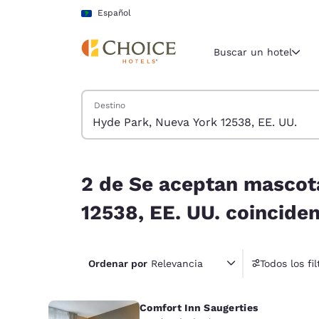
Carga completa
Pasar A Contenido Principal
Español
Buscar un hotel
Buscar hoteles
Destino
Región y ubicac
América La
Español
2 de Se aceptan mascotas hoteles cerca de Hyde 
Selecciona t
2 de Se aceptan mascot
América
12538, EE. UU. coinciden
United Sta
English
Ordenar por
Relevancia
Todos los fil
1 fil
América L
Português
Comfort Inn Saugerties