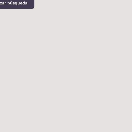
izar búsqueda
d