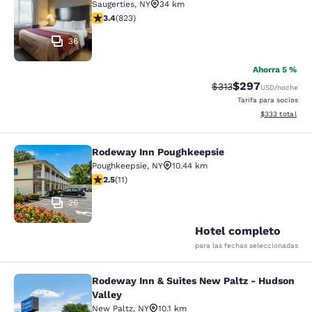
Saugerties
,
NY
34 km
calificación de 3.43 estrellas. Bueno. 823 reseñas
3.4
(
823
)
36
Ahorra 5 %
$297
Precio tachado:
Precio con desc
$313
USD
/noche
Tarifa para socios
Ver detalles de
$333
total
Rodeway Inn Poughkeepsie
Rodeway Inn Poughkeepsie
Poughkeepsie
,
NY
10.44 km
calificación de 2.45 estrellas. Feria. 11 reseñas
2.5
(
11
)
26
Hotel completo
para las fechas seleccionadas
Rodeway Inn & Suites New Paltz - Hudson
Rodeway Inn & Suites New Paltz - H
Valley
New Paltz
,
NY
10.1 km