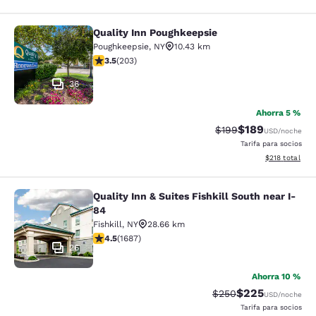
Quality Inn Poughkeepsie
Quality Inn Poughkeepsie
Poughkeepsie
,
NY
10.43 km
calificación de 3.45 estrellas. Bueno. 203 reseñas
3.5
(
203
)
36
Ahorra 5 %
$189
Precio tachado:
Precio con desc
$199
USD
/noche
Tarifa para socios
Ver detalles d
$218
total
Quality Inn & Suites Fishkill South near I-
Quality Inn & Suites Fishkill South 
84
Fishkill
,
NY
28.66 km
calificación de 4.47 estrellas. Excelente. 1687 reseñas
4.5
(
1687
)
26
Ahorra 10 %
$225
Precio tachado:
Precio con desc
$250
USD
/noche
Tarifa para socios