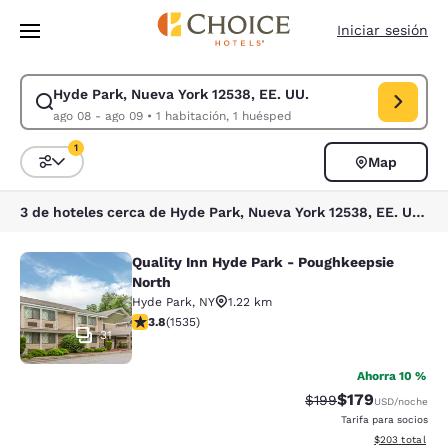
Carga completa
Pasar A Contenido Principal
Iniciar sesión
Hyde Park, Nueva York 12538, EE. UU.
Modificar la búsqueda de Hyde Park, Nueva York 12538, EE. UU.. Fecha
ago 08 - ago 09
•
1 habitación, 1 huésped
1
Map
Ordenar y filtrar
1 filtro seleccionado actualmente
3 de hoteles cerca de Hyde Park, Nueva York 12538, EE. UU. coinciden con tus filtros
Quality Inn Hyde Park - Poughkeepsie
Quality Inn Hyde Park - Poughkeeps
North
Hyde Park
,
NY
1.22 km
calificación de 3.82 estrellas. Bueno. 1535 reseñas
3.8
(
1535
)
31
Ahorra 10 %
$179
Precio tachado:
Precio con desc
$199
USD
/noche
Tarifa para socios
Ver detalles de
$203
total