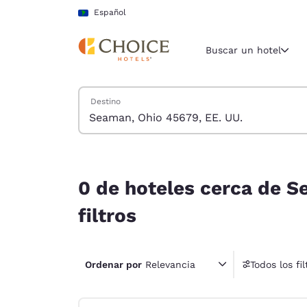
Carga completa
Pasar A Contenido Principal
Español
Buscar un hotel
Buscar hoteles
Destino
Región y ubicac
América La
Español
0 de hoteles cerca de Seaman, Ohio 45679, EE. U
Selecciona t
0 de hoteles cerca de S
América
filtros
United Sta
English
Ordenar por
Relevancia
Todos los fil
América L
1 fil
Português