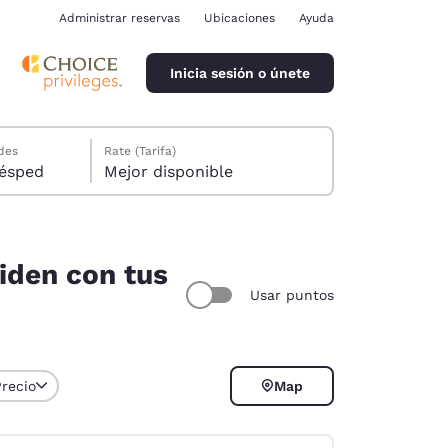
Administrar reservas
Ubicaciones
Ayuda
Inicia sesión o únete
des
Rate (Tarifa)
ión, 1 huésped
Mejor disponible
iden con tus
Usar puntos
ina
Precio
Map