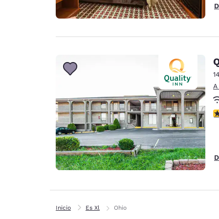
D
Q
1
A
c
D
Inicio
Es Xl
Ohio