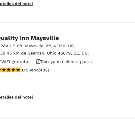
etalles del hotel
uality Inn Maysville
428A US 68
,
Maysville
,
KY
,
41056
,
US
 39.45 km de Seaman, Ohio 45679, EE. UU.
WiFi gratuito
Desayuno caliente gratis
alificación de 3.11 estrellas. Bueno. 482 reseñas
3.1
Bueno
(482)
Centro de negocios
etalles del hotel