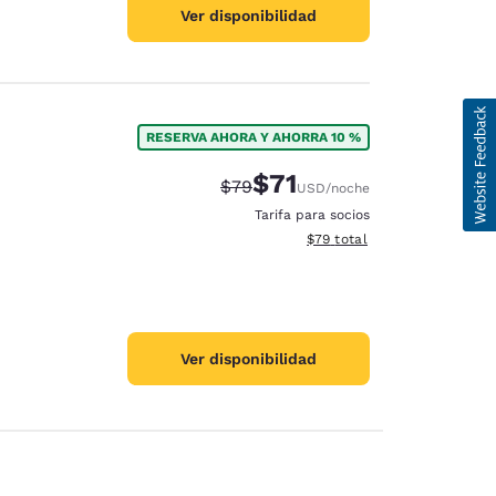
Ver disponibilidad
RESERVA AHORA Y AHORRA 10 %
$71
Precio tachado:
Precio con descuento:
$79
USD
/noche
Tarifa para socios
Ver detalles del total estim
$79
total
Ver disponibilidad