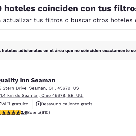
México
Mexico
0 hoteles coinciden con tus filtro
Español
English
a actualizar tus filtros o buscar otros hoteles 
nd
Germany
España
English
Español
France
France
 hoteles adicionales en el área que no coinciden exactamente co
Français
English
Italia
Italy
Italiano
English
uality Inn Seaman
5 Stern Drive
,
Seaman
,
OH
,
45679
,
US
ngdom
 1.4 km de Seaman, Ohio 45679, EE. UU.
WiFi gratuito
Desayuno caliente gratis
alificación de 3.58 estrellas. Bueno. 610 reseñas
3.6
Bueno
(610)
Se aceptan mascotas
India
New Zealan
English
English