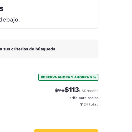
s
debajo.
n tus criterios de búsqueda.
RESERVA AHORA Y AHORRA 5 %
$113
Precio tachado:
Precio con descuento:
$119
USD
/noche
Tarifa para socios
Ver detalles del total estima
$124
total
d