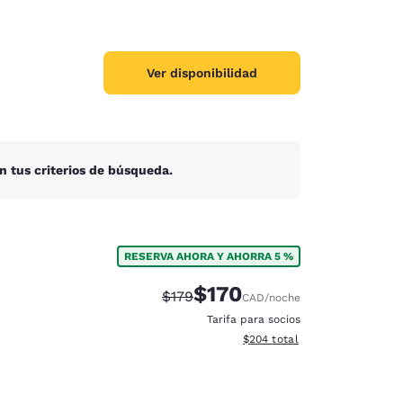
Ver disponibilidad
n tus criterios de búsqueda.
RESERVA AHORA Y AHORRA 5 %
$170
Precio tachado:
Precio con descuento:
$179
CAD
/noche
Tarifa para socios
Ver detalles del total estimad
$204
total