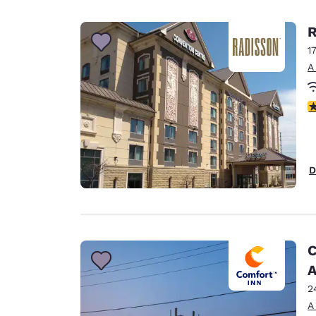
R
1
A
c
D
C
A
2
A