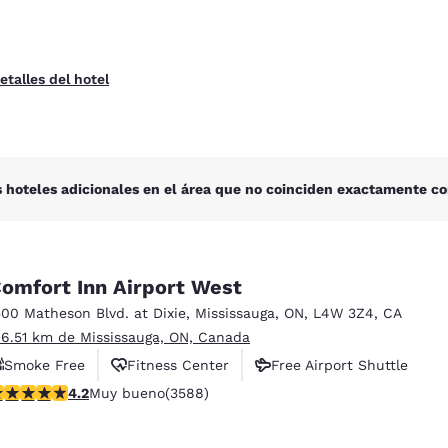
etalles del hotel
 hoteles adicionales en el área que no coinciden exactamente co
omfort Inn Airport West
500 Matheson Blvd. at Dixie
,
Mississauga
,
ON
,
L4W 3Z4
,
CA
 6.51 km de Mississauga, ON, Canada
Smoke Free
Fitness Center
Free Airport Shuttle
alificación de 4.17 estrellas. Muy bueno. 3588 reseñas
4.2
Muy bueno
(3588)