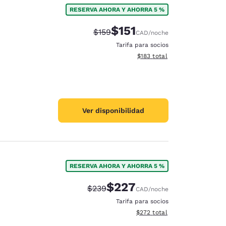
RESERVA AHORA Y AHORRA 5 %
$151
Precio tachado:
Precio con descuento:
$159
CAD
/noche
Tarifa para socios
Ver detalles del total estima
$183
total
Ver disponibilidad
RESERVA AHORA Y AHORRA 5 %
$227
Precio tachado:
Precio con descuento:
$239
CAD
/noche
d
Tarifa para socios
Ver detalles del total estimad
$272
total