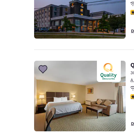
c
D
Q
3
A
c
D