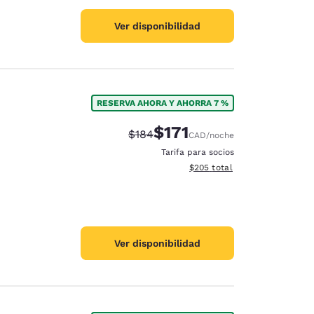
Ver disponibilidad
RESERVA AHORA Y AHORRA 7 %
$171
Precio tachado:
Precio con descuento:
$184
CAD
/noche
Tarifa para socios
Ver detalles del total estimad
$205
total
Ver disponibilidad