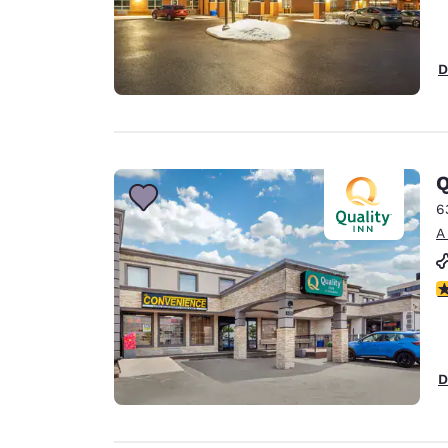
D
Q
6
A
c
D