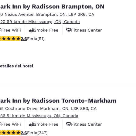
México
Mexico
ark Inn by Radisson Brampton, ON
Español
English
50 Nexus Avenue
,
Brampton
,
ON
,
L6P 3R6
,
CA
 20.69 km de Mississauga, ON, Canada
nd
Germany
España
Free WiFi
Smoke Free
Fitness Center
English
Español
alificación de 2.57 estrellas. Feria. 91 reseñas
2.6
Feria
(91)
France
France
Français
English
etalles del hotel
Italia
Italy
Italiano
English
ngdom
ark Inn by Radisson Toronto-Markham
55 Cochrane Drive
,
Markham
,
ON
,
L3R 8E3
,
CA
 36.51 km de Mississauga, ON, Canada
India
New Zealan
English
English
Free WiFi
Smoke Free
Fitness Center
alificación de 2.56 estrellas. Feria. 347 reseñas
2.6
Feria
(347)