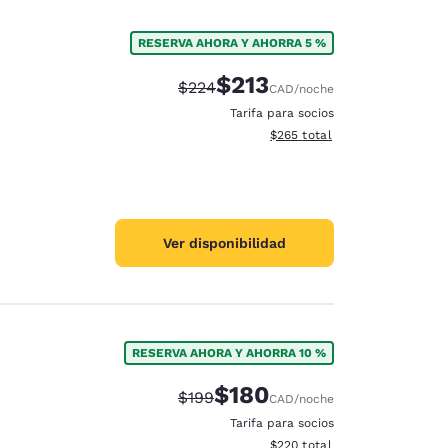
RESERVA AHORA Y AHORRA 5 %
$213
Precio tachado:
Precio con descuento:
$224
CAD
/noche
Tarifa para socios
Ver detalles del total estimad
$265
total
Ver disponibilidad
RESERVA AHORA Y AHORRA 10 %
$180
Precio tachado:
Precio con descuento:
$199
CAD
/noche
Tarifa para socios
Ver detalles del total estimad
$220
total