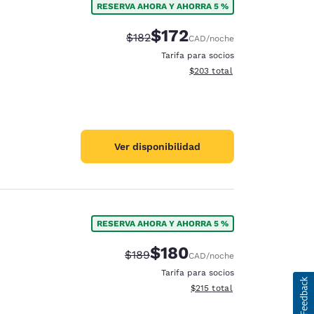
RESERVA AHORA Y AHORRA 5 %
$172
Precio tachado:
Precio con descuento:
$182
CAD
/noche
Tarifa para socios
Ver detalles del total estimad
$203
total
Ver disponibilidad
RESERVA AHORA Y AHORRA 5 %
$180
Precio tachado:
Precio con descuento:
$189
CAD
/noche
Tarifa para socios
Ver detalles del total estima
$215
total