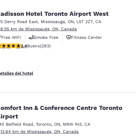
adisson Hotel Toronto Airport West
75 Derry Road East
,
Mississauga
,
ON
,
L5T 2Z7
,
CA
 8.55 km de Mississauga, ON, Canada
Free WiFi
Smoke Free
Fitness Center
alificación de 3.4 estrellas. Bueno. 293 reseñas
3.4
Bueno
(293)
etalles del hotel
omfort Inn & Conference Centre Toronto
irport
40 Belfield Road
,
Toronto
,
ON
,
M9W 1H3
,
CA
 13.64 km de Mississauga, ON, Canada