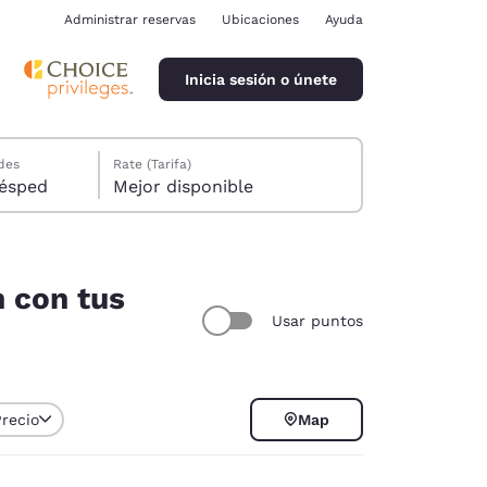
Administrar reservas
Ubicaciones
Ayuda
Inicia sesión o únete
des
Rate (Tarifa)
ión, 1 huésped
Mejor disponible
n con tus
Usar puntos
ina
Precio
Map