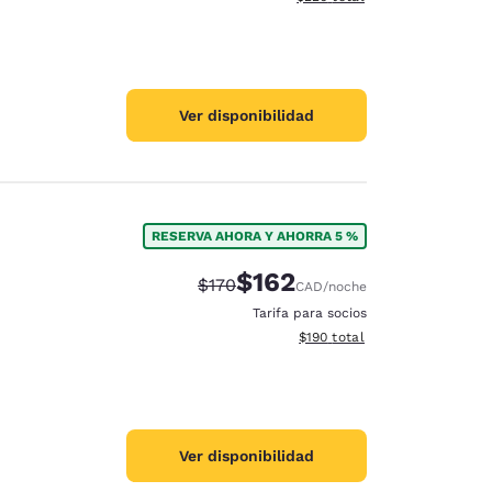
Ver disponibilidad
RESERVA AHORA Y AHORRA 5 %
$162
Precio tachado:
Precio con descuento:
$170
CAD
/noche
Tarifa para socios
Ver detalles del total estima
$190
total
Ver disponibilidad