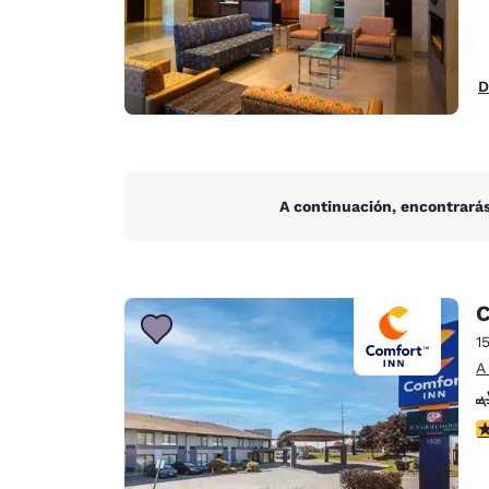
D
A continuación, encontrarás
C
1
A
c