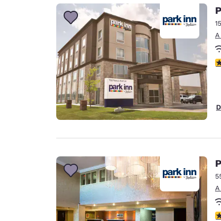
Canada
P
Français
1
Europa
A
Deutschla
Deutsch
c
Spain
English
D
Ireland
English
United Ki
English
P
Asia-Pacífico
5
A
Australia
English
c