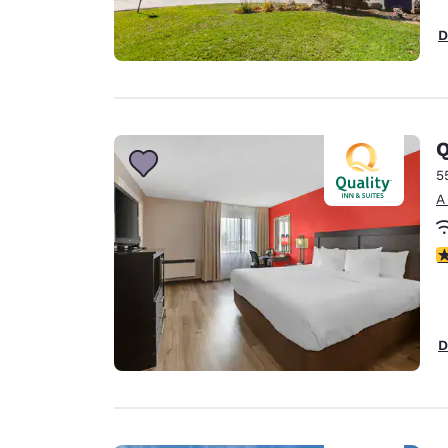
D
Q
5
A
c
D