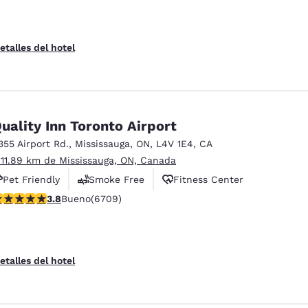
etalles del hotel
uality Inn Toronto Airport
355 Airport Rd.
,
Mississauga
,
ON
,
L4V 1E4
,
CA
 11.89 km de Mississauga, ON, Canada
Pet Friendly
Smoke Free
Fitness Center
alificación de 3.77 estrellas. Bueno. 6709 reseñas
3.8
Bueno
(6709)
etalles del hotel