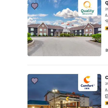
Q
2
A
c
D
C
3
A
c