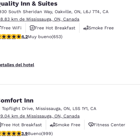
uality Inn & Suites
930 South Sheridan Way
,
Oakville
,
ON
,
L6J 7T4
,
CA
 8.83 km de Mississauga, ON, Canada
Free WiFi
Free Hot Breakfast
Smoke Free
alificación de 4.15 estrellas. Muy bueno. 653 reseñas
4.2
Muy bueno
(653)
etalles del hotel
omfort Inn
1 Topflight Drive
,
Mississauga
,
ON
,
L5S 1Y1
,
CA
 9.04 km de Mississauga, ON, Canada
Free Hot Breakfast
Smoke Free
Fitness Center
alificación de 3.87 estrellas. Bueno. 999 reseñas
3.9
Bueno
(999)