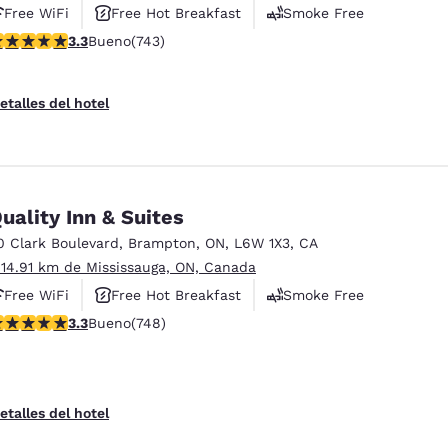
Free WiFi
Free Hot Breakfast
Smoke Free
alificación de 3.28 estrellas. Bueno. 743 reseñas
3.3
Bueno
(743)
etalles del hotel
uality Inn & Suites
0 Clark Boulevard
,
Brampton
,
ON
,
L6W 1X3
,
CA
 14.91 km de Mississauga, ON, Canada
Free WiFi
Free Hot Breakfast
Smoke Free
alificación de 3.25 estrellas. Bueno. 748 reseñas
3.3
Bueno
(748)
etalles del hotel