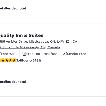
etalles del hotel
uality Inn & Suites
585 Ambler Drive
,
Mississauga
,
ON
,
L4W 3Z1
,
CA
 6.65 km de Mississauga, ON, Canada
Free WiFi
Free Hot Breakfast
Smoke Free
alificación de 3.41 estrellas. Bueno. 2491 reseñas
3.4
Bueno
(2491)
etalles del hotel