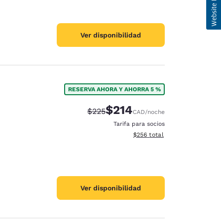
Ver disponibilidad
RESERVA AHORA Y AHORRA 5 %
$214
Precio tachado:
Precio con descuento:
$225
CAD
/noche
Tarifa para socios
Ver detalles del total estimad
$256
total
Ver disponibilidad