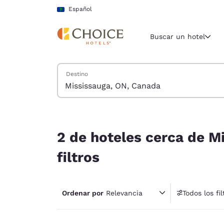
Carga completa
Pasar A Contenido Principal
Español
Buscar un hotel
Buscar hoteles
Destino
Región y ubicac
América La
Español
2 de hoteles cerca de Mississauga, ON, Canada c
Selecciona t
2 de hoteles cerca de M
América
filtros
United Sta
English
Ordenar por
Relevancia
Todos los fil
América L
1 fil
Português