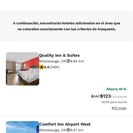
A continuación, encontrarás hoteles adicionales en el área que
no coinciden exactamente con tus criterios de búsqueda.
Quality Inn & Suites
Quality Inn & Suites
Mississauga
,
ON
6.65 km
calificación de 3.41 estrellas. Bueno. 2491 reseñas
3.4
(
2491
)
33
Ahorra 16 %
$123
Precio tachado:
Precio con desc
$147
CAD
/noche
Tarifa para socios
Ver detalles d
$147
total
Comfort Inn Airport West
Comfort Inn Airport West
Mississauga
,
ON
6.51 km