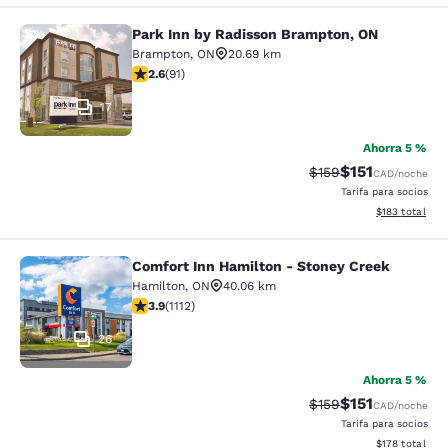
Park Inn by Radisson Brampton, ON
Park Inn by Radisson Brampton, ON
Brampton
,
ON
20.69 km
calificación de 2.57 estrellas. Feria. 91 reseñas
2.6
(
91
)
17
Ahorra 5 %
$151
Precio tachado:
Precio con des
$159
CAD
/noche
Tarifa para socios
Ver detalles d
$183
total
Comfort Inn Hamilton - Stoney Creek
Comfort Inn Hamilton - Stoney Cre
Hamilton
,
ON
40.06 km
calificación de 3.85 estrellas. Bueno. 1112 reseñas
3.9
(
1112
)
26
Ahorra 5 %
$151
Precio tachado:
Precio con des
$159
CAD
/noche
Tarifa para socios
Ver detalles d
$178
total