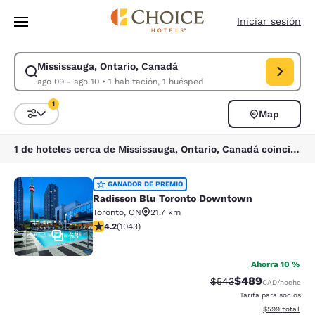
Carga completa
Pasar A Contenido Principal
Iniciar sesión
Mississauga, Ontario, Canadá
Modificar la búsqueda de Mississauga, Ontario, Canadá. Fecha de check
ago 09 - ago 10
•
1 habitación, 1 huésped
1
Map
Ordenar y filtrar
1 filtro seleccionado actualmente
1 de hoteles cerca de Mississauga, Ontario, Canadá coinciden con tus filtros
Radisson Blu Toronto Downtown
GANADOR DE PREMIO
Radisson Blu Toronto Downtown
Toronto
,
ON
21.7 km
calificación de 4.21 estrellas. Excelente. 1043 reseñas
4.2
(
1043
)
63
Ahorra 10 %
$489
Precio tachado:
Precio con desc
$543
CAD
/noche
Tarifa para socios
Ver detalles de
$599
total