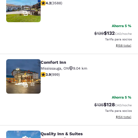
calificación de 4.17 estrellas. Muy bueno. 3588 reseña
4.2
(
3588
)
37
Ahorra 5 %
$132
Precio tachado:
Precio con desc
$139
CAD
/noche
Tarifa para socios
Ver detalles d
$158
total
Comfort Inn
Comfort Inn
Mississauga
,
ON
9.04 km
calificación de 3.87 estrellas. Bueno. 999 reseñas
3.9
(
999
)
46
Ahorra 5 %
$128
Precio tachado:
Precio con desc
$135
CAD
/noche
Tarifa para socios
Ver detalles d
$154
total
Quality Inn & Suites
Quality Inn & Suites