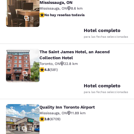
Mississauga, ON
Mississauga
,
ON
8.6 km
No hay reseñas todavía
No hay reseñas todavía
3
Hotel completo
para las fechas seleccionadas
The Saint James Hotel, an Ascend
The Saint James Hotel, an Ascend C
Collection Hotel
Toronto
,
ON
22.8 km
calificación de 4.55 estrellas. Excelente. 581 reseñas
4.5
(
581
)
18
Hotel completo
para las fechas seleccionadas
Quality Inn Toronto Airport
Quality Inn Toronto Airport
Mississauga
,
ON
11.89 km
calificación de 3.77 estrellas. Bueno. 6709 reseñas
3.8
(
6709
)
42