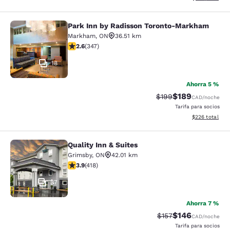
Park Inn by Radisson Toronto-Markham
Park Inn by Radisson Toronto-Mar
Markham
,
ON
36.51 km
calificación de 2.56 estrellas. Feria. 347 reseñas
2.6
(
347
)
18
Ahorra 5 %
$189
Precio tachado:
Precio con desc
$199
CAD
/noche
Tarifa para socios
Ver detalles de
$226
total
Quality Inn & Suites
Quality Inn & Suites
Grimsby
,
ON
42.01 km
calificación de 3.94 estrellas. Bueno. 418 reseñas
3.9
(
418
)
37
Ahorra 7 %
$146
Precio tachado:
Precio con desc
$157
CAD
/noche
Tarifa para socios