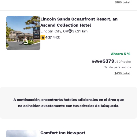
Ver detalles d
$180
total
Lincoln Sands Oceanfront Resort, an
Lincoln Sands Oceanfront Resort, a
Ascend Collection Hotel
Lincoln City
,
OR
37.21 km
calificación de 4.14 estrellas. Muy bueno. 1443 reseña
4.1
(
1443
)
47
Ahorra 5 %
$379
Precio tachado:
Precio con desc
$399
USD
/noche
Tarifa para socios
Ver detalles de
$430
total
A continuación, encontrarás hoteles adicionales en el área que
no coinciden exactamente con tus criterios de búsqueda.
Comfort Inn Newport
Comfort Inn Newport