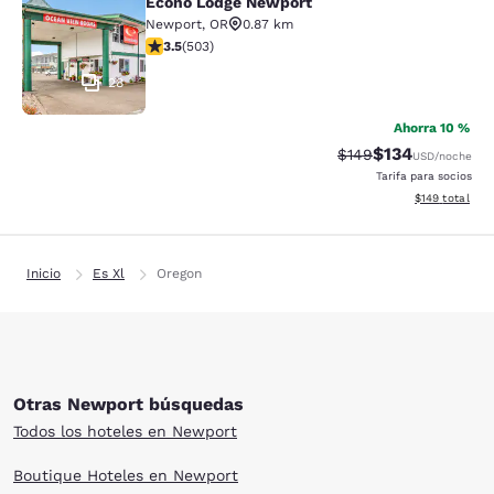
Econo Lodge Newport
Econo Lodge Newport
Newport
,
OR
0.87 km
calificación de 3.45 estrellas. Bueno. 503 reseñas
3.5
(
503
)
28
Ahorra 10 %
$134
Precio tachado:
Precio con desc
$149
USD
/noche
Tarifa para socios
Ver detalles d
$149
total
Inicio
Es Xl
Oregon
Otras Newport búsquedas
Todos los hoteles en Newport
Boutique Hoteles en Newport