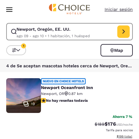
Carga completa
Pasar A Contenido Principal
Iniciar sesión
Newport, Oregón, EE. UU.
Modificar la búsqueda de Newport, Oregón, EE. UU.. Fecha de check-in
ago 09 - ago 10
•
1 habitación, 1 huésped
1
Map
Ordenar y filtrar
1 filtro seleccionado actualmente
4 de Se aceptan mascotas hoteles cerca de Newport, Oregón, EE. UU. coinciden con tus filtros
Newport Oceanfront Inn
NUEVO EN CHOICE HOTELS
Newport Oceanfront Inn
Newport
,
OR
0.87 km
No hay reseñas todavía
No hay reseñas todavía
19
Ahorra 7 %
$176
Precio tachado:
Precio con desc
$189
USD
/noche
Tarifa para socios
Ver detalles d
$199
total