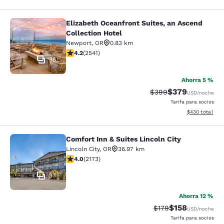
Elizabeth Oceanfront Suites, an Ascend
Elizabeth Oceanfront Suites, an Asc
Collection Hotel
Newport
,
OR
0.83 km
calificación de 4.19 estrellas. Muy bueno. 2541 reseña
4.2
(
2541
)
36
Ahorra 5 %
$379
Precio tachado:
Precio con desc
$399
USD
/noche
Tarifa para socios
Ver detalles de
$430
total
Comfort Inn & Suites Lincoln City
Comfort Inn & Suites Lincoln City
Lincoln City
,
OR
36.97 km
calificación de 4.04 estrellas. Muy bueno. 2173 reseña
4.0
(
2173
)
37
Ahorra 12 %
$158
Precio tachado:
Precio con desc
$179
USD
/noche
Tarifa para socios