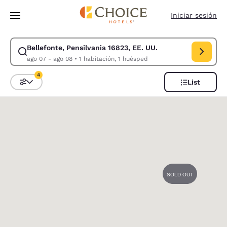
Carga completa
Pasar A Contenido Principal
Iniciar sesión
Bellefonte, Pensilvania 16823, EE. UU.
Modificar la búsqueda de Bellefonte, Pensilvania 16823, EE. UU.. Fecha
ago 07 - ago 08
•
1 habitación, 1 huésped
4
List
Ordenar y filtrar
4 filtros seleccionados actualmente
0