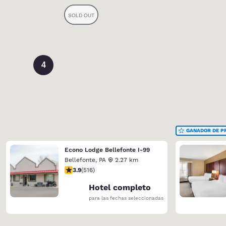
4
GANADOR DE P
Econo Lodge Bellefonte I-99
Bellefonte
,
PA
2.27 km
calificación de 3.92 estrellas. Bueno. 516 reseñas
3.9
(
516
)
Hotel completo
para las fechas seleccionadas