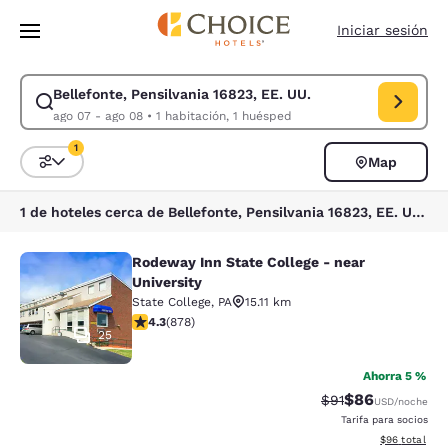
Carga completa
Pasar A Contenido Principal
Iniciar sesión
Bellefonte, Pensilvania 16823, EE. UU.
Modificar la búsqueda de Bellefonte, Pensilvania 16823, EE. UU.. Fecha
ago 07 - ago 08
•
1 habitación, 1 huésped
1
Map
Ordenar y filtrar
1 filtro seleccionado actualmente
1 de hoteles cerca de Bellefonte, Pensilvania 16823, EE. UU. coinciden con tus filtros
Rodeway Inn State College - near
Rodeway Inn State College - near Un
University
State College
,
PA
15.11 km
calificación de 4.3 estrellas. Excelente. 878 reseñas
4.3
(
878
)
25
Ahorra 5 %
$86
Precio tachado:
Precio con des
$91
USD
/noche
Tarifa para socios
Ver detalles d
$96
total