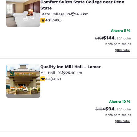
Comfort Suites State College near Penn
State
State College
,
PA
14.9 km
54
calificación de 4.67 estrellas. Excepcional. 2406 rese
4.7
(
2406
)
Ahorra 5 %
$144
Precio tachado:
Precio con desc
$151
USD
/noche
Tarifa para socios
Ver detalles d
$160
total
Quality Inn Mill Hall - Lamar
Quality Inn Mill Hall - Lamar
Mill Hall
,
PA
25.49 km
calificación de 3.32 estrellas. Bueno. 1497 reseñas
3.3
(
1497
)
37
Ahorra 10 %
$94
Precio tachado:
Precio con des
$104
USD
/noche
Tarifa para socios
Ver detalles d
$104
total