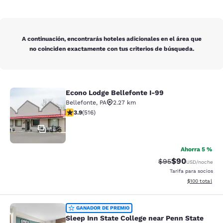
A continuación, encontrarás hoteles adicionales en el área que
no coinciden exactamente con tus criterios de búsqueda.
Econo Lodge Bellefonte I-99
Econo Lodge Bellefonte I-99
Bellefonte
,
PA
2.27 km
calificación de 3.92 estrellas. Bueno. 516 reseñas
3.9
(
516
)
18
Ahorra 5 %
$90
Precio tachado:
Precio con des
$95
USD
/noche
Tarifa para socios
Ver detalles d
$100
total
Sleep Inn State College near Penn S
GANADOR DE PREMIO
Sleep Inn State College near Penn State