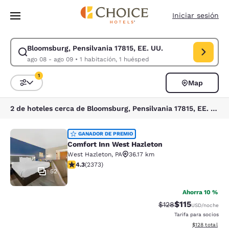
Carga completa
Pasar A Contenido Principal
Iniciar sesión
Bloomsburg, Pensilvania 17815, EE. UU.
Modificar la búsqueda de Bloomsburg, Pensilvania 17815, EE. UU.. Fech
ago 08 - ago 09
•
1 habitación, 1 huésped
1
Map
Ordenar y filtrar
1 filtro seleccionado actualmente
2 de hoteles cerca de Bloomsburg, Pensilvania 17815, EE. UU. coinciden con tus filtros
Comfort Inn West Hazleton
GANADOR DE PREMIO
Comfort Inn West Hazleton
West Hazleton
,
PA
36.17 km
calificación de 4.25 estrellas. Excelente. 2373 reseña
4.3
(
2373
)
52
Ahorra 10 %
$115
Precio tachado:
Precio con des
$128
USD
/noche
Tarifa para socios
Ver detalles d
$128
total