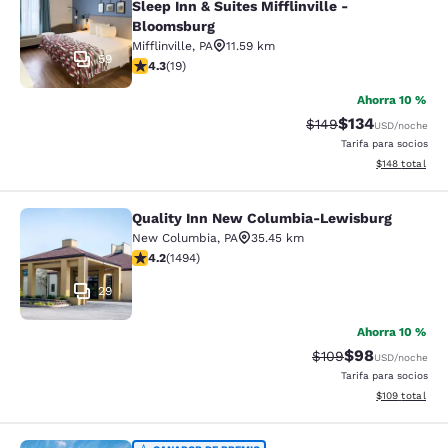
Sleep Inn & Suites Mifflinville -
Bloomsburg
Mifflinville
,
PA
11.59 km
59
calificación de 4.32 estrellas. Excelente. 19 reseñas
4.3
(
19
)
Ahorra 10 %
$134
Precio tachado:
Precio con desc
$149
USD
/noche
Tarifa para socios
Ver detalles d
$148
total
Quality Inn New Columbia-Lewisburg
Quality Inn New Columbia-Lewisbu
New Columbia
,
PA
35.45 km
calificación de 4.15 estrellas. Muy bueno. 1494 reseña
4.2
(
1494
)
29
Ahorra 10 %
$98
Precio tachado:
Precio con des
$109
USD
/noche
Tarifa para socios
Ver detalles d
$109
total