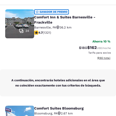
Comfort Inn & Suites Barnesville - F
GANADOR DE PREMIO
Comfort Inn & Suites Barnesville -
Frackville
Barnesville
,
PA
36.2 km
34
calificación de 4.65 estrellas. Excepcional. 1321 reseñ
4.7
(
1321
)
Ahorra 10 %
$162
Precio tachado:
Precio con desc
$180
USD
/noche
Tarifa para socios
Ver detalles d
$180
total
A continuación, encontrarás hoteles adicionales en el área que
no coinciden exactamente con tus criterios de búsqueda.
Comfort Suites Bloomsburg
Comfort Suites Bloomsburg
Bloomsburg
,
PA
2.67 km