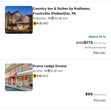
Country Inn & Suites by Radisson,
Country Inn & Suites by Radisson, Fra
Frackville (Pottsville), PA
Pottsville
,
PA
32.46 km
calificación de 4.24 estrellas. Excelente. 269 reseñas
4.2
(
269
)
30
Ahorra 10 %
$175
Precio tachado:
Precio con desc
$195
USD
/noche
Tarifa para socios
Ver detalles d
$195
total
Econo Lodge Drums
Econo Lodge Drums
Drums
,
PA
41.81 km
calificación de 3.62 estrellas. Bueno. 340 reseñas
3.6
(
340
)
38
$99
USD
/noche
Ver detalles d
$110
total