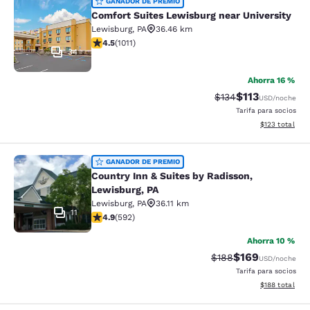
Comfort Suites Lewisburg near Univ
GANADOR DE PREMIO
Comfort Suites Lewisburg near University
Lewisburg
,
PA
36.46 km
calificación de 4.45 estrellas. Excelente. 1011 reseñas
4.5
(
1011
)
34
Ahorra 16 %
$113
Precio tachado:
Precio con des
$134
USD
/noche
Tarifa para socios
Ver detalles d
$123
total
Country Inn & Suites by Radisson, L
GANADOR DE PREMIO
Country Inn & Suites by Radisson,
Lewisburg, PA
Lewisburg
,
PA
36.11 km
11
calificación de 4.94 estrellas. Excepcional. 592 reseñ
4.9
(
592
)
Ahorra 10 %
$169
Precio tachado:
Precio con desc
$188
USD
/noche
Tarifa para socios
Ver detalles d
$188
total