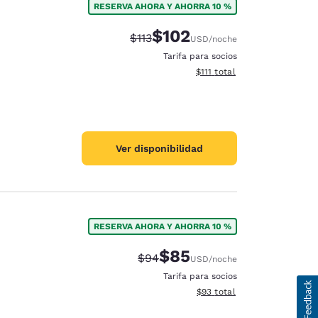
RESERVA AHORA Y AHORRA 10 %
$102
Precio tachado:
Precio con descuento:
$113
USD
/noche
Tarifa para socios
Ver detalles del total estima
$111
total
Ver disponibilidad
RESERVA AHORA Y AHORRA 10 %
$85
Precio tachado:
Precio con descuento:
$94
USD
/noche
Tarifa para socios
Ver detalles del total estim
$93
total