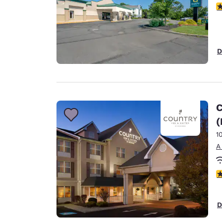
c
D
C
(
1
A
c
D