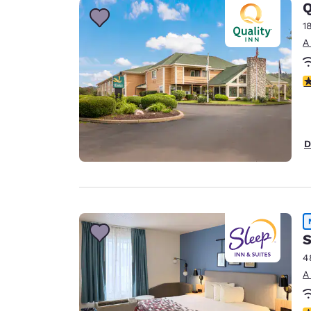
Q
1
A
c
D
S
4
A