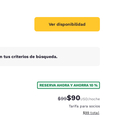
Ver disponibilidad
n tus criterios de búsqueda.
RESERVA AHORA Y AHORRA 10 %
$90
Precio tachado:
Precio con descuento:
$99
USD
/noche
Tarifa para socios
Ver detalles del total estim
$99
total