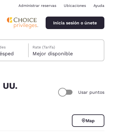
Administrar reservas
Ubicaciones
Ayuda
Inicia sesión o únete
des
Rate (Tarifa)
ión, 1 huésped
Mejor disponible
. UU.
Usar puntos
ina
Map