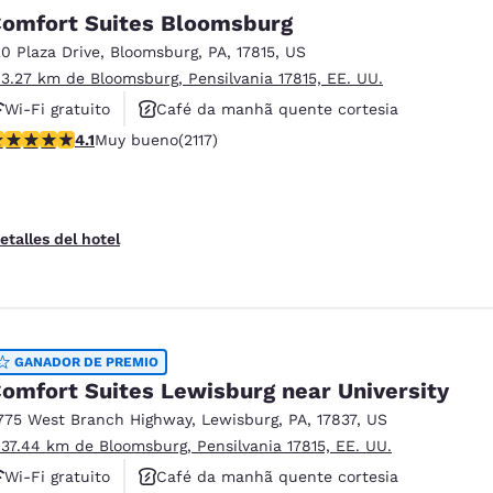
México
Mexico
omfort Suites Bloomsburg
Español
English
20 Plaza Drive
,
Bloomsburg
,
PA
,
17815
,
US
 3.27 km de Bloomsburg, Pensilvania 17815, EE. UU.
nd
Germany
España
Wi-Fi gratuito
Café da manhã quente cortesia
English
Español
alificación de 4.07 estrellas. Muy bueno. 2117 reseñas
4.1
Muy bueno
(2117)
Não fumante
France
France
Français
English
etalles del hotel
Italia
Italy
Italiano
English
ngdom
GANADOR DE PREMIO
omfort Suites Lewisburg near University
775 West Branch Highway
,
Lewisburg
,
PA
,
17837
,
US
India
New Zealan
 37.44 km de Bloomsburg, Pensilvania 17815, EE. UU.
English
English
Wi-Fi gratuito
Café da manhã quente cortesia