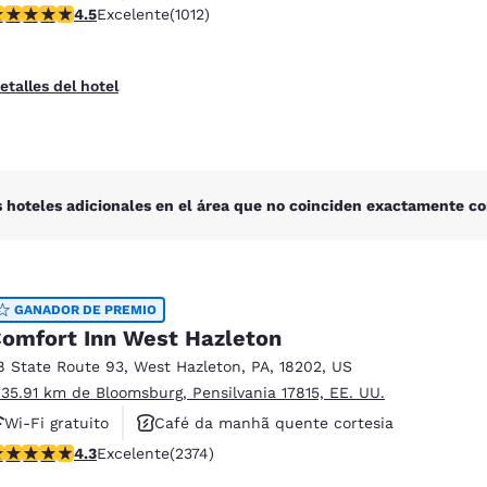
alificación de 4.45 estrellas. Excelente. 1012 reseñas
4.5
Excelente
(1012)
Não fumante
etalles del hotel
 hoteles adicionales en el área que no coinciden exactamente co
GANADOR DE PREMIO
omfort Inn West Hazleton
8 State Route 93
,
West Hazleton
,
PA
,
18202
,
US
 35.91 km de Bloomsburg, Pensilvania 17815, EE. UU.
Wi-Fi gratuito
Café da manhã quente cortesia
alificación de 4.25 estrellas. Excelente. 2374 reseñas
4.3
Excelente
(2374)
Aceita animais de estimação