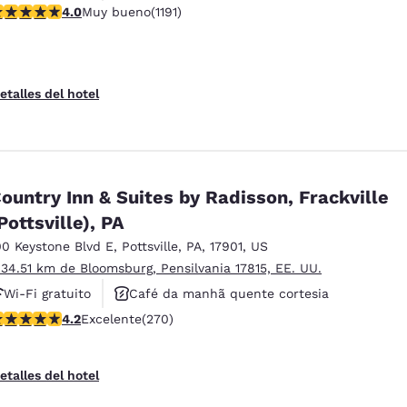
alificación de 4.03 estrellas. Muy bueno. 1191 reseñas
4.0
Muy bueno
(1191)
Aceita animais de estimação
etalles del hotel
ountry Inn & Suites by Radisson, Frackville
Pottsville), PA
00 Keystone Blvd E
,
Pottsville
,
PA
,
17901
,
US
 34.51 km de Bloomsburg, Pensilvania 17815, EE. UU.
Wi-Fi gratuito
Café da manhã quente cortesia
alificación de 4.24 estrellas. Excelente. 270 reseñas
4.2
Excelente
(270)
Não fumante
etalles del hotel