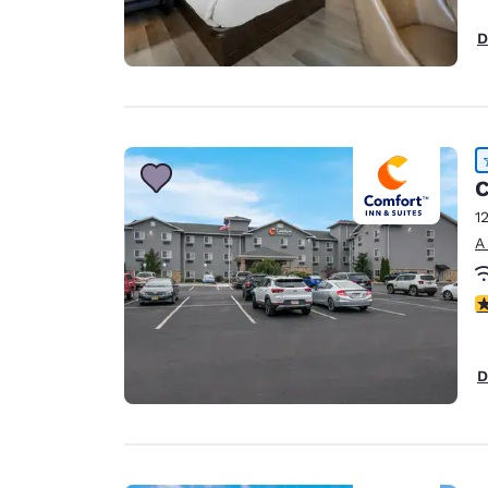
D
C
1
A
c
D