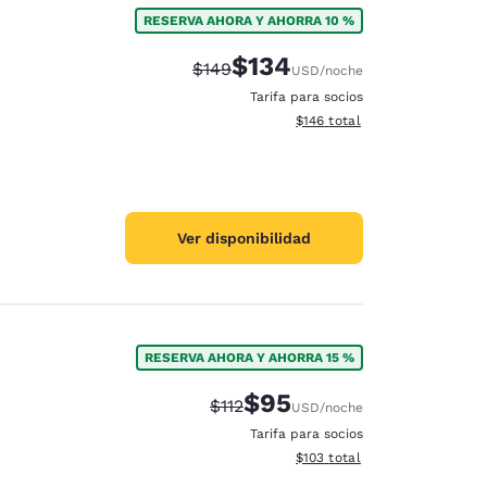
RESERVA AHORA Y AHORRA 10 %
$134
Precio tachado:
Precio con descuento:
$149
USD
/noche
Tarifa para socios
Ver detalles del total estima
$146
total
Ver disponibilidad
RESERVA AHORA Y AHORRA 15 %
$95
Precio tachado:
Precio con descuento:
$112
USD
/noche
d
Tarifa para socios
Ver detalles del total estima
$103
total