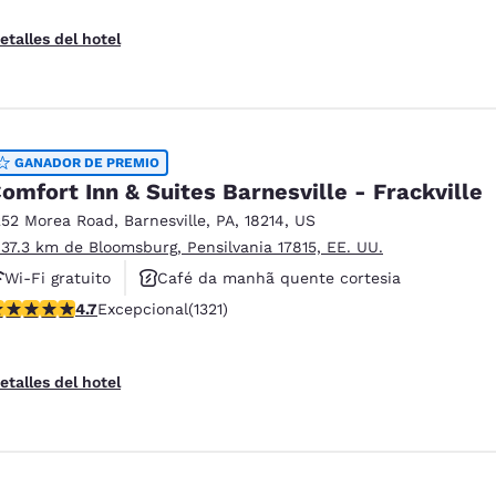
etalles del hotel
GANADOR DE PREMIO
omfort Inn & Suites Barnesville - Frackville
252 Morea Road
,
Barnesville
,
PA
,
18214
,
US
 37.3 km de Bloomsburg, Pensilvania 17815, EE. UU.
Wi-Fi gratuito
Café da manhã quente cortesia
alificación de 4.65 estrellas. Excepcional. 1321 reseñas
4.7
Excepcional
(1321)
Aceita animais de estimação
etalles del hotel