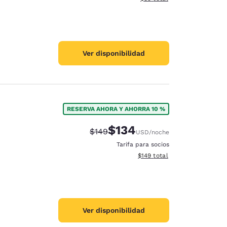
Ver disponibilidad
RESERVA AHORA Y AHORRA 10 %
$134
Precio tachado:
Precio con descuento:
$149
USD
/noche
Tarifa para socios
Ver detalles del total estima
$149
total
Ver disponibilidad