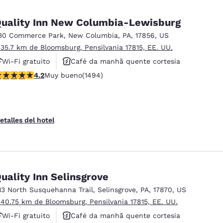
uality Inn New Columbia-Lewisburg
30 Commerce Park
,
New Columbia
,
PA
,
17856
,
US
 35.7 km de Bloomsburg, Pensilvania 17815, EE. UU.
Wi-Fi gratuito
Café da manhã quente cortesia
alificación de 4.15 estrellas. Muy bueno. 1494 reseñas
4.2
Muy bueno
(1494)
Piscina externa
etalles del hotel
uality Inn Selinsgrove
13 North Susquehanna Trail
,
Selinsgrove
,
PA
,
17870
,
US
 40.75 km de Bloomsburg, Pensilvania 17815, EE. UU.
Wi-Fi gratuito
Café da manhã quente cortesia