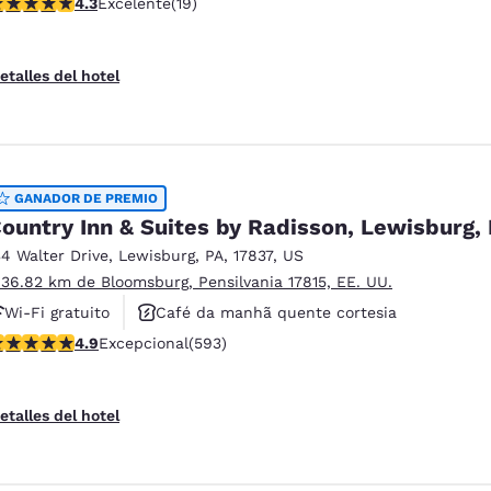
alificación de 4.32 estrellas. Excelente. 19 reseñas
4.3
Excelente
(19)
Aceita animais de estimação
etalles del hotel
GANADOR DE PREMIO
ountry Inn & Suites by Radisson, Lewisburg,
34 Walter Drive
,
Lewisburg
,
PA
,
17837
,
US
 36.82 km de Bloomsburg, Pensilvania 17815, EE. UU.
Wi-Fi gratuito
Café da manhã quente cortesia
alificación de 4.94 estrellas. Excepcional. 593 reseñas
4.9
Excepcional
(593)
Não fumante
etalles del hotel