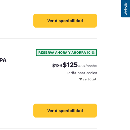
Ver disponibilidad
RESERVA AHORA Y AHORRA 10 %
 PA
$125
Precio tachado:
Precio con descuento:
$139
USD
/noche
Tarifa para socios
Ver detalles del total estima
$139
total
Ver disponibilidad