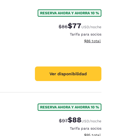
RESERVA AHORA Y AHORRA 10 %
$77
Precio tachado:
Precio con descuento:
$86
USD
/noche
Tarifa para socios
Ver detalles del total estim
$86
total
Ver disponibilidad
RESERVA AHORA Y AHORRA 10 %
$88
Precio tachado:
Precio con descuento:
$97
USD
/noche
Tarifa para socios
Ver detalles del total estim
$95
total