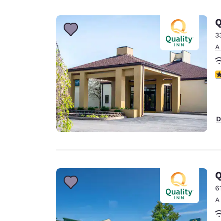
Q
3
A
c
D
Q
6
A