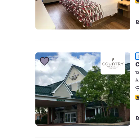
c
D
C
1
A
c
D