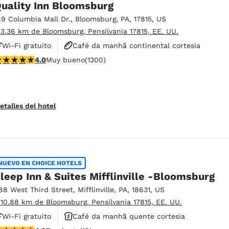
uality Inn Bloomsburg
89 Columbia Mall Dr.
,
Bloomsburg
,
PA
,
17815
,
US
 3.36 km de Bloomsburg, Pensilvania 17815, EE. UU.
Wi-Fi gratuito
Café da manhã continental cortesia
alificación de 4.01 estrellas. Muy bueno. 1300 reseñas
4.0
Muy bueno
(1300)
Aceita animais de estimação
etalles del hotel
NUEVO EN CHOICE HOTELS
leep Inn & Suites Mifflinville -Bloomsburg
88 West Third Street
,
Mifflinville
,
PA
,
18631
,
US
 10.88 km de Bloomsburg, Pensilvania 17815, EE. UU.
Wi-Fi gratuito
Café da manhã quente cortesia