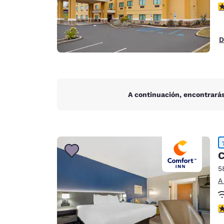
c
D
A continuación, encontrarás
C
5
A
c