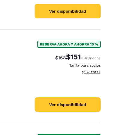
Ver disponibilidad
RESERVA AHORA Y AHORRA 10 %
$151
Precio tachado:
Precio con descuento:
$168
USD
/noche
Tarifa para socios
Ver detalles del total estima
$167
total
Ver disponibilidad