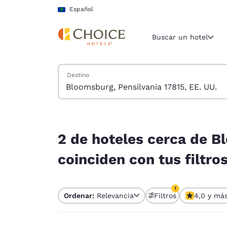
Carga completa
Pasar A Contenido Principal
Español
Buscar un hotel
Buscar hoteles
Destino
Región y ubicac
América La
Español
2 de hoteles cerca de Bloomsburg, Pensilvania 17
Selecciona t
2 de hoteles cerca de B
América
coinciden con tus filtro
United Sta
English
1
Ordenar:
Relevancia
Filtros
4,0 y má
América L
1 filtro seleccion
Português