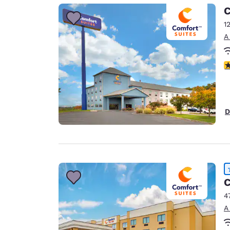
Canada
C
Français
1
Europa
A
Deutschla
Deutsch
c
Spain
English
D
Ireland
English
United Ki
English
Asia-Pacífico
C
4
Australia
A
English