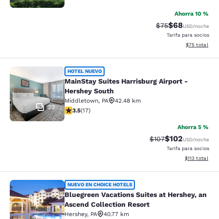
Ahorra 10 %
$68
Precio tachado:
Precio con des
$75
USD
/noche
Tarifa para socios
Ver detalles d
$75
total
MainStay Suites Harrisburg Airport 
HOTEL NUEVO
MainStay Suites Harrisburg Airport -
Hershey South
Middletown
,
PA
42.48 km
23
calificación de 3.47 estrellas. Bueno. 17 reseñas
3.5
(
17
)
Ahorra 5 %
$102
Precio tachado:
Precio con desc
$107
USD
/noche
Tarifa para socios
Ver detalles d
$113
total
Bluegreen Vacations Suites at Hersh
NUEVO EN CHOICE HOTELS
Bluegreen Vacations Suites at Hershey, an
Ascend Collection Resort
Hershey
,
PA
40.77 km