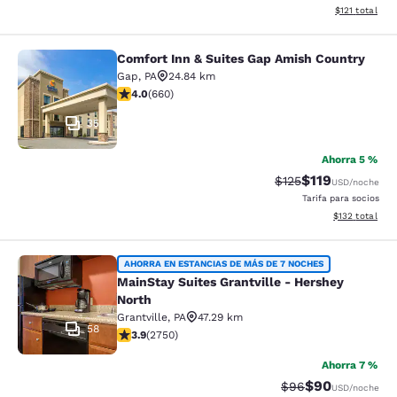
Ver detalles d
$121
total
Comfort Inn & Suites Gap Amish Country
Comfort Inn & Suites Gap Amish Co
Gap
,
PA
24.84 km
calificación de 3.99 estrellas. Bueno. 660 reseñas
4.0
(
660
)
35
Ahorra 5 %
$119
Precio tachado:
Precio con des
$125
USD
/noche
Tarifa para socios
Ver detalles d
$132
total
MainStay Suites Grantville - Hershe
AHORRA EN ESTANCIAS DE MÁS DE 7 NOCHES
MainStay Suites Grantville - Hershey
North
Grantville
,
PA
47.29 km
58
calificación de 3.9 estrellas. Bueno. 2750 reseñas
3.9
(
2750
)
Ahorra 7 %
$90
Precio tachado:
Precio con des
$96
USD
/noche