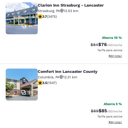
Clarion Inn Strasburg - Lancaster
Clarion Inn Strasburg - Lancaster
Strasburg
,
PA
12.53 km
calificación de 3.68 estrellas. Bueno. 3475 reseñas
3.7
(
3475
)
41
Ahorra 10 %
$76
Precio tachado:
Precio con des
$84
USD
/noche
Tarifa para socios
Ver detalles d
$84
total
Comfort Inn Lancaster County
Comfort Inn Lancaster County
Columbia
,
PA
12.21 km
calificación de 3.45 estrellas. Bueno. 1547 reseñas
3.5
(
1547
)
35
Ahorra 5 %
$85
Precio tachado:
Precio con des
$89
USD
/noche
Tarifa para socios
Ver detalles d
$94
total