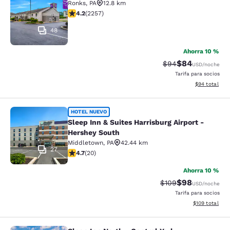
Ronks
,
PA
12.8 km
calificación de 4.16 estrellas. Muy bueno. 2257 reseña
4.2
(
2257
)
48
Ahorra 10 %
$84
Precio tachado:
Precio con des
$94
USD
/noche
Tarifa para socios
Ver detalles d
$94
total
Sleep Inn & Suites Harrisburg Airpo
HOTEL NUEVO
Sleep Inn & Suites Harrisburg Airport -
Hershey South
Middletown
,
PA
42.44 km
27
calificación de 4.7 estrellas. Excepcional. 20 reseñas
4.7
(
20
)
Ahorra 10 %
$98
Precio tachado:
Precio con des
$109
USD
/noche
Tarifa para socios
Ver detalles d
$109
total