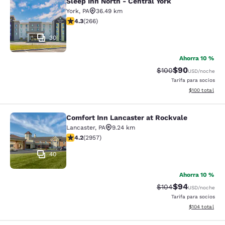
Sleep Inn North - Central York
Sleep Inn North - Central York
York
,
PA
36.49 km
calificación de 4.27 estrellas. Excelente. 266 reseñas
4.3
(
266
)
30
Ahorra 10 %
$90
Precio tachado:
Precio con des
$100
USD
/noche
Tarifa para socios
Ver detalles d
$100
total
Comfort Inn Lancaster at Rockvale
Comfort Inn Lancaster at Rockvale
Lancaster
,
PA
9.24 km
calificación de 4.2 estrellas. Excelente. 2957 reseñas
4.2
(
2957
)
40
Ahorra 10 %
$94
Precio tachado:
Precio con des
$104
USD
/noche
Tarifa para socios
Ver detalles d
$104
total