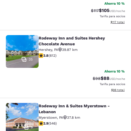
Ahorra 10 %
$105
Precio tachado:
Precio con desc
$117
USD
/noche
Tarifa para socios
Ver detalles d
$117
total
Rodeway Inn and Suites Hershey
Rodeway Inn and Suites Hershey Ch
Chocolate Avenue
Hershey
,
PA
39.87 km
calificación de 3.78 estrellas. Bueno. 612 reseñas
3.8
(
612
)
35
Ahorra 10 %
$88
Precio tachado:
Precio con des
$98
USD
/noche
Tarifa para socios
Ver detalles d
$98
total
Rodeway Inn & Suites Myerstown -
Rodeway Inn & Suites Myerstown -
Lebanon
Myerstown
,
PA
37.8 km
calificación de 2.86 estrellas. Feria. 546 reseñas
2.9
(
546
)
9