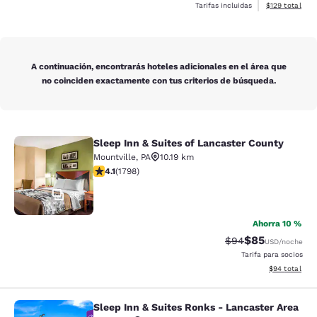
Ver detalles d
Tarifas incluidas
$129
total
A continuación, encontrarás hoteles adicionales en el área que
no coinciden exactamente con tus criterios de búsqueda.
Sleep Inn & Suites of Lancaster County
Sleep Inn & Suites of Lancaster Cou
Mountville
,
PA
10.19 km
calificación de 4.09 estrellas. Muy bueno. 1798 reseña
4.1
(
1798
)
36
Ahorra 10 %
$85
Precio tachado:
Precio con des
$94
USD
/noche
Tarifa para socios
Ver detalles d
$94
total
Sleep Inn & Suites Ronks - Lancaster Area
Sleep Inn & Suites Ronks - Lancaste