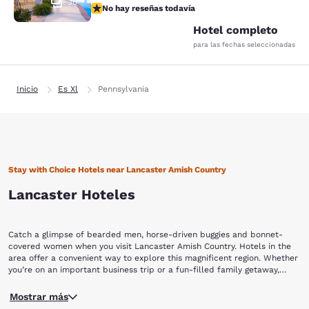
30
No hay reseñas todavía
No hay reseñas todavía
Hotel completo
para las fechas seleccionadas
Inicio
Es Xl
Pennsylvania
Stay with Choice Hotels near Lancaster Amish Country
Lancaster Hoteles
Catch a glimpse of bearded men, horse-driven buggies and bonnet-
covered women when you visit Lancaster Amish Country. Hotels in the
area offer a convenient way to explore this magnificent region. Whether
you’re on an important business trip or a fun-filled family getaway,
Choice Hotels near Lancaster Amish Country in Pennsylvania are an
First, visit the historic Hans Herr House. Built in 1719, the Hans Herr
excellent and affordable way to stay exactly where you want to be.
Mostrar más
House is the oldest Standing Mennonite Meeting House in the country,