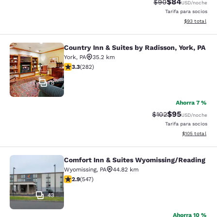
$84
Precio tachado:
Precio con des
$90
USD
/noche
Tarifa para socios
Ver detalles d
$93
total
Country Inn & Suites by Radisson, York, PA
Country Inn & Suites by Radisson, Yo
York
,
PA
35.2 km
calificación de 3.32 estrellas. Bueno. 282 reseñas
3.3
(
282
)
8
Ahorra 7 %
$95
Precio tachado:
Precio con des
$102
USD
/noche
Tarifa para socios
Ver detalles d
$105
total
Comfort Inn & Suites Wyomissing/Reading
Comfort Inn & Suites Wyomissing/R
Wyomissing
,
PA
44.82 km
calificación de 2.91 estrellas. Feria. 547 reseñas
2.9
(
547
)
43
Ahorra 10 %