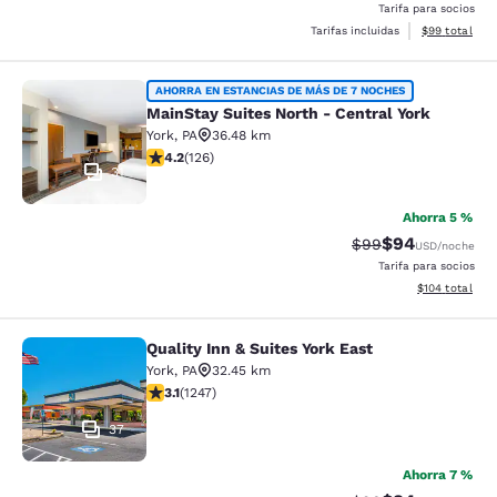
Tarifa para socios
Ver detalles d
Tarifas incluidas
$99
total
MainStay Suites North - Central Yor
AHORRA EN ESTANCIAS DE MÁS DE 7 NOCHES
MainStay Suites North - Central York
York
,
PA
36.48 km
calificación de 4.2 estrellas. Excelente. 126 reseñas
4.2
(
126
)
31
Ahorra 5 %
$94
Precio tachado:
Precio con des
$99
USD
/noche
Tarifa para socios
Ver detalles d
$104
total
Quality Inn & Suites York East
Quality Inn & Suites York East
York
,
PA
32.45 km
calificación de 3.13 estrellas. Bueno. 1247 reseñas
3.1
(
1247
)
37
Ahorra 7 %