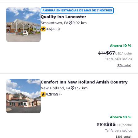
Quality Inn Lancaster
AHORRA EN ESTANCIAS DE MÁS DE 7 NOCHES
Quality Inn Lancaster
Smoketown
,
PA
9.02 km
calificación de 3.48 estrellas. Bueno. 338 reseñas
3.5
(
338
)
30
Ahorra 10 %
$67
Precio tachado:
Precio con des
$74
USD
/noche
Tarifa para socios
Ver detalles 
$74
total
Comfort Inn New Holland Amish Country
Comfort Inn New Holland Amish Co
New Holland
,
PA
17.7 km
calificación de 4.21 estrellas. Excelente. 1597 reseñas
4.2
(
1597
)
27
Ahorra 10 %
$95
Precio tachado:
Precio con des
$105
USD
/noche
Tarifa para socios
Ver detalles d
$105
total