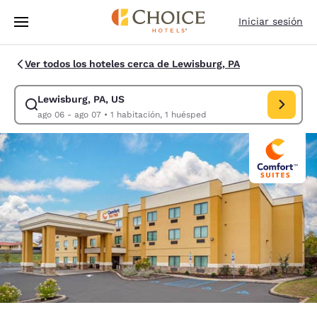
Carga completa
Pasar A Contenido Principal
Iniciar sesión
Ver todos los hoteles cerca de Lewisburg, PA
Lewisburg, PA, US
Modificar la búsqueda de Lewisburg, PA, US. Fecha de check-in ago 06,
ago 06 - ago 07
•
1 habitación, 1 huésped