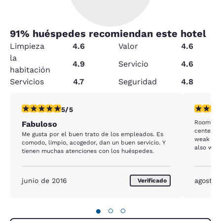
91
% huéspedes recomiendan este hotel
Limpieza
4.6
Valor
4.6
la
4.9
Servicio
4.6
habitación
Servicios
4.7
Seguridad
4.8
calificación de 5 estrellas. Excepcional. 1 reseña
calificac
5/5
Room was
Fabuloso
center c
Me gusta por el buen trato de los empleados. Es
weak whic
comodo, limpio, acogedor, dan un buen servicio. Y
also wish
tienen muchas atenciones con los huéspedes.
options t
toa
junio de 2016
agosto 
Verificado
●
○
○