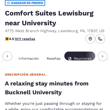
GANADOR DE PREMIO
Comfort Suites Lewisburg
near University
4775 West Branch Highway
,
Lewisburg
,
PA
,
17837
,
US
calificación de 4.45 estrellas. Excelente.
4.5
1011 reseñas
ipción
Información
Reseñas
Reuniones
Paque
al
DESCRIPCIÓN GENERAL
A relaxing stay minutes from
Bucknell University
Whether you’re just passing through or staying for
a while, enjoy our comfortable accommodations at