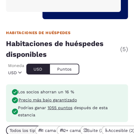
HABITACIONES DE HUÉSPEDES
Habitaciones de huéspedes
(5)
disponibles
Moneda
USD
Puntos
USD
Los socios ahorran un 16 %
Precio más bajo garantizado
Podrías ganar
1055 puntos
después de esta
estancia
Todos los tipos de habitación (5)
1 cama (3)
2+ camas (2)
Suite (3)
Accesible (2