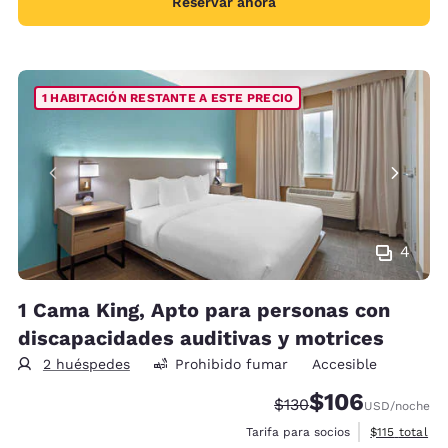
Reservar ahora
1 HABITACIÓN RESTANTE A ESTE PRECIO
4
1 Cama King, Apto para personas con
discapacidades auditivas y motrices
2 huéspedes
Prohibido fumar
Accesible
$106
Precio tachado:
Precio con descu
$130
USD
/noche
Ver detalles 
Tarifa para socios
$115
total