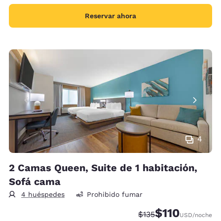
Reservar ahora
4
2 Camas Queen, Suite de 1 habitación,
Sofá cama
4 huéspedes
Prohibido fumar
$110
Precio tachado:
Precio con descu
$135
USD
/noche