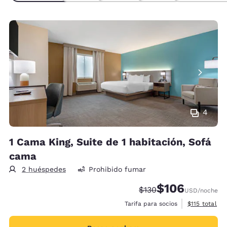
4
1 Cama King, Suite de 1 habitación, Sofá
cama
2 huéspedes
Prohibido fumar
$106
Precio tachado:
Precio con descu
$130
USD
/noche
Ver detalles 
Tarifa para socios
$115
total