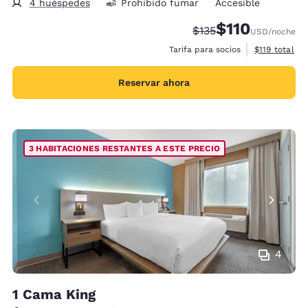
4 huéspedes
Prohibido fumar
Accesible
$110
Precio tachado:
Precio con descu
$135
USD
/noche
Ver detalles 
Tarifa para socios
$119
total
Reservar ahora
3 HABITACIONES RESTANTES A ESTE PRECIO
4
1 Cama King