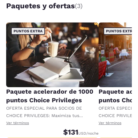
Paquetes y ofertas
(3)
PUNTOS EXTRA
PUNTOS EXTRA
Paquete acelerador de 1000
Paquete ace
puntos Choice Privileges
puntos Choic
OFERTA ESPECIAL PARA SOCIOS DE
OFERTA ESPECIAL
CHOICE PRIVILEGES: Maximiza tus
CHOICE PRIVILEGE
recompensas al recibir 1000 puntos
recompensas al re
Ver términos
Ver términos
adicionales por noche.
$131
adicionales por no
USD
/noche