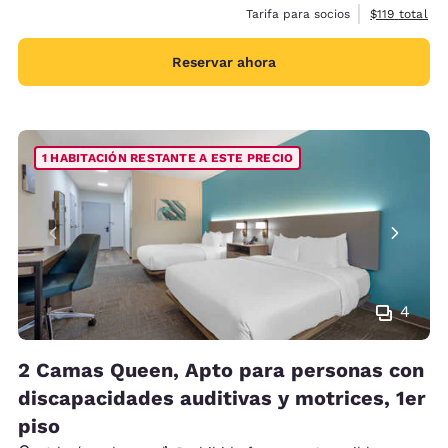
Ver detalles 
Tarifa para socios
$119
total
Reservar ahora
1 HABITACIÓN RESTANTE A ESTE PRECIO
4
2 Camas Queen, Apto para personas con
discapacidades auditivas y motrices, 1er
piso