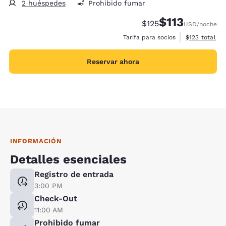
2 huéspedes
Prohibido fumar
$113
Precio tachado:
Precio con descu
$125
USD
/noche
Ver detalles 
Tarifa para socios
$123
total
Reservar ahora
INFORMACIÓN
Detalles esenciales
Registro de entrada
3:00 PM
Check-Out
11:00 AM
Prohibido fumar