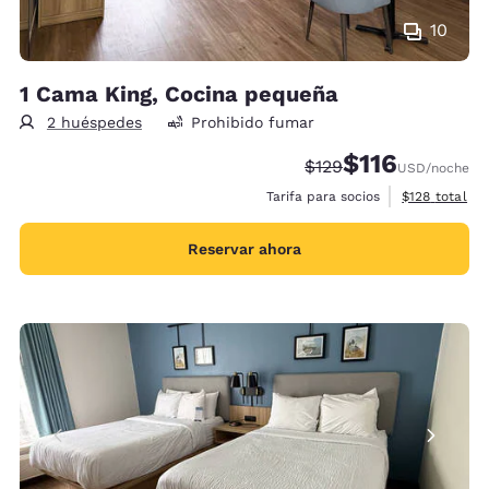
10
1 Cama King, Cocina pequeña
2 huéspedes
Prohibido fumar
$116
Precio tachado:
Precio con descu
$129
USD
/noche
Ver detalles 
Tarifa para socios
$128
total
Reservar ahora