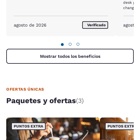
desk peo
changes 
agosto de 2026
agosto 
Verificado
●
○
○
Mostrar todos los beneficios
OFERTAS ÚNICAS
Paquetes y ofertas
(3)
PUNTOS EXTRA
PUNTOS EXTRA