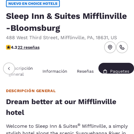
NUEVO EN CHOICE HOTELS
Sleep Inn & Suites Mifflinville
-Bloomsburg
488 West Third Street
,
Mifflinville
,
PA
,
18631
,
US
calificación de 4.32 estrellas. Excelente.
4.3
22 reseñas
Descripción
Información
Reseñas
Paquetes
general
DESCRIPCIÓN GENERAL
Dream better at our Mifflinville
hotel
®
Welcome to Sleep Inn & Suites
Mifflinville, a simply
stylish hotel along the scenic Susquehanna River in