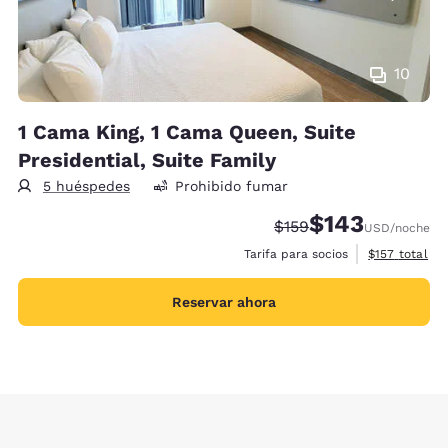
10
1 Cama King, 1 Cama Queen, Suite
Presidential, Suite Family
5 huéspedes
Prohibido fumar
$143
Precio tachado:
Precio con descu
$159
USD
/noche
Ver detalles 
Tarifa para socios
$157
total
Reservar ahora