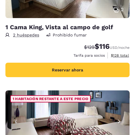
2
1 Cama King, Vista al campo de golf
2 huéspedes
Prohibido fumar
$116
Precio tachado:
Precio con descu
$129
USD
/noche
Ver detalles 
Tarifa para socios
$128
total
Reservar ahora
1 HABITACIÓN RESTANTE A ESTE PRECIO