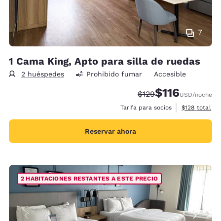
7
1 Cama King, Apto para silla de ruedas
2 huéspedes
Prohibido fumar
Accesible
$116
Precio tachado:
Precio con descu
$129
USD
/noche
Ver detalles 
Tarifa para socios
$128
total
Reservar ahora
2 HABITACIONES RESTANTES A ESTE PRECIO