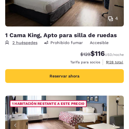
4
1 Cama King, Apto para silla de ruedas
2 huéspedes
Prohibido fumar
Accesible
$116
Precio tachado:
Precio con descu
$129
USD
/noche
Ver detalles 
Tarifa para socios
$128
total
Reservar ahora
1 HABITACIÓN RESTANTE A ESTE PRECIO