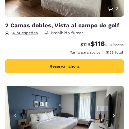
2
2 Camas dobles, Vista al campo de golf
4 huéspedes
Prohibido fumar
$116
Precio tachado:
Precio con descu
$129
USD
/noche
Ver detalles 
Tarifa para socios
$128
total
Reservar ahora