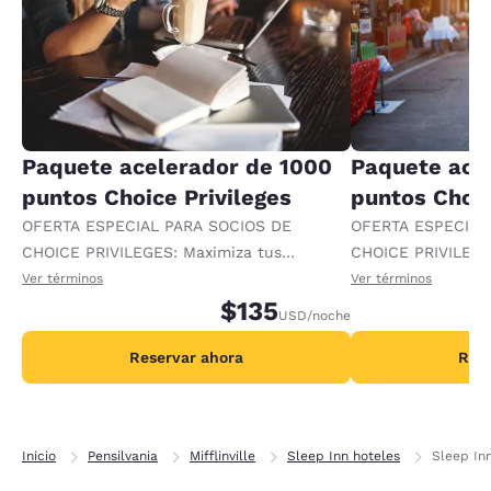
Paquete acelerador de 1000
Paquete ace
puntos Choice Privileges
puntos Choic
OFERTA ESPECIAL PARA SOCIOS DE
OFERTA ESPECIAL
CHOICE PRIVILEGES: Maximiza tus
CHOICE PRIVILEGE
recompensas al recibir 1000 puntos
recompensas al re
Ver términos
Ver términos
adicionales por noche.
$135
adicionales por no
USD
/noche
Reservar ahora
Rese
Inicio
Pensilvania
Mifflinville
Sleep Inn hoteles
Sleep Inn