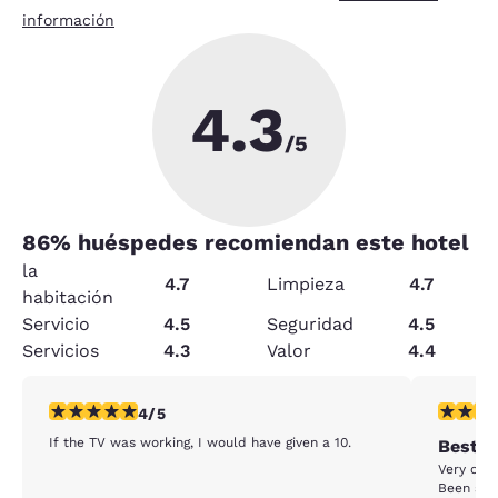
información
4.3
/5
86
% huéspedes recomiendan este hotel
la
4.7
Limpieza
4.7
habitación
Servicio
4.5
Seguridad
4.5
Servicios
4.3
Valor
4.4
calificación de 4 estrellas. Muy bueno. 1 reseña
calificac
4/5
If the TV was working, I would have given a 10.
Best p
Very clea
Been stay