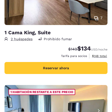
7
1 Cama King, Suite
2 huéspedes
Prohibido fumar
$134
Precio tachado:
Precio con descu
$149
USD
/noche
Ver detalles 
Tarifa para socios
$148
total
Reservar ahora
1 HABITACIÓN RESTANTE A ESTE PRECIO