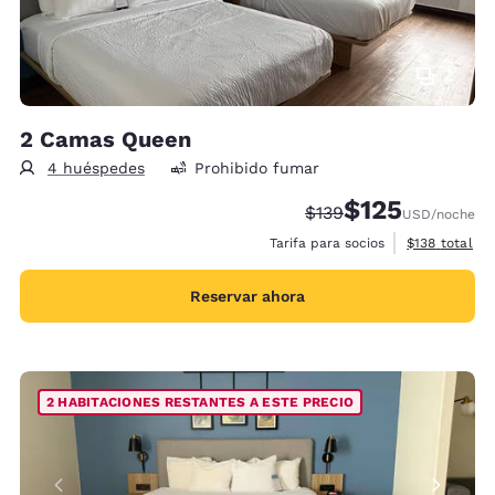
2
2 Camas Queen
4 huéspedes
Prohibido fumar
$125
Precio tachado:
Precio con descu
$139
USD
/noche
Ver detalles 
Tarifa para socios
$138
total
Reservar ahora
2 HABITACIONES RESTANTES A ESTE PRECIO