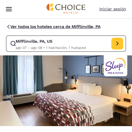
Carga completa
Pasar A Contenido Principal
Iniciar sesión
Ver todos los hoteles cerca de Mifflinville, PA
Mifflinville, PA, US
Modificar la búsqueda de Mifflinville, PA, US. Fecha de check-in ago 07
ago 07 - ago 08
•
1 habitación, 1 huésped