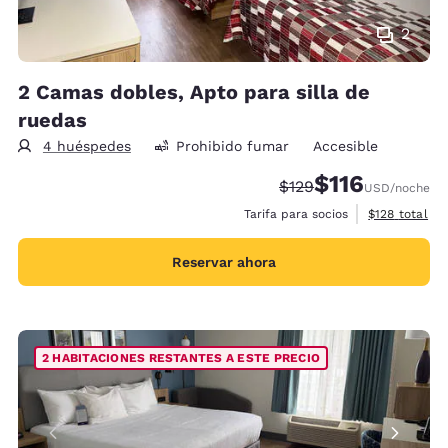
2
2 Camas dobles, Apto para silla de
ruedas
4 huéspedes
Prohibido fumar
Accesible
$116
Precio tachado:
Precio con descu
$129
USD
/noche
Ver detalles 
Tarifa para socios
$128
total
Reservar ahora
2 HABITACIONES RESTANTES A ESTE PRECIO