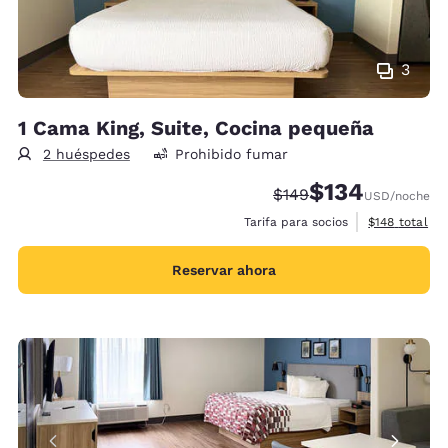
3
1 Cama King, Suite, Cocina pequeña
2 huéspedes
Prohibido fumar
$134
Precio tachado:
Precio con descu
$149
USD
/noche
Ver detalles 
Tarifa para socios
$148
total
Reservar ahora