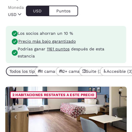
Moneda
USD
Puntos
USD
Los socios ahorran un 10 %
Precio más bajo garantizado
Podrías ganar
1161 puntos
después de esta
estancia
Todos los tipos de habitación (10)
1 cama (6)
2+ camas (4)
Suite (3)
Accesible (3
2 HABITACIONES RESTANTES A ESTE PRECIO