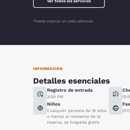
Ver todos los servicios
*Puede implicar un costo adicional.
INFORMACIÓN
Detalles esenciales
Registro de entrada
Ch
3:00 PM
12:
Niños
Fa
Cualquier persona de 18 años
(57
o menos al momento de la
reserva, se hospeda gratis