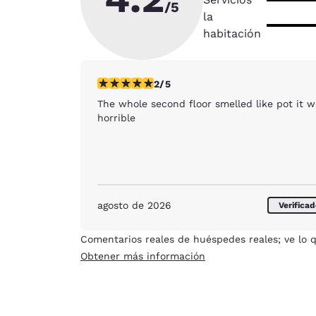
/5
la
habitación
calificación de 2 estrellas. Feria. 1 reseña
2/5
The whole second floor smelled like pot it w
horrible
agosto de 2026
Verifica
Comentarios reales de huéspedes reales; ve lo q
Obtener más información