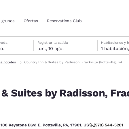
grupos
Ofertas
Reservations Club
agosto
gosto
gosto fecha de check-out seleccionada
agosto fecha de check-in seleccionada
rada:
Registrar la salida
Habitaciones y 
o.
lun., 10 ago.
ión actuales
tina
es hoteles
Country Inn & Suites by Radisson, Frackville (Pottsville), PA
u idioma preferido
& Suites by Radisson, Frack
tes
Estados Unidos
América Lat
Español
Español
atina
Latin America
Canada
English
English
 Excelente.
(570) 544-5201
100 Keystone Blvd E, Pottsville, PA, 17901, US