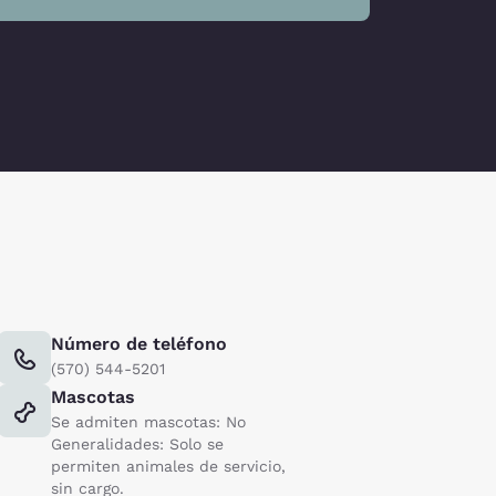
Número de teléfono
(570) 544-5201
Mascotas
Se admiten mascotas: No
Generalidades: Solo se
permiten animales de servicio,
sin cargo.