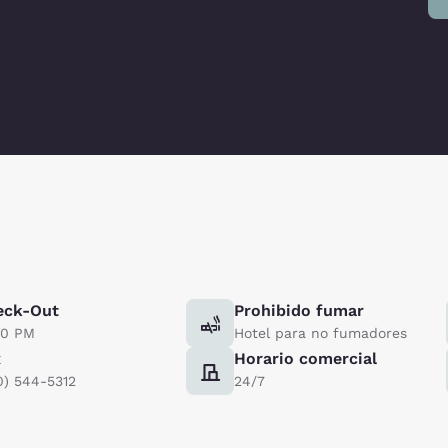
eck-Out
Prohibido fumar
00 PM
Hotel para no fumadores
x
Horario comercial
0) 544-5312
24/7