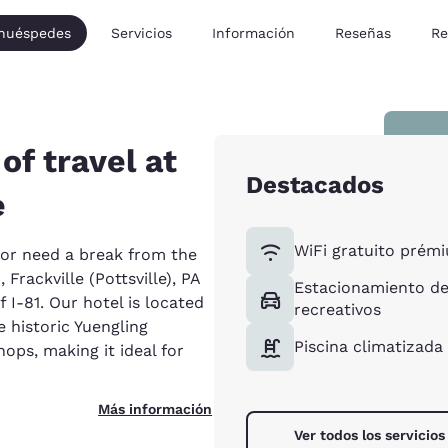
 huéspedes
Servicios
Información
Reseñas
Re
of travel at
Destacados
e
WiFi gratuito prém
 or need a break from the
Frackville (Pottsville), PA
Estacionamiento de
 I-81. Our hotel is located
recreativos
e historic Yuengling
Piscina climatizada
hops, making it ideal for
Más información
Ver todos los servicios