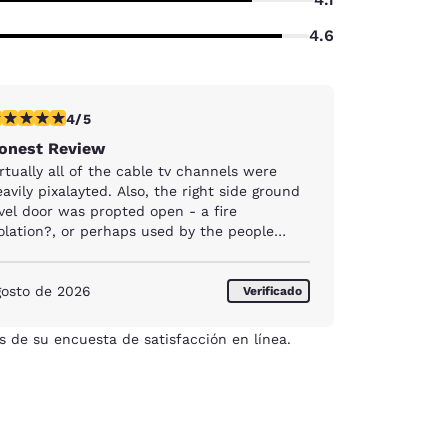
4.6
lificación de 4 estrellas. Muy bueno. 1 reseña
4/5
onest Review
rtually all of the cable tv channels were
layted. Also, the right side ground
vel door was propted open - a fire
iolation?, or perhaps used by the people
aying in the back right woods just off your
otel property. These same people are
haps also responsible for the grill with hot
gosto de 2026
Verificado
als in it early this morning around 9:00 AM.
s de su encuesta de satisfacción en línea.