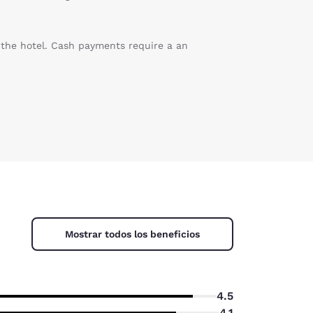
f the hotel. Cash payments require a an
Mostrar todos los beneficios
4.5
4.1