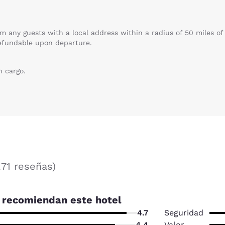
m any guests with a local address within a radius of 50 miles o
refundable upon departure.
n cargo.
271 reseñas
)
recomiendan este hotel
4.7
Seguridad
4.4
Valor