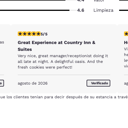
4.6
Limpieza
calificación de 5 estrellas. Excepcional. 1 reseña
ca
5/5
as
Great Experience at Country Inn &
H
Suites
Vi
heavily pixa
Very nice, great manager/receptionist doing it
le
all late at night. A delightful oasis. And the
v
fresh cookies were perfect!
st
h
agosto de 2026
per
a
do
Verificado
co
ue los clientes tenían para decir después de su estancia a travé