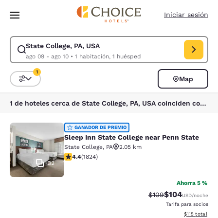
Carga completa
Pasar A Contenido Principal
Iniciar sesión
State College, PA, USA
Modificar la búsqueda de State College, PA, USA. Fecha de check-in ag
ago 09 - ago 10
•
1 habitación, 1 huésped
1
Map
Ordenar y filtrar
1 filtro seleccionado actualmente
1 de hoteles cerca de State College, PA, USA coinciden con tus filtros
Sleep Inn State College near Penn S
GANADOR DE PREMIO
Sleep Inn State College near Penn State
State College
,
PA
2.05 km
calificación de 4.4 estrellas. Excelente. 1824 reseñas
4.4
(
1824
)
32
Ahorra 5 %
$104
Precio tachado:
Precio con desc
$109
USD
/noche
Tarifa para socios
Ver detalles d
$115
total