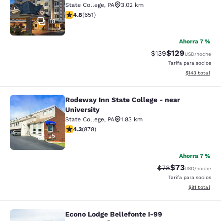
State College
,
PA
3.02 km
calificación de 4.76 estrellas. Excepcional. 651 reseña
4.8
(
651
)
18
Ahorra 7 %
$129
Precio tachado:
Precio con desc
$139
USD
/noche
Tarifa para socios
Ver detalles d
$143
total
Rodeway Inn State College - near
Rodeway Inn State College - near Un
University
State College
,
PA
1.83 km
calificación de 4.3 estrellas. Excelente. 878 reseñas
4.3
(
878
)
25
Ahorra 7 %
$73
Precio tachado:
Precio con des
$78
USD
/noche
Tarifa para socios
Ver detalles 
$81
total
Econo Lodge Bellefonte I-99
Econo Lodge Bellefonte I-99