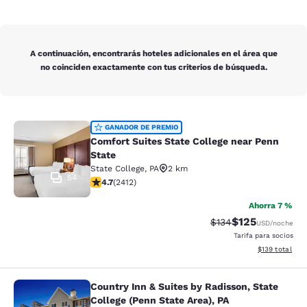
A continuación, encontrarás hoteles adicionales en el área que
no coinciden exactamente con tus criterios de búsqueda.
Comfort Suites State College near P
GANADOR DE PREMIO
Comfort Suites State College near Penn
State
State College
,
PA
2 km
54
calificación de 4.67 estrellas. Excepcional. 2412 rese
4.7
(
2412
)
Ahorra 7 %
$125
Precio tachado:
Precio con desc
$134
USD
/noche
Tarifa para socios
Ver detalles d
$139
total
Country Inn & Suites by Radisson, State
Country Inn & Suites by Radisson, St
College (Penn State Area), PA