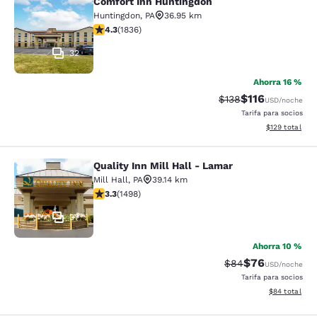
Comfort Inn Huntingdon
Comfort Inn Huntingdon
Huntingdon
,
PA
36.95 km
calificación de 4.27 estrellas. Excelente. 1836 reseñas
4.3
(
1836
)
32
Ahorra 16 %
$116
Precio tachado:
Precio con des
$138
USD
/noche
Tarifa para socios
Ver detalles d
$129
total
Quality Inn Mill Hall - Lamar
Quality Inn Mill Hall - Lamar
Mill Hall
,
PA
39.14 km
calificación de 3.32 estrellas. Bueno. 1498 reseñas
3.3
(
1498
)
37
Ahorra 10 %
$76
Precio tachado:
Precio con des
$84
USD
/noche
Tarifa para socios
Ver detalles d
$84
total