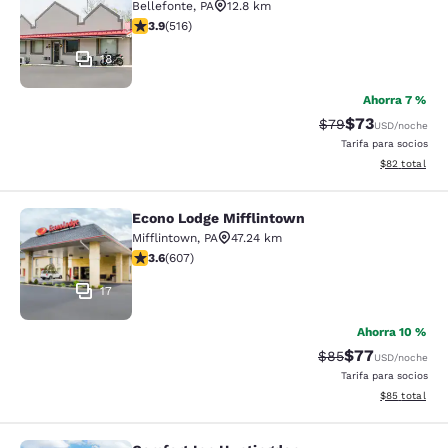
Bellefonte
,
PA
12.8 km
calificación de 3.92 estrellas. Bueno. 516 reseñas
3.9
(
516
)
18
Ahorra 7 %
$73
Precio tachado:
Precio con des
$79
USD
/noche
Tarifa para socios
Ver detalles d
$82
total
Econo Lodge Mifflintown
Econo Lodge Mifflintown
Mifflintown
,
PA
47.24 km
calificación de 3.63 estrellas. Bueno. 607 reseñas
3.6
(
607
)
17
Ahorra 10 %
$77
Precio tachado:
Precio con des
$85
USD
/noche
Tarifa para socios
Ver detalles d
$85
total