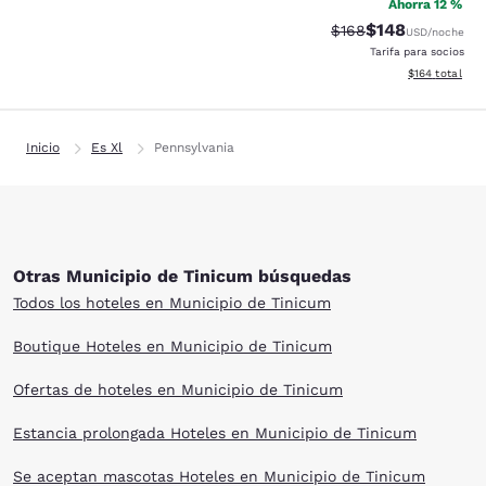
Ahorra 12 %
$148
Precio tachado:
Precio con desc
$168
USD
/noche
Tarifa para socios
Ver detalles d
$164
total
Inicio
Es Xl
Pennsylvania
Otras Municipio de Tinicum búsquedas
Todos los hoteles en Municipio de Tinicum
Boutique Hoteles en Municipio de Tinicum
Ofertas de hoteles en Municipio de Tinicum
Estancia prolongada Hoteles en Municipio de Tinicum
Se aceptan mascotas Hoteles en Municipio de Tinicum