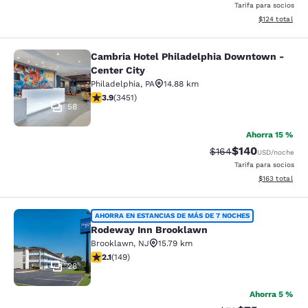
Tarifa para socios
Ver detalles d
$124
total
Cambria Hotel Philadelphia Downtown -
Cambria Hotel Philadelphia Downto
Center City
Philadelphia
,
PA
14.88 km
calificación de 3.89 estrellas. Bueno. 3451 reseñas
3.9
(
3451
)
58
Ahorra 15 %
$140
Precio tachado:
Precio con desc
$164
USD
/noche
Tarifa para socios
Ver detalles d
$163
total
Rodeway Inn Brooklawn
AHORRA EN ESTANCIAS DE MÁS DE 7 NOCHES
Rodeway Inn Brooklawn
Brooklawn
,
NJ
15.79 km
calificación de 2.07 estrellas. Feria. 149 reseñas
2.1
(
149
)
28
Ahorra 5 %