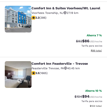
Comfort Inn & Suites Voorhees/Mt. Laurel
Comfort Inn & Suites Voorhees/Mt. 
Voorhees Township
,
NJ
27.19 km
calificación de 2.24 estrellas. Feria. 386 reseñas
2.2
(
386
)
27
Ahorra 7 %
$86
Precio tachado:
Precio con des
$92
USD
/noche
Tarifa para socios
Ver detalles d
$98
total
Comfort Inn Feasterville - Trevose
Comfort Inn Feasterville - Trevose
Feasterville Trevose
,
PA
40.45 km
calificación de 3.46 estrellas. Bueno. 1665 reseñas
3.5
(
1665
)
20
Ahorra 10 %
$94
Precio tachado:
Precio con des
$104
USD
/noche
Tarifa para socios
Ver detalles d
$104
total