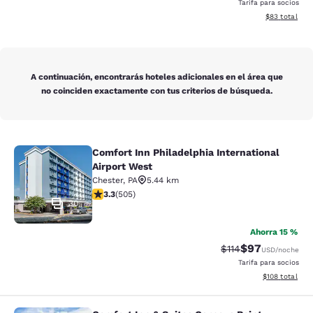
Tarifa para socios
Ver detalles d
$83
total
A continuación, encontrarás hoteles adicionales en el área que
no coinciden exactamente con tus criterios de búsqueda.
Comfort Inn Philadelphia International
Comfort Inn Philadelphia Internatio
Airport West
Chester
,
PA
5.44 km
calificación de 3.28 estrellas. Bueno. 505 reseñas
3.3
(
505
)
30
Ahorra 15 %
$97
Precio tachado:
Precio con des
$114
USD
/noche
Tarifa para socios
Ver detalles d
$108
total