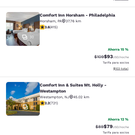
Comfort Inn Horsham - Philadelphia
Comfort Inn Horsham - Philadelphi
Horsham
,
PA
37.76 km
calificación de 3.65 estrellas. Bueno. 415 reseñas
3.6
(
415
)
30
Ahorra 15 %
$93
Precio tachado:
Precio con des
$109
USD
/noche
Tarifa para socios
Ver detalles d
$103
total
Comfort Inn & Suites Mt. Holly -
Comfort Inn & Suites Mt. Holly - W
Westampton
Westampton
,
NJ
45.02 km
calificación de 2.22 estrellas. Feria. 721 reseñas
2.2
(
721
)
31
Ahorra 12 %
$79
Precio tachado:
Precio con des
$89
USD
/noche
Tarifa para socios