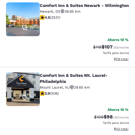
Comfort Inn & Suites Newark - Wilmington
Comfort Inn & Suites Newark - Wil
Newark
,
DE
38.85 km
calificación de 4.49 estrellas. Excelente. 2531 reseñas
4.5
(
2531
)
32
Ahorra 10 %
$107
Precio tachado:
Precio con desc
$119
USD
/noche
Tarifa para socios
Ver detalles d
$119
total
Comfort Inn & Suites Mt. Laurel-
Comfort Inn & Suites Mt. Laurel-Phi
Philadelphia
Mount Laurel
,
NJ
29.65 km
calificación de 3.01 estrellas. Feria. 506 reseñas
3.0
(
506
)
32
Ahorra 10 %
$98
Precio tachado:
Precio con des
$109
USD
/noche
Tarifa para socios
Ver detalles d
$112
total