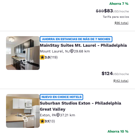
Ahorra 7 %
$83
Precio tachado:
Precio con des
$89
USD
/noche
Tarifa para socios
Ver detalles d
$96
total
MainStay Suites Mt. Laurel - Philad
AHORRA EN ESTANCIAS DE MÁS DE 7 NOCHES
MainStay Suites Mt. Laurel - Philadelphia
Mount Laurel
,
NJ
29.68 km
calificación de 2.97 estrellas. Feria. 119 reseñas
3.0
(
119
)
36
$124
USD
/noche
Ver detalles d
$142
total
Suburban Studios Exton - Philadelph
NUEVO EN CHOICE HOTELS
Suburban Studios Exton - Philadelphia
Great Valley
Exton
,
PA
37.21 km
14
calificación de 3.08 estrellas. Feria. 13 reseñas
3.1
(
13
)
Ahorra 10 %