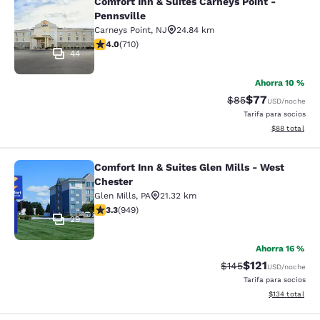
Comfort Inn & Suites Carneys Point -
Comfort Inn & Suites Carneys Point 
Pennsville
Carneys Point
,
NJ
24.84 km
calificación de 4 estrellas. Muy bueno. 710 reseñas
4.0
(
710
)
44
Ahorra 10 %
$77
Precio tachado:
Precio con des
$85
USD
/noche
Tarifa para socios
Ver detalles d
$88
total
Comfort Inn & Suites Glen Mills - West
Comfort Inn & Suites Glen Mills - W
Chester
Glen Mills
,
PA
21.32 km
calificación de 3.29 estrellas. Bueno. 949 reseñas
3.3
(
949
)
29
Ahorra 16 %
$121
Precio tachado:
Precio con des
$145
USD
/noche
Tarifa para socios
Ver detalles d
$134
total