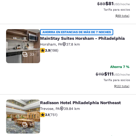
$81
Precio tachado:
Precio con de
$89
USD
/noche
Tarifa para socios
Ver detalles d
$89
total
MainStay Suites Horsham - Philadel
AHORRA EN ESTANCIAS DE MÁS DE 7 NOCHES
MainStay Suites Horsham - Philadelphia
Horsham
,
PA
37.8 km
calificación de 3.89 estrellas. Bueno. 198 reseñas
3.9
(
198
)
33
Ahorra 7 %
$111
Precio tachado:
Precio con des
$119
USD
/noche
Tarifa para socios
Ver detalles d
$122
total
Radisson Hotel Philadelphia Northeast
Radisson Hotel Philadelphia Northe
Trevose
,
PA
39.84 km
calificación de 3.13 estrellas. Bueno. 751 reseñas
3.1
(
751
)
57