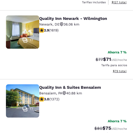
Ver detalles d
Tarifas incluidas
$127
total
Quality Inn Newark - Wilmington
Quality Inn Newark - Wilmington
Newark
,
DE
36.06 km
calificación de 2.86 estrellas. Feria. 1619 reseñas
2.9
(
1619
)
17
Ahorra 7 %
$71
Precio tachado:
Precio con de
$77
USD
/noche
Tarifa para socios
Ver detalles d
$79
total
Quality Inn & Suites Bensalem
Quality Inn & Suites Bensalem
Bensalem
,
PA
40.88 km
calificación de 3.03 estrellas. Feria. 1372 reseñas
3.0
(
1372
)
17
Ahorra 7 %
$75
Precio tachado:
Precio con des
$80
USD
/noche