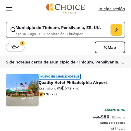
Carga completa
Pasar A Contenido Principal
Iniciar sesión
Municipio de Tinicum, Pensilvania, EE. UU.
Modificar la búsqueda de Municipio de Tinicum, Pensilvania, EE. UU.. F
ago 10 - ago 11
•
1 habitación, 1 huésped
1
Map
Ordenar y filtrar
1 filtro seleccionado actualmente
5 de hoteles cerca de Municipio de Tinicum, Pensilvania, EE. UU. coinciden con tus filtros
Quality Hotel Philadelphia Airport
NUEVO EN CHOICE HOTELS
Quality Hotel Philadelphia Airport
Essington
,
PA
0.79 km
calificación de 2.2 estrellas. Feria. 373 reseñas
2.2
(
373
)
40
Ahorra 10 %
$80
Precio tachado:
Precio con des
$89
USD
/noche
Tarifa para socios
Ver detalles d
$87
total