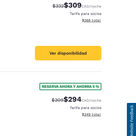
$309
Precio tachado:
Precio con descuento:
$332
CAD
/noche
Tarifa para socios
Ver detalles del total estimad
$368
total
Ver disponibilidad
RESERVA AHORA Y AHORRA 5 %
$294
Precio tachado:
Precio con descuento:
$309
CAD
/noche
Tarifa para socios
Ver detalles del total estimad
$349
total