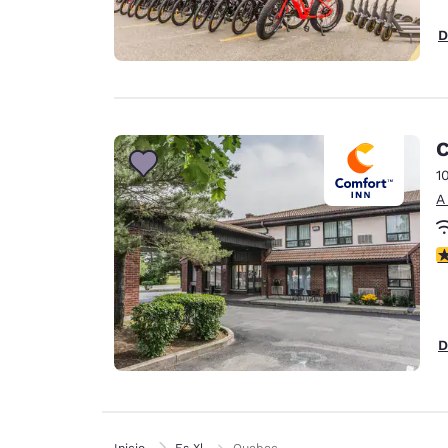
D
C
1
A
c
D
Inicio
Es Xl
Quebec