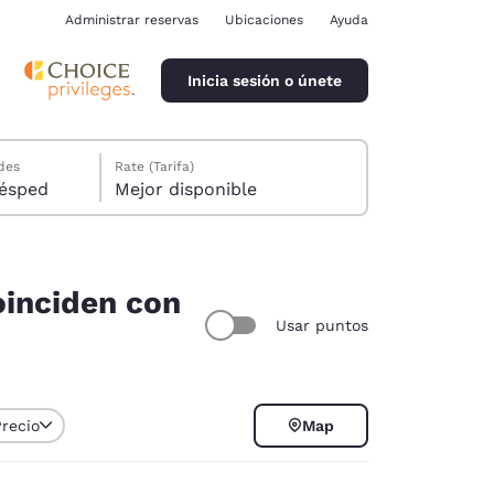
Administrar reservas
Ubicaciones
Ayuda
Inicia sesión o únete
des
Rate (Tarifa)
ión, 1 huésped
Mejor disponible
oinciden con
Usar puntos
ina
Precio
Map