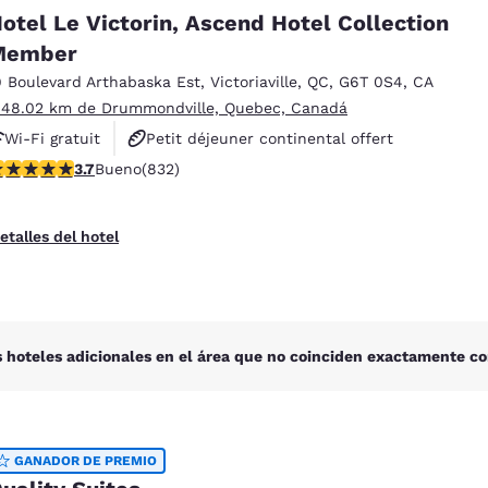
México
Mexico
otel Le Victorin, Ascend Hotel Collection
Español
English
Member
9 Boulevard Arthabaska Est
,
Victoriaville
,
QC
,
G6T 0S4
,
CA
nd
Germany
España
 48.02 km de Drummondville, Quebec, Canadá
English
Español
Wi-Fi gratuit
Petit déjeuner continental offert
alificación de 3.7 estrellas. Bueno. 832 reseñas
3.7
Bueno
(832)
Animaux acceptés
France
France
Français
English
etalles del hotel
Italia
Italy
Italiano
English
ngdom
 hoteles adicionales en el área que no coinciden exactamente co
India
New Zealan
English
English
GANADOR DE PREMIO