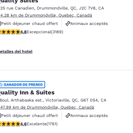
uality Suites
125 rue Canadien
,
Drummondville
,
QC
,
J2C 7V8
,
CA
 4.28 km de Drummondville, Quebec, Canadá
Petit déjeuner chaud offert
Animaux acceptés
alificación de 4.78 estrellas. Excepcional. 3189 reseñas
4.8
Excepcional
(3189)
Non-fumeurs
etalles del hotel
GANADOR DE PREMIO
uality Inn & Suites
 Boul. Arthabaska est.
,
Victoriaville
,
QC
,
G6T 0S4
,
CA
 47.99 km de Drummondville, Quebec, Canadá
Petit déjeuner chaud offert
Animaux acceptés
alificación de 4.57 estrellas. Excelente. 1761 reseñas
4.6
Excelente
(1761)
Non-fumeurs