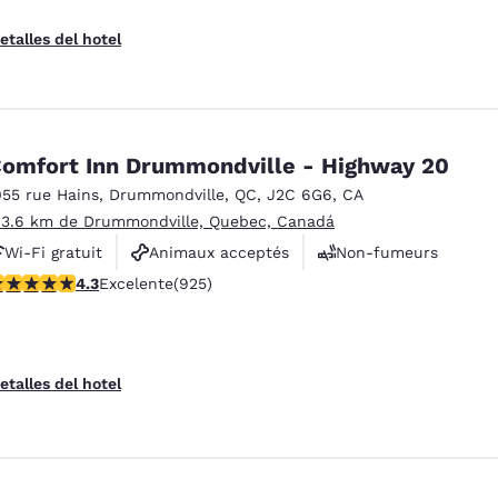
etalles del hotel
omfort Inn Drummondville - Highway 20
055 rue Hains
,
Drummondville
,
QC
,
J2C 6G6
,
CA
 3.6 km de Drummondville, Quebec, Canadá
Wi-Fi gratuit
Animaux acceptés
Non-fumeurs
alificación de 4.27 estrellas. Excelente. 925 reseñas
4.3
Excelente
(925)
etalles del hotel