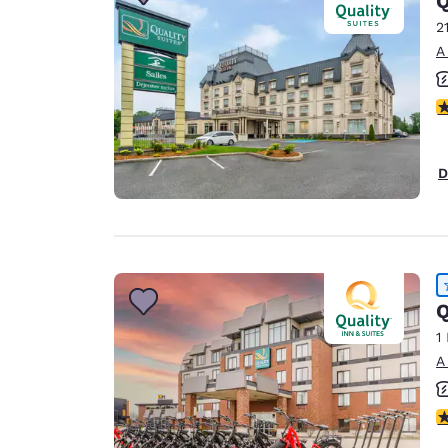
Q
2
A
c
D
Q
1
A
c