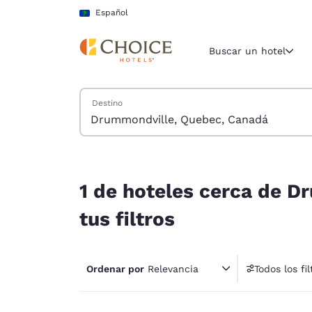
Carga completa
Pasar A Contenido Principal
Español
Buscar un hotel
Buscar hoteles
Destino
Región y ubicac
América La
Español
1 de hoteles cerca de Drummondville, Quebec, C
Selecciona t
1 de hoteles cerca de 
América
tus filtros
United Sta
English
Ordenar por
Relevancia
Todos los fil
América L
1 fil
Português