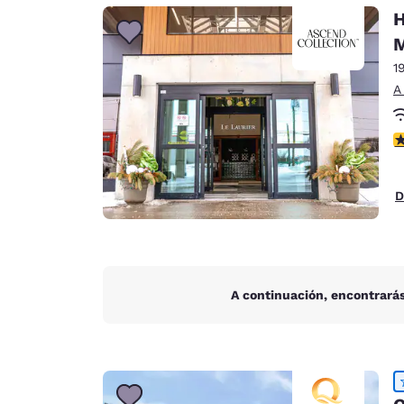
Canada
H
Français
Europa
1
Deutschla
A
Deutsch
c
Spain
English
D
Ireland
English
United Ki
English
A continuación, encontrarás
Asia-Pacífico
Australia
English