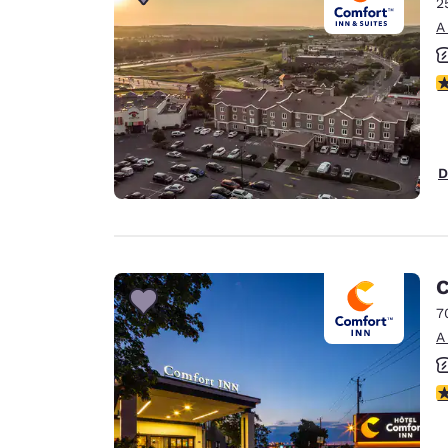
2
A
c
D
C
7
A
c