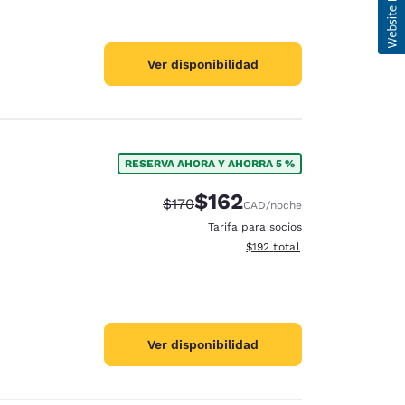
Ver disponibilidad
RESERVA AHORA Y AHORRA 5 %
$162
Precio tachado:
Precio con descuento:
$170
CAD
/noche
Tarifa para socios
Ver detalles del total estima
$192
total
Ver disponibilidad