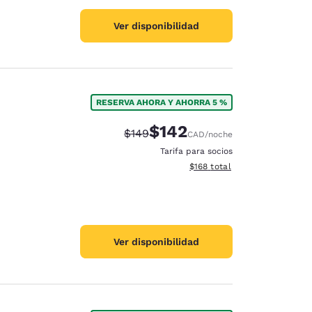
Ver disponibilidad
RESERVA AHORA Y AHORRA 5 %
$142
Precio tachado:
Precio con descuento:
$149
CAD
/noche
Tarifa para socios
Ver detalles del total estima
$168
total
Ver disponibilidad