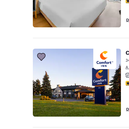
c
D
C
3
A
c
D