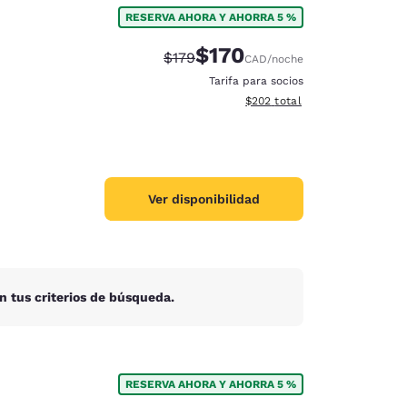
RESERVA AHORA Y AHORRA 5 %
$170
Precio tachado:
Precio con descuento:
$179
CAD
/noche
Tarifa para socios
Ver detalles del total estimad
$202
total
Ver disponibilidad
n tus criterios de búsqueda.
d
RESERVA AHORA Y AHORRA 5 %