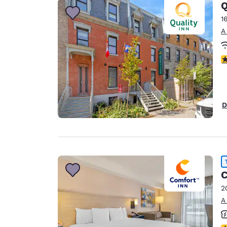
Q
1
A
c
D
C
2
A