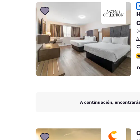
Canada
Français
H
Europa
C
Deutschla
3
Deutsch
A
Spain
c
English
D
Ireland
English
United Ki
English
A continuación, encontrarás
Asia-Pacífico
Australia
English
C