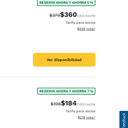
RESERVA AHORA Y AHORRA 5 %
$360
Precio tachado:
Precio con descuento:
$379
CAD
/noche
Tarifa para socios
Ver detalles del total estimad
$428
total
Ver disponibilidad
RESERVA AHORA Y AHORRA 7 %
$184
Precio tachado:
Precio con descuento:
$198
CAD
/noche
Tarifa para socios
Ver detalles del total estima
$219
total