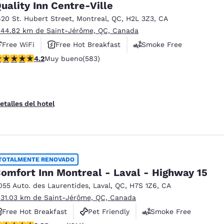
uality Inn Centre-Ville
620 St. Hubert Street
,
Montreal
,
QC
,
H2L 3Z3
,
CA
 44.82 km de Saint-Jérôme, QC, Canada
Free WiFi
Free Hot Breakfast
Smoke Free
alificación de 4.16 estrellas. Muy bueno. 583 reseñas
4.2
Muy bueno
(583)
etalles del hotel
TOTALMENTE RENOVADO
omfort Inn Montreal - Laval - Highway 15
055 Auto. des Laurentides
,
Laval
,
QC
,
H7S 1Z6
,
CA
 31.03 km de Saint-Jérôme, QC, Canada
Free Hot Breakfast
Pet Friendly
Smoke Free