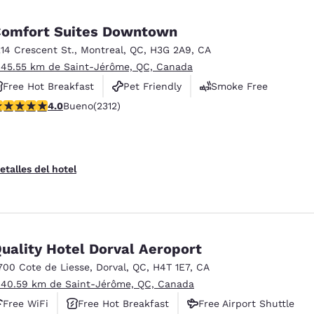
omfort Suites Downtown
214 Crescent St.
,
Montreal
,
QC
,
H3G 2A9
,
CA
 45.55 km de Saint-Jérôme, QC, Canada
Free Hot Breakfast
Pet Friendly
Smoke Free
alificación de 3.97 estrellas. Bueno. 2312 reseñas
4.0
Bueno
(2312)
etalles del hotel
uality Hotel Dorval Aeroport
700 Cote de Liesse
,
Dorval
,
QC
,
H4T 1E7
,
CA
 40.59 km de Saint-Jérôme, QC, Canada
Free WiFi
Free Hot Breakfast
Free Airport Shuttle