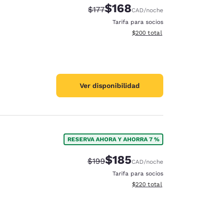
$168
Precio tachado:
Precio con descuento:
$177
CAD
/noche
Tarifa para socios
Ver detalles del total estimad
$200
total
Ver disponibilidad
RESERVA AHORA Y AHORRA 7 %
$185
Precio tachado:
Precio con descuento:
$199
CAD
/noche
Tarifa para socios
Ver detalles del total estimad
$220
total