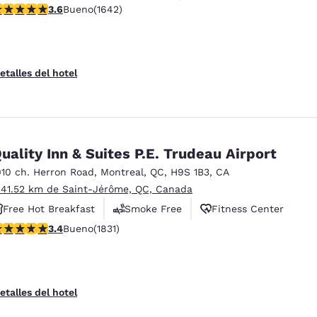
alificación de 3.63 estrellas. Bueno. 1642 reseñas
3.6
Bueno
(1642)
etalles del hotel
uality Inn & Suites P.E. Trudeau Airport
010 ch. Herron Road
,
Montreal
,
QC
,
H9S 1B3
,
CA
 41.52 km de Saint-Jérôme, QC, Canada
Free Hot Breakfast
Smoke Free
Fitness Center
alificación de 3.38 estrellas. Bueno. 1831 reseñas
3.4
Bueno
(1831)
etalles del hotel