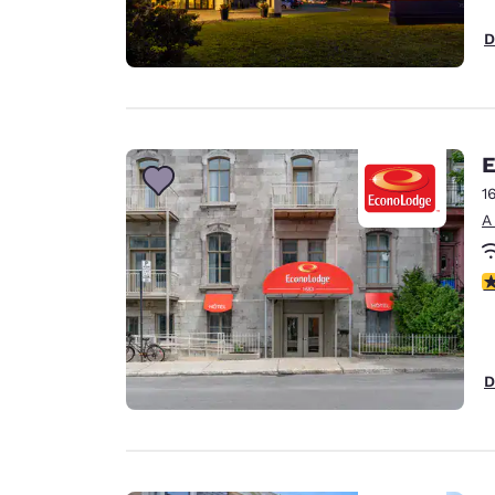
D
E
1
A
c
D