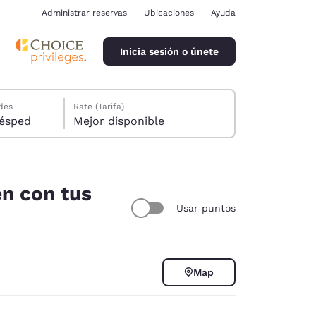
Administrar reservas
Ubicaciones
Ayuda
Inicia sesión o únete
des
Rate (Tarifa)
ión, 1 huésped
Mejor disponible
en con tus
Usar puntos
ina
Map