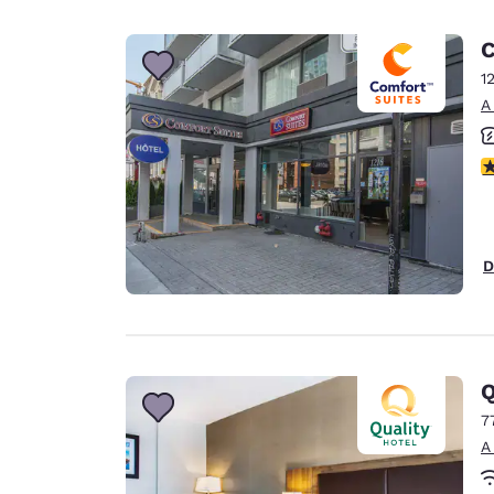
C
1
A
c
D
Q
7
A