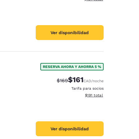
Ver disponibilidad
RESERVA AHORA Y AHORRA 5 %
$161
Precio tachado:
Precio con descuento:
$169
CAD
/noche
Tarifa para socios
Ver detalles del total estima
$191
total
Ver disponibilidad