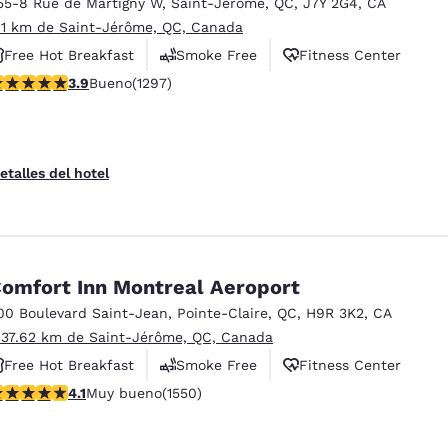
55-8 Rue de Martigny W
,
Saint-Jerome
,
QC
,
J7Y 2G4
,
CA
 1 km de Saint-Jérôme, QC, Canada
Free Hot Breakfast
Smoke Free
Fitness Center
alificación de 3.89 estrellas. Bueno. 1297 reseñas
3.9
Bueno
(1297)
etalles del hotel
omfort Inn Montreal Aeroport
00 Boulevard Saint-Jean
,
Pointe-Claire
,
QC
,
H9R 3K2
,
CA
 37.62 km de Saint-Jérôme, QC, Canada
Free Hot Breakfast
Smoke Free
Fitness Center
alificación de 4.14 estrellas. Muy bueno. 1550 reseñas
4.1
Muy bueno
(1550)