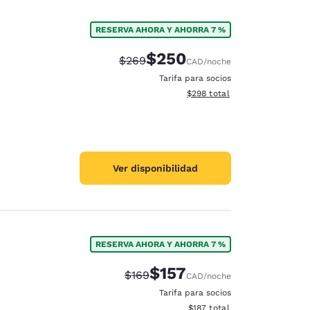
RESERVA AHORA Y AHORRA 7 %
$250
Precio tachado:
Precio con descuento:
$269
CAD
/noche
Tarifa para socios
Ver detalles del total estimad
$298
total
Ver disponibilidad
RESERVA AHORA Y AHORRA 7 %
$157
Precio tachado:
Precio con descuento:
$169
CAD
/noche
Tarifa para socios
Ver detalles del total estima
$187
total