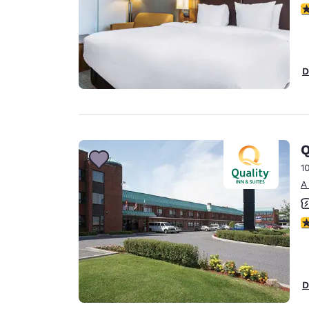
c
D
Q
1
A
c
D