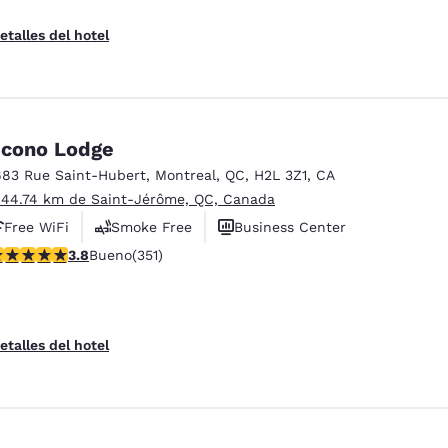
etalles del hotel
cono Lodge
683 Rue Saint-Hubert
,
Montreal
,
QC
,
H2L 3Z1
,
CA
 44.74 km de Saint-Jérôme, QC, Canada
Free WiFi
Smoke Free
Business Center
alificación de 3.83 estrellas. Bueno. 351 reseñas
3.8
Bueno
(351)
etalles del hotel