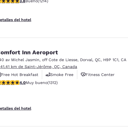
alificación de 3.81 estrellas. Bueno. 1214 reseñas
3.8
Bueno
(1214)
etalles del hotel
omfort Inn Aeroport
40 av Michel Jasmin
,
off Cote de Liesse
,
Dorval
,
QC
,
H9P 1C1
,
CA
 41.41 km de Saint-Jérôme, QC, Canada
Free Hot Breakfast
Smoke Free
Fitness Center
alificación de 4.04 estrellas. Muy bueno. 1312 reseñas
4.0
Muy bueno
(1312)
etalles del hotel