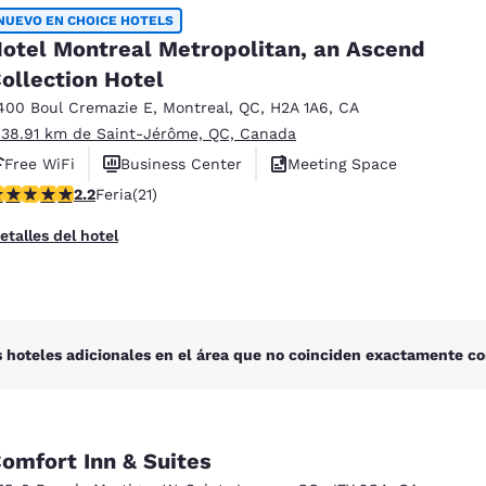
México
Mexico
NUEVO EN CHOICE HOTELS
Español
English
otel Montreal Metropolitan, an Ascend
ollection Hotel
nd
Germany
España
400 Boul Cremazie E
,
Montreal
,
QC
,
H2A 1A6
,
CA
English
Español
 38.91 km de Saint-Jérôme, QC, Canada
Free WiFi
Business Center
Meeting Space
France
France
alificación de 2.24 estrellas. Feria. 21 reseñas
2.2
Feria
(21)
Français
English
etalles del hotel
Italia
Italy
Italiano
English
ngdom
 hoteles adicionales en el área que no coinciden exactamente co
India
New Zealan
English
English
omfort Inn & Suites