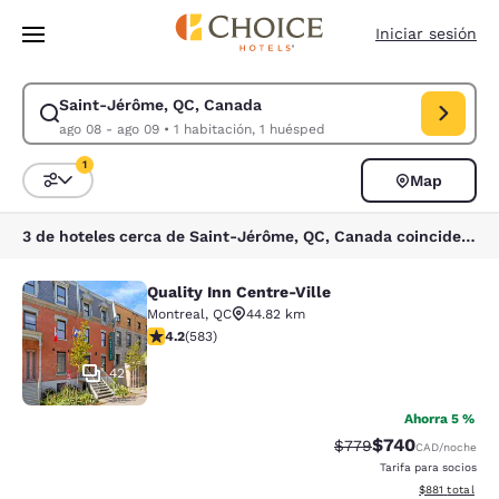
Carga completa
Pasar A Contenido Principal
Iniciar sesión
Saint-Jérôme, QC, Canada
Modificar la búsqueda de Saint-Jérôme, QC, Canada. Fecha de check-in
ago 08 - ago 09
•
1 habitación, 1 huésped
1
Map
Ordenar y filtrar
1 filtro seleccionado actualmente
3 de hoteles cerca de Saint-Jérôme, QC, Canada coinciden con tus filtros
Quality Inn Centre-Ville
Quality Inn Centre-Ville
Montreal
,
QC
44.82 km
calificación de 4.16 estrellas. Muy bueno. 583 reseñas
4.2
(
583
)
42
Ahorra 5 %
$740
Precio tachado:
Precio con desc
$779
CAD
/noche
Tarifa para socios
Ver detalles d
$881
total