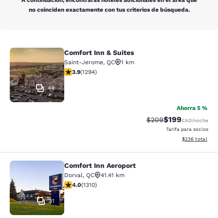
A continuación, encontrarás hoteles adicionales en el área que
no coinciden exactamente con tus criterios de búsqueda.
Comfort Inn & Suites
Comfort Inn & Suites
Saint-Jerome
,
QC
1 km
calificación de 3.89 estrellas. Bueno. 1294 reseñas
3.9
(
1294
)
44
Ahorra 5 %
$199
Precio tachado:
Precio con desc
$209
CAD
/noche
Tarifa para socios
Ver detalles de
$236
total
Comfort Inn Aeroport
Comfort Inn Aeroport
Dorval
,
QC
41.41 km
calificación de 4.04 estrellas. Muy bueno. 1310 reseña
4.0
(
1310
)
31