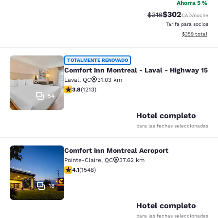
Ahorra 5 %
$302
Precio tachado:
Precio con desc
$318
CAD
/noche
Tarifa para socios
Ver detalles de
$359
total
Comfort Inn Montreal - Laval - Hig
TOTALMENTE RENOVADO
Comfort Inn Montreal - Laval - Highway 15
Laval
,
QC
31.03 km
calificación de 3.81 estrellas. Bueno. 1213 reseñas
3.8
(
1213
)
54
Hotel completo
para las fechas seleccionadas
Comfort Inn Montreal Aeroport
Comfort Inn Montreal Aeroport
Pointe-Claire
,
QC
37.62 km
calificación de 4.14 estrellas. Muy bueno. 1548 reseña
4.1
(
1548
)
18
Hotel completo
para las fechas seleccionadas