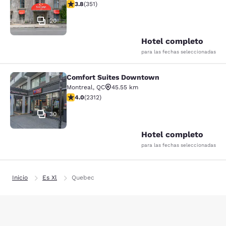
calificación de 3.83 estrellas. Bueno. 351 reseñas
3.8
(
351
)
20
Hotel completo
para las fechas seleccionadas
Comfort Suites Downtown
Comfort Suites Downtown
Montreal
,
QC
45.55 km
calificación de 3.97 estrellas. Bueno. 2312 reseñas
4.0
(
2312
)
30
Hotel completo
para las fechas seleccionadas
Inicio
Es Xl
Quebec