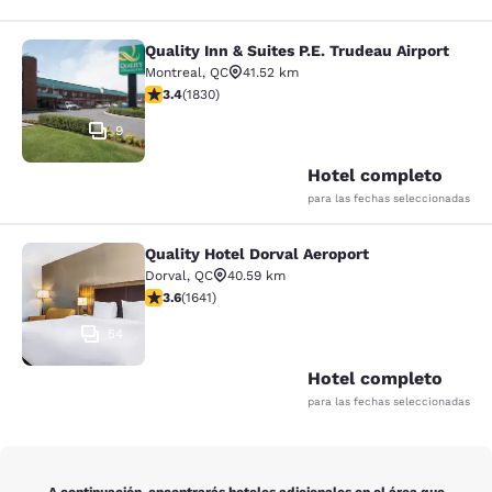
Quality Inn & Suites P.E. Trudeau Airport
Quality Inn & Suites P.E. Trudeau Air
Montreal
,
QC
41.52 km
calificación de 3.38 estrellas. Bueno. 1830 reseñas
3.4
(
1830
)
9
Hotel completo
para las fechas seleccionadas
Quality Hotel Dorval Aeroport
Quality Hotel Dorval Aeroport
Dorval
,
QC
40.59 km
calificación de 3.63 estrellas. Bueno. 1641 reseñas
3.6
(
1641
)
54
Hotel completo
para las fechas seleccionadas