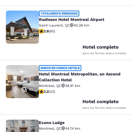
Radisson Hotel Montreal Airport
TOTALMENTE RENOVADO
Radisson Hotel Montreal Airport
Saint-Laurent
,
QC
40.38 km
calificación de 2.92 estrellas. Feria. 60 reseñas
2.9
(
60
)
84
Hotel completo
para las fechas seleccionadas
Hotel Montreal Metropolitan, an Asc
NUEVO EN CHOICE HOTELS
Hotel Montreal Metropolitan, an Ascend
Collection Hotel
Montreal
,
QC
38.91 km
43
calificación de 2.3 estrellas. Feria. 20 reseñas
2.3
(
20
)
Hotel completo
para las fechas seleccionadas
Econo Lodge
Econo Lodge
Montreal
,
QC
44.74 km