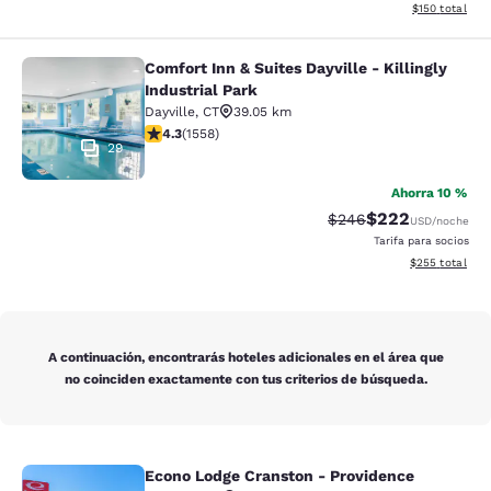
Ver detalles d
$150
total
Comfort Inn & Suites Dayville - Killingly
Comfort Inn & Suites Dayville - Killi
Industrial Park
Dayville
,
CT
39.05 km
calificación de 4.27 estrellas. Excelente. 1558 reseñas
4.3
(
1558
)
29
Ahorra 10 %
$222
Precio tachado:
Precio con desc
$246
USD
/noche
Tarifa para socios
Ver detalles de
$255
total
A continuación, encontrarás hoteles adicionales en el área que
no coinciden exactamente con tus criterios de búsqueda.
Econo Lodge Cranston - Providence
Econo Lodge Cranston - Providence