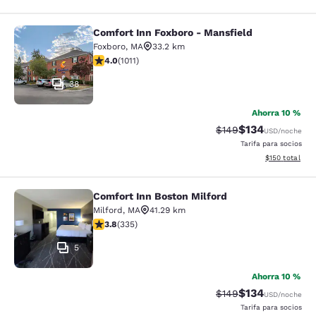
Comfort Inn Foxboro - Mansfield
Comfort Inn Foxboro - Mansfield
Foxboro
,
MA
33.2 km
calificación de 3.99 estrellas. Bueno. 1011 reseñas
4.0
(
1011
)
38
Ahorra 10 %
$134
Precio tachado:
Precio con desc
$149
USD
/noche
Tarifa para socios
Ver detalles d
$150
total
Comfort Inn Boston Milford
Comfort Inn Boston Milford
Milford
,
MA
41.29 km
calificación de 3.83 estrellas. Bueno. 335 reseñas
3.8
(
335
)
5
Ahorra 10 %
$134
Precio tachado:
Precio con desc
$149
USD
/noche
Tarifa para socios