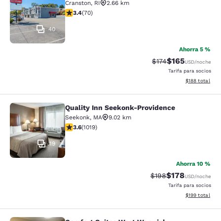
Cranston
,
RI
2.66 km
calificación de 3.39 estrellas. Bueno. 70 reseñas
3.4
(
70
)
40
Ahorra 5 %
$165
Precio tachado:
Precio con desc
$174
USD
/noche
Tarifa para socios
Ver detalles d
$188
total
Quality Inn Seekonk-Providence
Quality Inn Seekonk-Providence
Seekonk
,
MA
9.02 km
calificación de 3.56 estrellas. Bueno. 1019 reseñas
3.6
(
1019
)
19
Ahorra 10 %
$178
Precio tachado:
Precio con desc
$198
USD
/noche
Tarifa para socios
Ver detalles d
$199
total