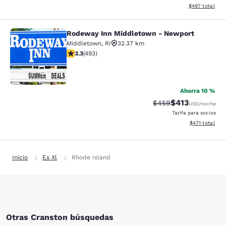
Ver detalles de
$497
total
Rodeway Inn Middletown - Newport
Rodeway Inn Middletown - Newpor
Middletown
,
RI
32.37 km
calificación de 3.26 estrellas. Bueno. 493 reseñas
3.3
(
493
)
51
Ahorra 10 %
$413
Precio tachado:
Precio con desc
$459
USD
/noche
Tarifa para socios
Ver detalles d
$471
total
Inicio
Es Xl
Rhode Island
Otras Cranston búsquedas