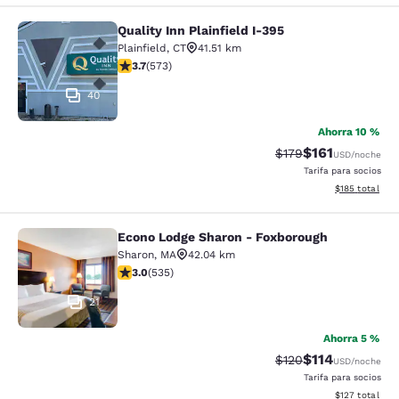
Quality Inn Plainfield I-395
Quality Inn Plainfield I-395
Plainfield
,
CT
41.51 km
calificación de 3.68 estrellas. Bueno. 573 reseñas
3.7
(
573
)
40
Ahorra 10 %
$161
Precio tachado:
Precio con des
$179
USD
/noche
Tarifa para socios
Ver detalles d
$185
total
Econo Lodge Sharon - Foxborough
Econo Lodge Sharon - Foxborough
Sharon
,
MA
42.04 km
calificación de 3.01 estrellas. Feria. 535 reseñas
3.0
(
535
)
21
Ahorra 5 %
$114
Precio tachado:
Precio con des
$120
USD
/noche
Tarifa para socios
Ver detalles d
$127
total