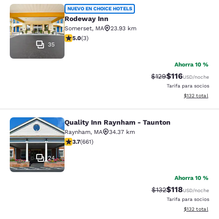
Rodeway Inn
NUEVO EN CHOICE HOTELS
Rodeway Inn
Somerset
,
MA
23.93 km
calificación de 5 estrellas. Excepcional. 3 reseñas
5.0
(
3
)
35
Ahorra 10 %
$116
Precio tachado:
Precio con des
$129
USD
/noche
Tarifa para socios
Ver detalles d
$132
total
Quality Inn Raynham - Taunton
Quality Inn Raynham - Taunton
Raynham
,
MA
34.37 km
calificación de 3.66 estrellas. Bueno. 661 reseñas
3.7
(
661
)
24
Ahorra 10 %
$118
Precio tachado:
Precio con des
$132
USD
/noche
Tarifa para socios
Ver detalles d
$132
total