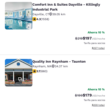
Comfort Inn & Suites Dayville - Killingly
Comfort Inn & Suites Dayville - Killi
Industrial Park
Dayville
,
CT
39.05 km
calificación de 4.27 estrellas. Excelente. 1558 reseñas
4.3
(
1558
)
29
Ahorra 10 %
$197
Precio tachado:
Precio con desc
$219
USD
/noche
Tarifa para socios
Ver detalles de
$227
total
Quality Inn Raynham - Taunton
Quality Inn Raynham - Taunton
Raynham
,
MA
34.37 km
calificación de 3.66 estrellas. Bueno. 660 reseñas
3.7
(
660
)
24
Ahorra 10 %
$179
Precio tachado:
Precio con desc
$199
USD
/noche
Tarifa para socios
Ver detalles de
$200
total