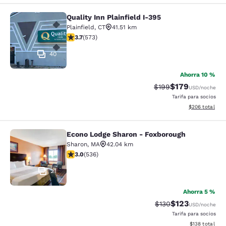
Quality Inn Plainfield I-395
Quality Inn Plainfield I-395
Plainfield
,
CT
41.51 km
calificación de 3.68 estrellas. Bueno. 573 reseñas
3.7
(
573
)
40
Ahorra 10 %
$179
Precio tachado:
Precio con desc
$199
USD
/noche
Tarifa para socios
Ver detalles de
$206
total
Econo Lodge Sharon - Foxborough
Econo Lodge Sharon - Foxborough
Sharon
,
MA
42.04 km
calificación de 3.01 estrellas. Feria. 536 reseñas
3.0
(
536
)
21
Ahorra 5 %
$123
Precio tachado:
Precio con desc
$130
USD
/noche
Tarifa para socios
Ver detalles d
$138
total