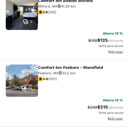
Comfort Inn Boston Milford
Comfort Inn Boston Milford
Milford
,
MA
41.29 km
calificación de 3.83 estrellas. Bueno. 335 reseñas
3.8
(
335
)
5
Ahorra 10 %
$125
Precio tachado:
Precio con desc
$139
USD
/noche
Tarifa para socios
Ver detalles d
$140
total
Comfort Inn Foxboro - Mansfield
Comfort Inn Foxboro - Mansfield
Foxboro
,
MA
33.2 km
calificación de 3.99 estrellas. Bueno. 1011 reseñas
4.0
(
1011
)
38
Ahorra 10 %
$215
Precio tachado:
Precio con desc
$239
USD
/noche
Tarifa para socios
Ver detalles de
$240
total