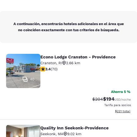
A continuación, encontrarás hoteles adicionales en el área que
no coinciden exactamente con tus criterios de búsqueda.
Econo Lodge Cranston - Providence
Econo Lodge Cranston - Providence
Cranston
,
RI
2.66 km
calificación de 3.39 estrellas. Bueno. 70 reseñas
3.4
(
70
)
40
Ahorra 5 %
$194
Precio tachado:
Precio con desc
$204
USD
/noche
Tarifa para socios
Ver detalles d
$221
total
Quality Inn Seekonk-Providence
Quality Inn Seekonk-Providence
Seekonk
,
MA
9.02 km