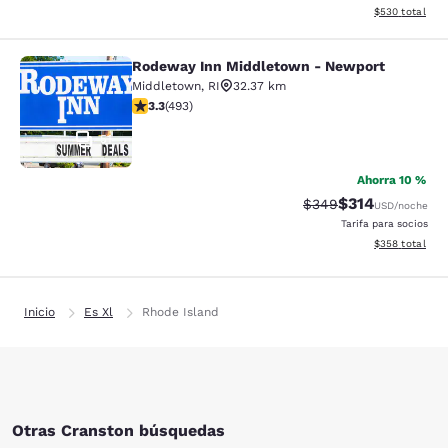
Ver detalles de
$530
total
Rodeway Inn Middletown - Newport
Rodeway Inn Middletown - Newpor
Middletown
,
RI
32.37 km
calificación de 3.26 estrellas. Bueno. 493 reseñas
3.3
(
493
)
51
Ahorra 10 %
$314
Precio tachado:
Precio con desc
$349
USD
/noche
Tarifa para socios
Ver detalles de
$358
total
Inicio
Es Xl
Rhode Island
Otras Cranston búsquedas