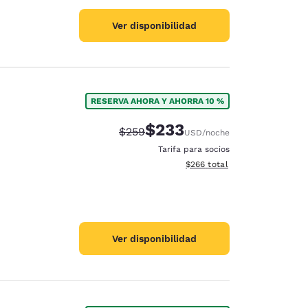
Ver disponibilidad
RESERVA AHORA Y AHORRA 10 %
$233
Precio tachado:
Precio con descuento:
$259
USD
/noche
Tarifa para socios
Ver detalles del total estimad
$266
total
Ver disponibilidad