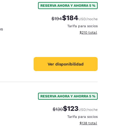
RESERVA AHORA Y AHORRA 5 %
$184
Precio tachado:
Precio con descuento:
$194
USD
/noche
Tarifa para socios
os
Ver detalles del total estima
$210
total
Ver disponibilidad
RESERVA AHORA Y AHORRA 5 %
$123
Precio tachado:
Precio con descuento:
$130
USD
/noche
d
Tarifa para socios
Ver detalles del total estima
$138
total