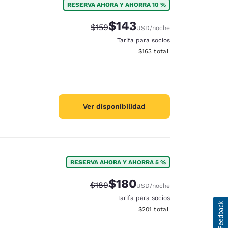
RESERVA AHORA Y AHORRA 10 %
$143
Precio tachado:
Precio con descuento:
$159
USD
/noche
Tarifa para socios
Ver detalles del total estima
$163
total
Ver disponibilidad
RESERVA AHORA Y AHORRA 5 %
$180
Precio tachado:
Precio con descuento:
$189
USD
/noche
Tarifa para socios
Ver detalles del total estima
$201
total