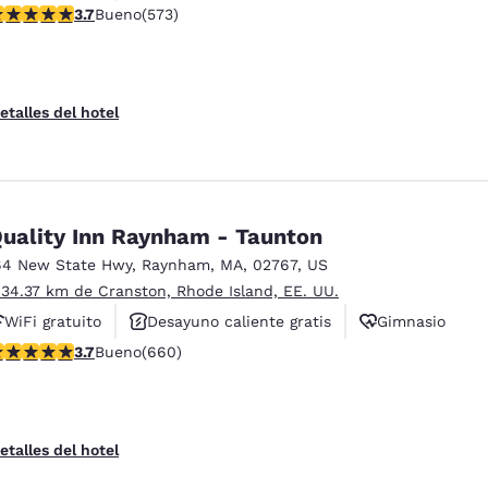
alificación de 3.68 estrellas. Bueno. 573 reseñas
3.7
Bueno
(573)
Desayuno caliente gratis
etalles del hotel
uality Inn Raynham - Taunton
64 New State Hwy
,
Raynham
,
MA
,
02767
,
US
 34.37 km de Cranston, Rhode Island, EE. UU.
WiFi gratuito
Desayuno caliente gratis
Gimnasio
alificación de 3.66 estrellas. Bueno. 660 reseñas
3.7
Bueno
(660)
etalles del hotel