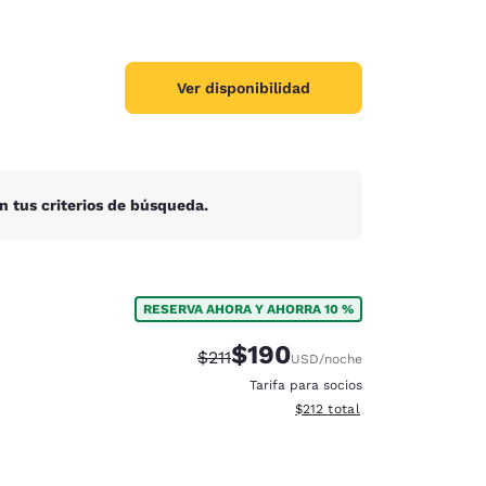
Ver disponibilidad
n tus criterios de búsqueda.
RESERVA AHORA Y AHORRA 10 %
$190
Precio tachado:
Precio con descuento:
$211
USD
/noche
Tarifa para socios
Ver detalles del total estima
$212
total