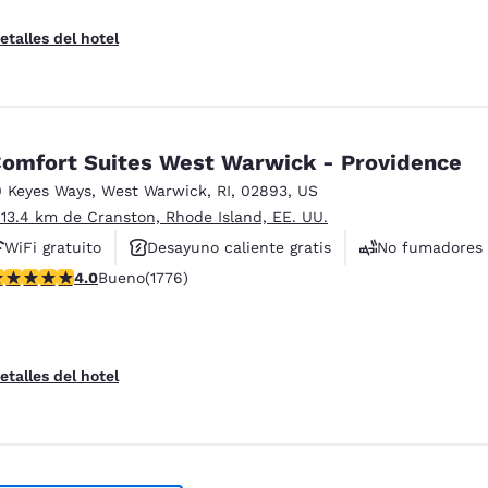
etalles del hotel
omfort Suites West Warwick - Providence
0 Keyes Ways
,
West Warwick
,
RI
,
02893
,
US
 13.4 km de Cranston, Rhode Island, EE. UU.
WiFi gratuito
Desayuno caliente gratis
No fumadores
alificación de 3.97 estrellas. Bueno. 1776 reseñas
4.0
Bueno
(1776)
etalles del hotel