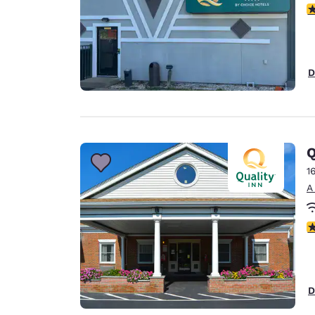
c
D
Q
1
A
c
D