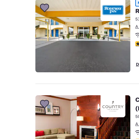
R
5
A
c
D
C
(
5
A