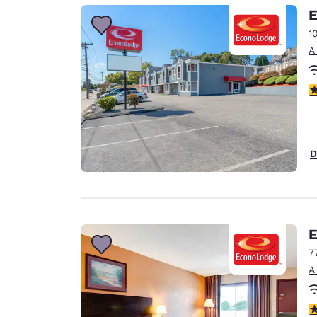
Canada
E
Français
1
Europa
A
Deutschla
Deutsch
c
Spain
English
D
Ireland
English
United Ki
English
E
Asia-Pacífico
7
A
Australia
English
c