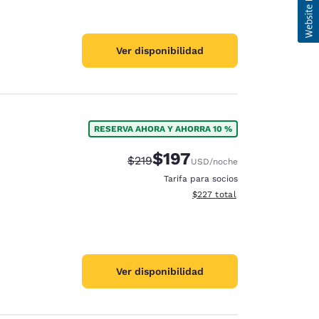
Ver disponibilidad
RESERVA AHORA Y AHORRA 10 %
$197
Precio tachado:
Precio con descuento:
$219
USD
/noche
Tarifa para socios
Ver detalles del total estimad
$227
total
Ver disponibilidad