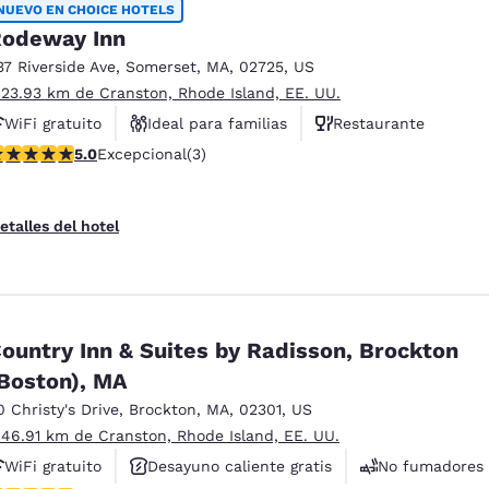
NUEVO EN CHOICE HOTELS
odeway Inn
37 Riverside Ave
,
Somerset
,
MA
,
02725
,
US
 23.93 km de Cranston, Rhode Island, EE. UU.
WiFi gratuito
Ideal para familias
Restaurante
alificación de 5 estrellas. Excepcional. 3 reseñas
5.0
Excepcional
(3)
etalles del hotel
ountry Inn & Suites by Radisson, Brockton
Boston), MA
0 Christy's Drive
,
Brockton
,
MA
,
02301
,
US
 46.91 km de Cranston, Rhode Island, EE. UU.
WiFi gratuito
Desayuno caliente gratis
No fumadores