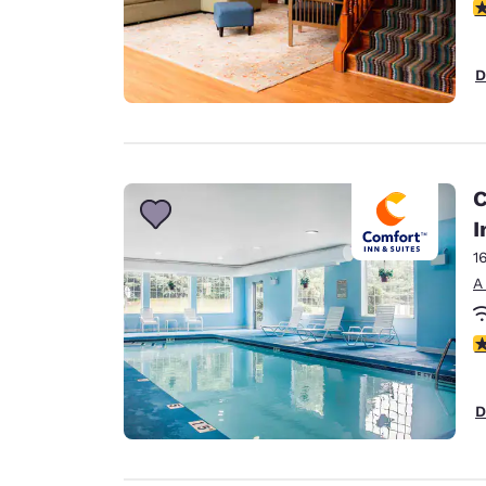
c
D
C
I
1
A
c
D