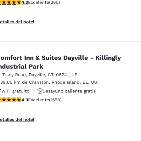
alificación de 4.29 estrellas. Excelente. 265 reseñas
4.3
Excelente
(265)
etalles del hotel
omfort Inn & Suites Dayville - Killingly
ndustrial Park
6 Tracy Road
,
Dayville
,
CT
,
06241
,
US
 39.05 km de Cranston, Rhode Island, EE. UU.
WiFi gratuito
Desayuno caliente gratis
alificación de 4.27 estrellas. Excelente. 1558 reseñas
4.3
Excelente
(1558)
Se aceptan mascotas
etalles del hotel