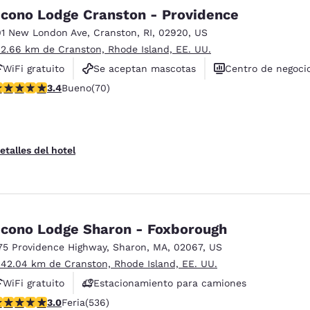
México
Mexico
cono Lodge Cranston - Providence
Español
English
01 New London Ave
,
Cranston
,
RI
,
02920
,
US
 2.66 km de Cranston, Rhode Island, EE. UU.
nd
Germany
España
WiFi gratuito
Se aceptan mascotas
Centro de negoci
English
Español
alificación de 3.39 estrellas. Bueno. 70 reseñas
3.4
Bueno
(70)
France
France
Français
English
etalles del hotel
Italia
Italy
Italiano
English
ngdom
cono Lodge Sharon - Foxborough
75 Providence Highway
,
Sharon
,
MA
,
02067
,
US
 42.04 km de Cranston, Rhode Island, EE. UU.
India
New Zealan
English
English
WiFi gratuito
Estacionamiento para camiones
alificación de 3.01 estrellas. Feria. 536 reseñas
3.0
Feria
(536)