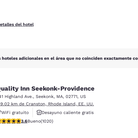
etalles del hotel
 hoteles adicionales en el área que no coinciden exactamente co
uality Inn Seekonk-Providence
41 Highland Ave.
,
Seekonk
,
MA
,
02771
,
US
 9.02 km de Cranston, Rhode Island, EE. UU.
WiFi gratuito
Desayuno caliente gratis
alificación de 3.56 estrellas. Bueno. 1020 reseñas
3.6
Bueno
(1020)
Se aceptan mascotas