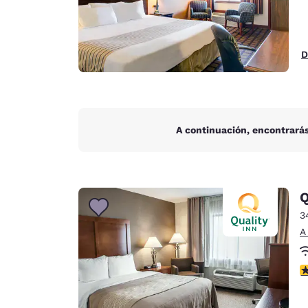
D
A continuación, encontrarás
Q
3
A
c