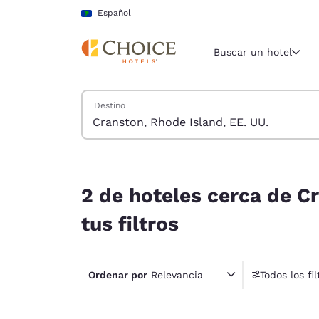
Carga completa
Pasar A Contenido Principal
Español
Buscar un hotel
Buscar hoteles
Destino
Región y ubicac
América La
Español
2 de hoteles cerca de Cranston, Rhode Island, EE
Selecciona t
2 de hoteles cerca de C
América
tus filtros
United Sta
English
Ordenar por
Relevancia
Todos los fil
América L
1 fil
Português