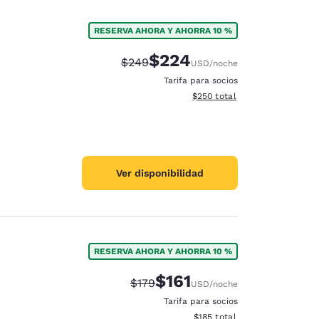
RESERVA AHORA Y AHORRA 10 %
$224
Precio tachado:
Precio con descuento:
$249
USD
/noche
Tarifa para socios
Ver detalles del total estimad
$250
total
Ver disponibilidad
RESERVA AHORA Y AHORRA 10 %
$161
Precio tachado:
Precio con descuento:
$179
USD
/noche
Tarifa para socios
Ver detalles del total estima
$185
total