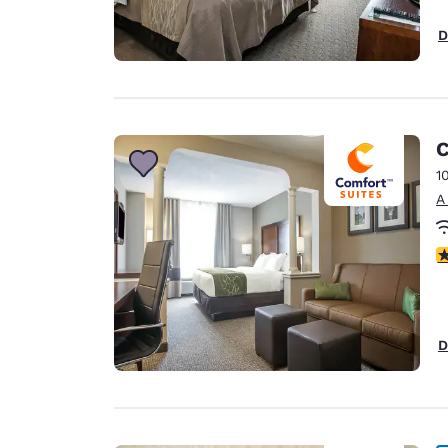
D
C
1
A
c
D