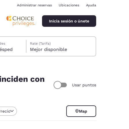
Administrar reservas
Ubicaciones
Ayuda
Inicia sesión o únete
des
Rate (Tarifa)
ión, 1 huésped
Mejor disponible
oinciden con
Usar puntos
ina
Precio
Map