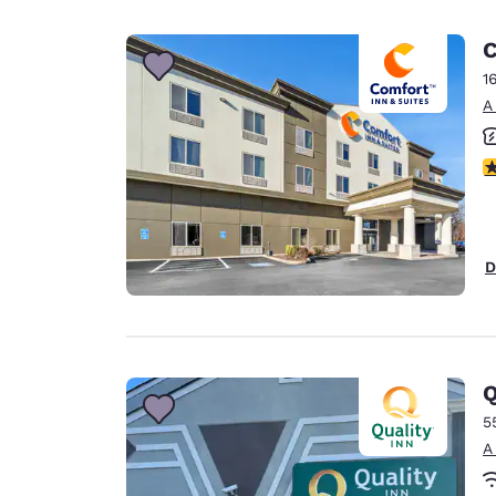
C
1
A
c
D
Q
5
A