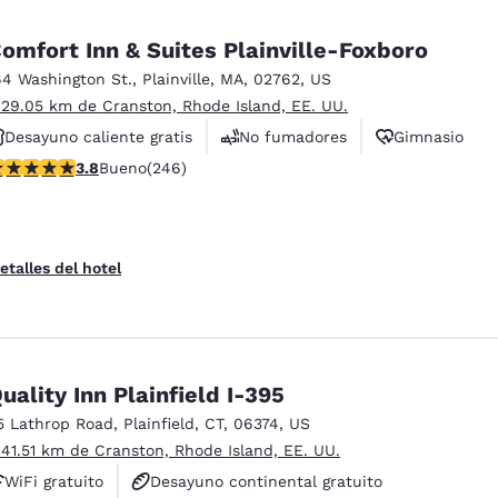
omfort Inn & Suites Plainville-Foxboro
64 Washington St.
,
Plainville
,
MA
,
02762
,
US
 29.05 km de Cranston, Rhode Island, EE. UU.
Desayuno caliente gratis
No fumadores
Gimnasio
alificación de 3.8 estrellas. Bueno. 246 reseñas
3.8
Bueno
(246)
etalles del hotel
uality Inn Plainfield I-395
5 Lathrop Road
,
Plainfield
,
CT
,
06374
,
US
 41.51 km de Cranston, Rhode Island, EE. UU.
WiFi gratuito
Desayuno continental gratuito