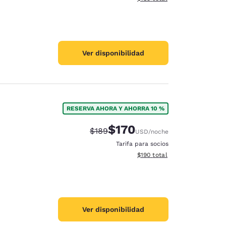
Ver disponibilidad
RESERVA AHORA Y AHORRA 10 %
$170
Precio tachado:
Precio con descuento:
$189
USD
/noche
Tarifa para socios
Ver detalles del total estima
$190
total
Ver disponibilidad