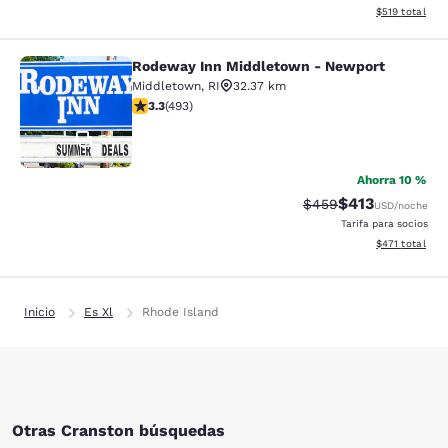
Ver detalles d
$519
total
Rodeway Inn Middletown - Newport
Rodeway Inn Middletown - Newpor
Middletown
,
RI
32.37 km
calificación de 3.26 estrellas. Bueno. 493 reseñas
3.3
(
493
)
51
Ahorra 10 %
$413
Precio tachado:
Precio con desc
$459
USD
/noche
Tarifa para socios
Ver detalles d
$471
total
Inicio
Es Xl
Rhode Island
Otras Cranston búsquedas