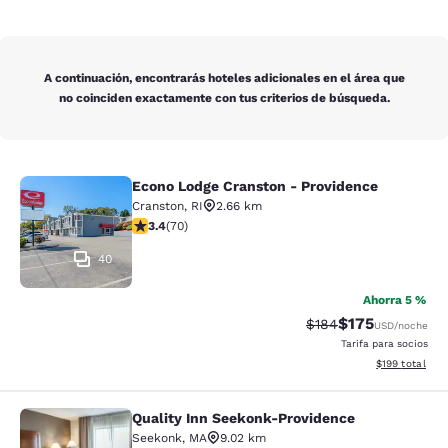
A continuación, encontrarás hoteles adicionales en el área que
no coinciden exactamente con tus criterios de búsqueda.
Econo Lodge Cranston - Providence
Econo Lodge Cranston - Providence
Cranston
,
RI
2.66 km
calificación de 3.39 estrellas. Bueno. 70 reseñas
3.4
(
70
)
40
Ahorra 5 %
$175
Precio tachado:
Precio con desc
$184
USD
/noche
Tarifa para socios
Ver detalles d
$199
total
Quality Inn Seekonk-Providence
Quality Inn Seekonk-Providence
Seekonk
,
MA
9.02 km