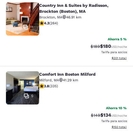
Country Inn & Suites by Radisson,
Country Inn & Suites by Radisson, B
Brockton (Boston), MA
Brockton
,
MA
46.91 km
calificación de 4.28 estrellas. Excelente. 264 reseñas
4.3
(
264
)
11
Ahorra 5 %
$180
Precio tachado:
Precio con desc
$189
USD
/noche
Tarifa para socios
Ver detalles d
$201
total
Comfort Inn Boston Milford
Comfort Inn Boston Milford
Milford
,
MA
41.29 km
calificación de 3.83 estrellas. Bueno. 335 reseñas
3.8
(
335
)
5
Ahorra 10 %
$134
Precio tachado:
Precio con desc
$149
USD
/noche
Tarifa para socios
Ver detalles d
$150
total