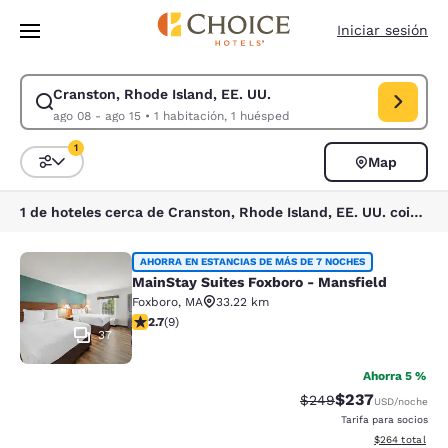
Carga completa
Pasar A Contenido Principal
Iniciar sesión
Cranston, Rhode Island, EE. UU.
Modificar la búsqueda de Cranston, Rhode Island, EE. UU.. Fecha de ch
ago 08 - ago 15
•
1 habitación, 1 huésped
1
Map
Ordenar y filtrar
1 filtro seleccionado actualmente
1 de hoteles cerca de Cranston, Rhode Island, EE. UU. coinciden con tus filtros
MainStay Suites Foxboro - Mansfiel
AHORRA EN ESTANCIAS DE MÁS DE 7 NOCHES
MainStay Suites Foxboro - Mansfield
Foxboro
,
MA
33.22 km
calificación de 2.67 estrellas. Feria. 9 reseñas
2.7
(
9
)
37
Ahorra 5 %
$237
Precio tachado:
Precio con desc
$249
USD
/noche
Tarifa para socios
Ver detalles de
$264
total