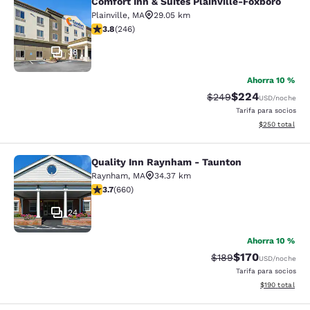
Comfort Inn & Suites Plainville-Foxboro
Comfort Inn & Suites Plainville-Fox
Plainville
,
MA
29.05 km
calificación de 3.8 estrellas. Bueno. 246 reseñas
3.8
(
246
)
38
Ahorra 10 %
$224
Precio tachado:
Precio con desc
$249
USD
/noche
Tarifa para socios
Ver detalles de
$250
total
Quality Inn Raynham - Taunton
Quality Inn Raynham - Taunton
Raynham
,
MA
34.37 km
calificación de 3.66 estrellas. Bueno. 660 reseñas
3.7
(
660
)
24
Ahorra 10 %
$170
Precio tachado:
Precio con desc
$189
USD
/noche
Tarifa para socios
Ver detalles d
$190
total