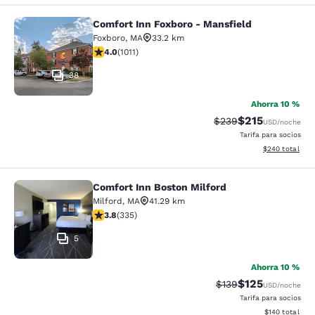
Comfort Inn Foxboro - Mansfield
Comfort Inn Foxboro - Mansfield
Foxboro
,
MA
33.2 km
calificación de 3.99 estrellas. Bueno. 1011 reseñas
4.0
(
1011
)
38
Ahorra 10 %
$215
Precio tachado:
Precio con desc
$239
USD
/noche
Tarifa para socios
Ver detalles de
$240
total
Comfort Inn Boston Milford
Comfort Inn Boston Milford
Milford
,
MA
41.29 km
calificación de 3.83 estrellas. Bueno. 335 reseñas
3.8
(
335
)
5
Ahorra 10 %
$125
Precio tachado:
Precio con desc
$139
USD
/noche
Tarifa para socios
Ver detalles d
$140
total