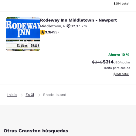
Ver detalles de
$254
total
Rodeway Inn Middletown - Newport
Rodeway Inn Middletown - Newpor
Middletown
,
RI
32.37 km
calificación de 3.26 estrellas. Bueno. 493 reseñas
3.3
(
493
)
51
Ahorra 10 %
$314
Precio tachado:
Precio con desc
$349
USD
/noche
Tarifa para socios
Ver detalles de
$358
total
Inicio
Es Xl
Rhode Island
Otras Cranston búsquedas