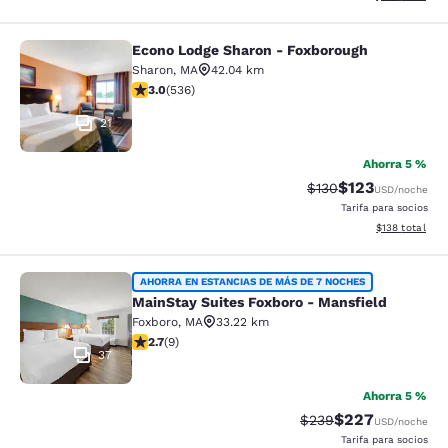
Econo Lodge Sharon - Foxborough
Econo Lodge Sharon - Foxborough
Sharon
,
MA
42.04 km
calificación de 3.01 estrellas. Feria. 536 reseñas
3.0
(
536
)
21
Ahorra 5 %
$123
Precio tachado:
Precio con desc
$130
USD
/noche
Tarifa para socios
Ver detalles d
$138
total
MainStay Suites Foxboro - Mansfiel
AHORRA EN ESTANCIAS DE MÁS DE 7 NOCHES
MainStay Suites Foxboro - Mansfield
Foxboro
,
MA
33.22 km
calificación de 2.67 estrellas. Feria. 9 reseñas
2.7
(
9
)
37
Ahorra 5 %
$227
Precio tachado:
Precio con desc
$239
USD
/noche
Tarifa para socios