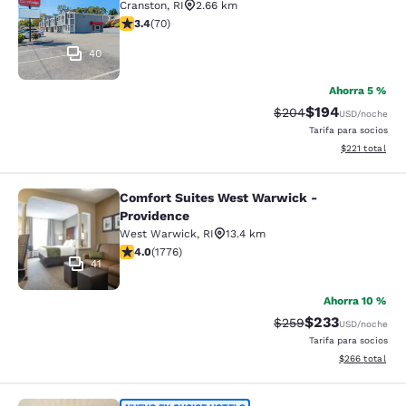
Cranston
,
RI
2.66 km
calificación de 3.39 estrellas. Bueno. 70 reseñas
3.4
(
70
)
40
Ahorra 5 %
$194
Precio tachado:
Precio con desc
$204
USD
/noche
Tarifa para socios
Ver detalles d
$221
total
Comfort Suites West Warwick -
Comfort Suites West Warwick - Pro
Providence
West Warwick
,
RI
13.4 km
calificación de 3.97 estrellas. Bueno. 1776 reseñas
4.0
(
1776
)
41
Ahorra 10 %
$233
Precio tachado:
Precio con desc
$259
USD
/noche
Tarifa para socios
Ver detalles de
$266
total