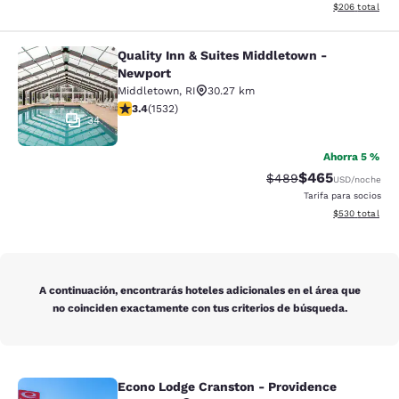
Ver detalles de
$206
total
Quality Inn & Suites Middletown -
Quality Inn & Suites Middletown - 
Newport
Middletown
,
RI
30.27 km
calificación de 3.37 estrellas. Bueno. 1532 reseñas
3.4
(
1532
)
34
Ahorra 5 %
$465
Precio tachado:
Precio con desc
$489
USD
/noche
Tarifa para socios
Ver detalles de
$530
total
A continuación, encontrarás hoteles adicionales en el área que
no coinciden exactamente con tus criterios de búsqueda.
Econo Lodge Cranston - Providence
Econo Lodge Cranston - Providence