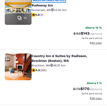
Rodeway Inn
NUEVO EN CHOICE HOTELS
Rodeway Inn
Somerset
,
MA
23.93 km
calificación de 5 estrellas. Excepcional. 3 reseñas
5.0
(
3
)
35
Ahorra 10 %
$143
Precio tachado:
Precio con desc
$159
USD
/noche
Tarifa para socios
Ver detalles d
$163
total
Country Inn & Suites by Radisson,
Country Inn & Suites by Radisson, B
Brockton (Boston), MA
Brockton
,
MA
46.91 km
calificación de 4.29 estrellas. Excelente. 265 reseñas
4.3
(
265
)
11
Ahorra 5 %
$170
Precio tachado:
Precio con desc
$179
USD
/noche
Tarifa para socios
Ver detalles d
$190
total