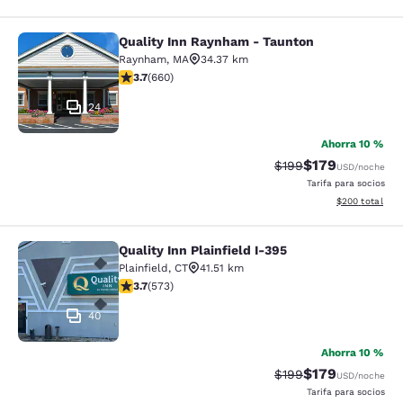
Quality Inn Raynham - Taunton
Quality Inn Raynham - Taunton
Raynham
,
MA
34.37 km
calificación de 3.66 estrellas. Bueno. 660 reseñas
3.7
(
660
)
24
Ahorra 10 %
$179
Precio tachado:
Precio con desc
$199
USD
/noche
Tarifa para socios
Ver detalles de
$200
total
Quality Inn Plainfield I-395
Quality Inn Plainfield I-395
Plainfield
,
CT
41.51 km
calificación de 3.68 estrellas. Bueno. 573 reseñas
3.7
(
573
)
40
Ahorra 10 %
$179
Precio tachado:
Precio con desc
$199
USD
/noche
Tarifa para socios