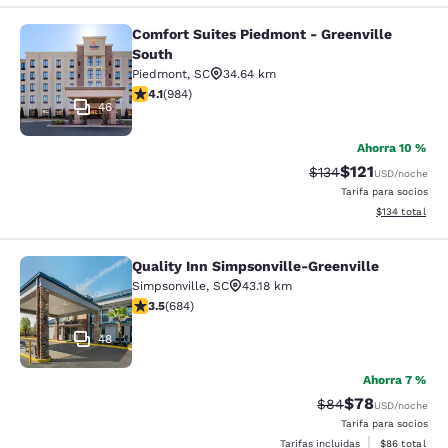
Comfort Suites Piedmont - Greenville
Comfort Suites Piedmont - Greenvil
South
Piedmont
,
SC
34.64 km
calificación de 4.07 estrellas. Muy bueno. 984 reseñas
4.1
(
984
)
46
Ahorra 10 %
$121
Precio tachado:
Precio con des
$134
USD
/noche
Tarifa para socios
Ver detalles d
$134
total
Quality Inn Simpsonville-Greenville
Quality Inn Simpsonville-Greenville
Simpsonville
,
SC
43.18 km
calificación de 3.52 estrellas. Bueno. 684 reseñas
3.5
(
684
)
48
Ahorra 7 %
$78
Precio tachado:
Precio con des
$84
USD
/noche
Tarifa para socios
Ver detalles d
Tarifas incluidas
$86
total