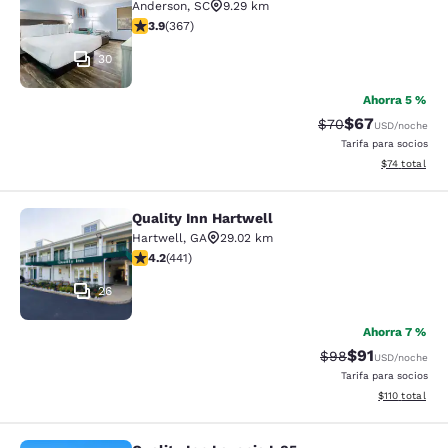
Anderson
,
SC
9.29 km
calificación de 3.85 estrellas. Bueno. 367 reseñas
3.9
(
367
)
30
Ahorra 5 %
$67
Precio tachado:
Precio con des
$70
USD
/noche
Tarifa para socios
Ver detalles 
$74
total
Quality Inn Hartwell
Quality Inn Hartwell
Hartwell
,
GA
29.02 km
calificación de 4.2 estrellas. Excelente. 441 reseñas
4.2
(
441
)
26
Ahorra 7 %
$91
Precio tachado:
Precio con de
$98
USD
/noche
Tarifa para socios
Ver detalles d
$110
total