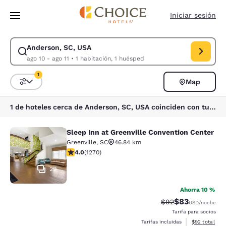
Carga completa
Pasar A Contenido Principal
Iniciar sesión
Anderson, SC, USA
Modificar la búsqueda de Anderson, SC, USA. Fecha de check-in ago 10,
ago 10 - ago 11
•
1 habitación, 1 huésped
1
Map
Ordenar y filtrar
1 filtro seleccionado actualmente
1 de hoteles cerca de Anderson, SC, USA coinciden con tus filtros
Sleep Inn at Greenville Convention Center
Sleep Inn at Greenville Convention 
Greenville
,
SC
46.84 km
calificación de 3.95 estrellas. Bueno. 1270 reseñas
4.0
(
1270
)
29
Ahorra 10 %
$83
Precio tachado:
Precio con des
$92
USD
/noche
Tarifa para socios
Ver detalles d
Tarifas incluidas
$92
total