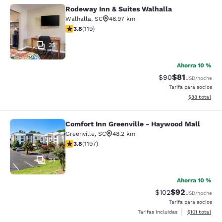
Rodeway Inn & Suites Walhalla
Rodeway Inn & Suites Walhalla
Walhalla
,
SC
46.97 km
calificación de 3.82 estrellas. Bueno. 119 reseñas
3.8
(
119
)
35
Ahorra 10 %
$81
Precio tachado:
Precio con de
$90
USD
/noche
Tarifa para socios
Ver detalles d
$88
total
Comfort Inn Greenville - Haywood Mall
Comfort Inn Greenville - Haywood M
Greenville
,
SC
48.2 km
calificación de 3.83 estrellas. Bueno. 1197 reseñas
3.8
(
1197
)
34
Ahorra 10 %
$92
Precio tachado:
Precio con des
$102
USD
/noche
Tarifa para socios
Ver detalles d
Tarifas incluidas
$101
total