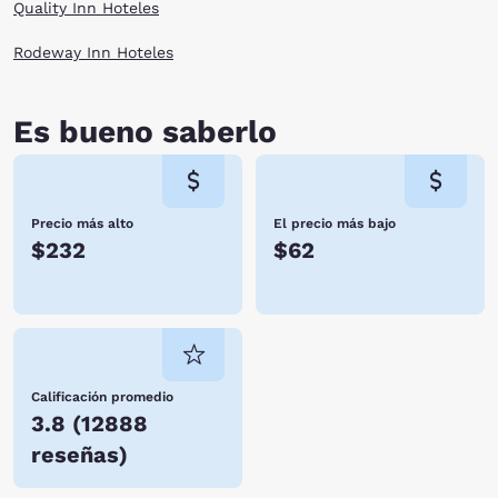
want to be. When you stay at Choice Hotels, you enjoy affordable rates,
Quality Inn Hoteles
many amenities, and friendly service. We look forward to hosting you
soon! Reserve your room today!
Rodeway Inn Hoteles
Es bueno saberlo
Precio más alto
El precio más bajo
$232
$62
Calificación promedio
3.8
(
12888
reseñas
)