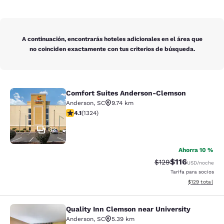
A continuación, encontrarás hoteles adicionales en el área que
no coinciden exactamente con tus criterios de búsqueda.
Comfort Suites Anderson-Clemson
Comfort Suites Anderson-Clemson
Anderson
,
SC
9.74 km
calificación de 4.14 estrellas. Muy bueno. 1324 reseña
4.1
(
1324
)
33
Ahorra 10 %
$116
Precio tachado:
Precio con des
$129
USD
/noche
Tarifa para socios
Ver detalles d
$129
total
Quality Inn Clemson near University
Quality Inn Clemson near University
Anderson
,
SC
5.39 km