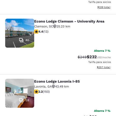
Tarifa para socios
Ver detalles d
$139
total
Econo Lodge Clemson - University Area
Econo Lodge Clemson - University A
Clemson
,
SC
25.23 km
calificación de 4.38 estrellas. Excelente. 13 reseñas
4.4
(
13
)
40
Ahorra 7 %
$232
Precio tachado:
Precio con desc
$249
USD
/noche
Tarifa para socios
Ver detalles de
$257
total
Econo Lodge Lavonia I-85
Econo Lodge Lavonia I-85
Lavonia
,
GA
43.49 km
calificación de 2.21 estrellas. Feria. 150 reseñas
2.2
(
150
)
28
Ahorra 7 %