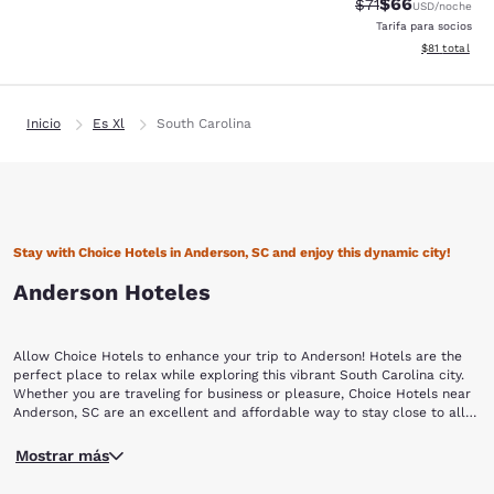
$66
Precio tachado:
Precio con des
$71
USD
/noche
Tarifa para socios
Ver detalles 
$81
total
Inicio
Es Xl
South Carolina
Stay with Choice Hotels in Anderson, SC and enjoy this dynamic city!
Anderson Hoteles
Allow Choice Hotels to enhance your trip to Anderson! Hotels are the
perfect place to relax while exploring this vibrant South Carolina city.
Whether you are traveling for business or pleasure, Choice Hotels near
Anderson, SC are an excellent and affordable way to stay close to all
the action.
This area was first inhabited by the Cherokee Native Americans, who
Mostrar más
ceded the land to South Carolina in a treaty negotiated by Andrew
Pickens in 1777. Pickens had surveyed the land with his good friend