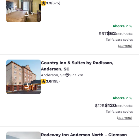
calificación de 3.34 estrellas. Bueno. 675 reseñas
3.3
(
675
)
31
Ahorra 7 %
$62
Precio tachado:
Precio con des
$67
USD
/noche
Tarifa para socios
Ver detalles d
$69
total
Country Inn & Suites by Radisson,
Country Inn & Suites by Radisson, A
Anderson, SC
Anderson
,
SC
9.77 km
calificación de 3.58 estrellas. Bueno. 195 reseñas
3.6
(
195
)
18
Ahorra 7 %
$120
Precio tachado:
Precio con desc
$129
USD
/noche
Tarifa para socios
Ver detalles d
$133
total
Rodeway Inn Anderson North - Clemson
Rodeway Inn Anderson North - Cle