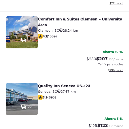
Ver detalles d
$77
total
Comfort Inn & Suites Clemson - University
Comfort Inn & Suites Clemson - Univ
Area
Clemson
,
SC
26.24 km
calificación de 4.12 estrellas. Muy bueno. 1669 reseña
4.1
(
1669
)
35
Ahorra 10 %
$207
Precio tachado:
Precio con desc
$230
USD
/noche
Tarifa para socios
Ver detalles de
$230
total
Quality Inn Seneca US-123
Quality Inn Seneca US-123
Seneca
,
SC
37.67 km
calificación de 3.85 estrellas. Bueno. 695 reseñas
3.9
(
695
)
33
Ahorra 5 %
$123
Precio tachado:
Precio con desc
$129
USD
/noche