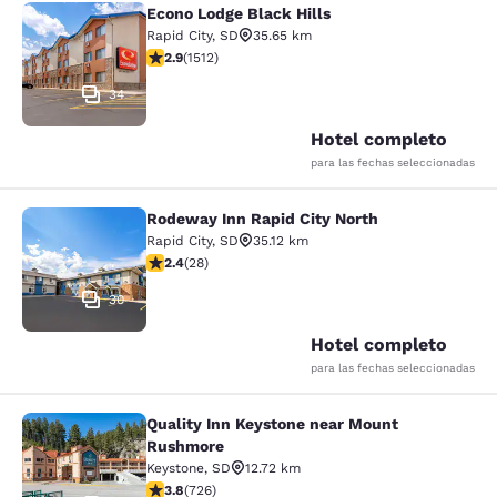
Econo Lodge Black Hills
Econo Lodge Black Hills
Rapid City
,
SD
35.65 km
calificación de 2.92 estrellas. Feria. 1512 reseñas
2.9
(
1512
)
34
Hotel completo
para las fechas seleccionadas
Rodeway Inn Rapid City North
Rodeway Inn Rapid City North
Rapid City
,
SD
35.12 km
calificación de 2.43 estrellas. Feria. 28 reseñas
2.4
(
28
)
30
Hotel completo
para las fechas seleccionadas
Quality Inn Keystone near Mount
Quality Inn Keystone near Mount R
Rushmore
Keystone
,
SD
12.72 km
calificación de 3.75 estrellas. Bueno. 726 reseñas
3.8
(
726
)