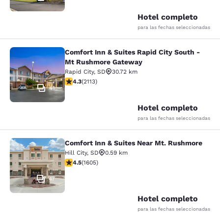
Hotel completo
para las fechas seleccionadas
Comfort Inn & Suites Rapid City South -
Comfort Inn & Suites Rapid City S
Mt Rushmore Gateway
Rapid City
,
SD
30.72 km
calificación de 4.34 estrellas. Excelente. 2113 reseñas
4.3
(
2113
)
41
Hotel completo
para las fechas seleccionadas
Comfort Inn & Suites Near Mt. Rushmore
Comfort Inn & Suites Near Mt. Rus
Hill City
,
SD
0.59 km
calificación de 4.54 estrellas. Excelente. 1605 reseñas
4.5
(
1605
)
47
Hotel completo
para las fechas seleccionadas