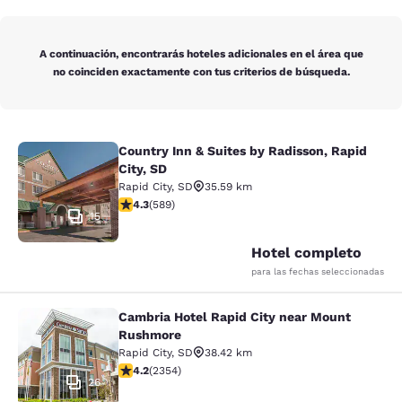
A continuación, encontrarás hoteles adicionales en el área que
no coinciden exactamente con tus criterios de búsqueda.
Country Inn & Suites by Radisson, Rapid
Country Inn & Suites by Radisson, Ra
City, SD
Rapid City
,
SD
35.59 km
calificación de 4.33 estrellas. Excelente. 589 reseñas
4.3
(
589
)
15
Hotel completo
para las fechas seleccionadas
Cambria Hotel Rapid City near Mount
Cambria Hotel Rapid City near Mou
Rushmore
Rapid City
,
SD
38.42 km
calificación de 4.19 estrellas. Muy bueno. 2354 reseña
4.2
(
2354
)
26