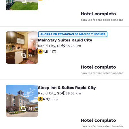
61
Hotel completo
para las fechas seleccionadas
MainStay Suites Rapid City
AHORRA EN ESTANCIAS DE MÁS DE 7 NOCHES
MainStay Suites Rapid City
Rapid City
,
SD
38.23 km
calificación de 4.12 estrellas. Muy bueno. 1417 reseñas
4.1
(
1417
)
29
Hotel completo
para las fechas seleccionadas
Sleep Inn & Suites Rapid City
Sleep Inn & Suites Rapid City
Rapid City
,
SD
38.62 km
calificación de 4.33 estrellas. Excelente. 1988 reseñas
4.3
(
1988
)
46
Hotel completo
para las fechas seleccionadas