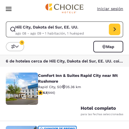
Carga completa
Pasar A Contenido Principal
Iniciar sesión
Hill City, Dakota del Sur, EE. UU.
Modificar la búsqueda de Hill City, Dakota del Sur, EE. UU.. Fecha de 
ago 08 - ago 09
•
1 habitación, 1 huésped
1
Map
Ordenar y filtrar
1 filtro seleccionado actualmente
6 de hoteles cerca de Hill City, Dakota del Sur, EE. UU. coinciden con tus filtros
Comfort Inn & Suites Rapid City near Mt
Comfort Inn & Suites Rapid City ne
Rushmore
Rapid City
,
SD
35.36 km
calificación de 4.14 estrellas. Muy bueno. 444 reseñas
4.1
(
444
)
63
Hotel completo
para las fechas seleccionadas
GANADOR DE PREMIO