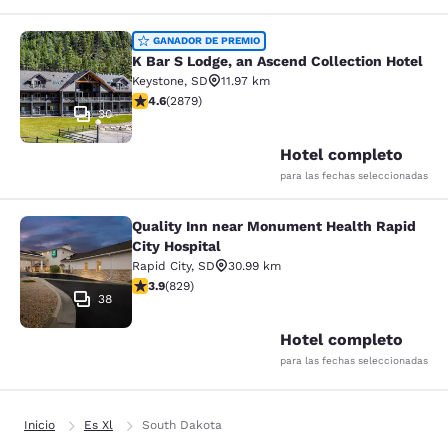
K Bar S Lodge, an Ascend Collection
GANADOR DE PREMIO
K Bar S Lodge, an Ascend Collection Hotel
Keystone
,
SD
11.97 km
calificación de 4.64 estrellas. Excepcional. 2879 rese
4.6
(
2879
)
30
Hotel completo
para las fechas seleccionadas
Quality Inn near Monument Health Rapid
Quality Inn near Monument Health R
City Hospital
Rapid City
,
SD
30.99 km
calificación de 3.92 estrellas. Bueno. 829 reseñas
3.9
(
829
)
38
Hotel completo
para las fechas seleccionadas
Inicio
Es Xl
South Dakota