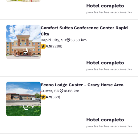
Hotel completo
para las fechas seleccionadas
Comfort Suites Conference Center Rapid
Comfort Suites Conference Center R
City
Rapid City
,
SD
38.53 km
calificación de 4.55 estrellas. Excelente. 2286 reseña
4.5
(
2286
)
34
Hotel completo
para las fechas seleccionadas
Econo Lodge Custer - Crazy Horse Area
Econo Lodge Custer - Crazy Horse A
Custer
,
SD
18.68 km
calificación de 4.24 estrellas. Excelente. 568 reseñas
4.2
(
568
)
31
Hotel completo
para las fechas seleccionadas