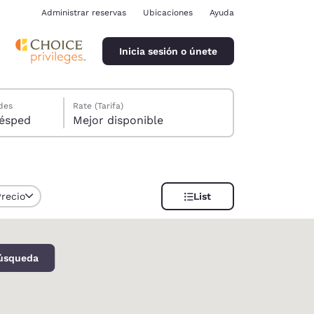
Administrar reservas
Ubicaciones
Ayuda
Inicia sesión o únete
des
Rate (Tarifa)
ión, 1 huésped
Mejor disponible
Precio
List
ina
búsqueda