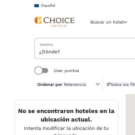
Carga completa
Pasar A Contenido Principal
Español
Buscar un hotel
Buscar hoteles
Destino
Región y ubicac
América La
Español
Usar puntos
Selecciona t
Ordenar por
Relevancia
Todos los fil
América
0
United Sta
English
No se encontraron hoteles en la
América L
ubicación actual.
Português
Intenta modificar la ubicación de tu