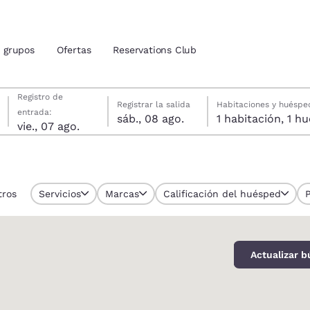
grupos
Ofertas
Reservations Club
viernes, 7 de agosto
sábado, 8 de agosto
sábado, 8 de agosto fecha de check-out seleccionada
viernes, 7 de agosto fecha de check-in seleccionada
Registro de
Registrar la salida
Habitaciones y huéspe
entrada:
sáb., 08 ago.
1 habitac
ión actuales
vie., 07 ago.
tina
u idioma preferido
tros
Servicios
Marcas
Calificación del huésped
tes
Estados Unidos
América Lat
Español
Español
Actualizar 
atina
Latin America
Canada
English
English