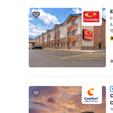
E
6
A
ca
D
C
C
7