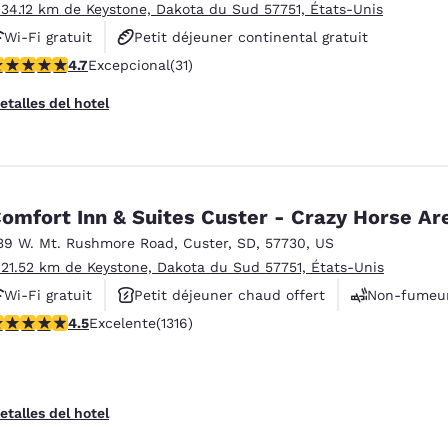
 34.12 km de Keystone, Dakota du Sud 57751, États-Unis
Wi-Fi gratuit
Petit déjeuner continental gratuit
alificación de 4.74 estrellas. Excepcional. 31 reseñas
4.7
Excepcional
(31)
Petit déjeuner chaud offert
etalles del hotel
omfort Inn & Suites Custer - Crazy Horse Ar
39 W. Mt. Rushmore Road
,
Custer
,
SD
,
57730
,
US
 21.52 km de Keystone, Dakota du Sud 57751, États-Unis
Wi-Fi gratuit
Petit déjeuner chaud offert
Non-fumeu
alificación de 4.49 estrellas. Excelente. 1316 reseñas
4.5
Excelente
(1316)
etalles del hotel