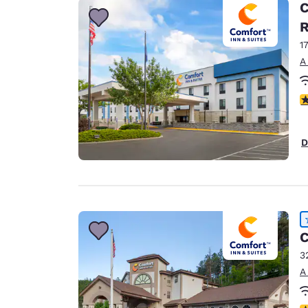
C
1
A
c
D
C
3
A