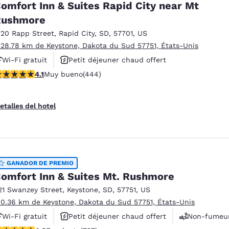
omfort Inn & Suites Rapid City near Mt
Rushmore
720 Rapp Street
,
Rapid City
,
SD
,
57701
,
US
 28.78 km de Keystone, Dakota du Sud 57751, États-Unis
Wi-Fi gratuit
Petit déjeuner chaud offert
alificación de 4.14 estrellas. Muy bueno. 444 reseñas
4.1
Muy bueno
(444)
Animaux acceptés
etalles del hotel
GANADOR DE PREMIO
omfort Inn & Suites Mt. Rushmore
21 Swanzey Street
,
Keystone
,
SD
,
57751
,
US
 0.36 km de Keystone, Dakota du Sud 57751, États-Unis
Wi-Fi gratuit
Petit déjeuner chaud offert
Non-fumeu