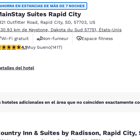
México
Mexico
AHORRA EN ESTANCIAS DE MÁS DE 7 NOCHES
Español
English
ainStay Suites Rapid City
321 Outfitter Road
,
Rapid City
,
SD
,
57703
,
US
 30.93 km de Keystone, Dakota du Sud 57751, États-Unis
nd
Germany
España
English
Español
Wi-Fi gratuit
Non-fumeur
Espace fitness
alificación de 4.12 estrellas. Muy bueno. 1417 reseñas
4.1
Muy bueno
(1417)
France
France
Français
English
etalles del hotel
Italia
Italy
Italiano
English
ngdom
 hoteles adicionales en el área que no coinciden exactamente co
India
New Zealan
English
English
ountry Inn & Suites by Radisson, Rapid City,