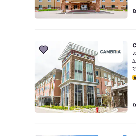
D
C
3
A
c
D