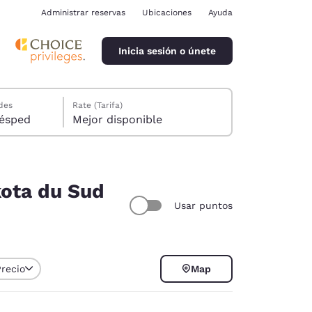
Administrar reservas
Ubicaciones
Ayuda
Inicia sesión o únete
des
Rate (Tarifa)
ión, 1 huésped
Mejor disponible
kota du Sud
Usar puntos
ina
Precio
Map