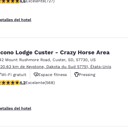
alificación de 4.56 estrellas. Excelente. 727 reseñas
4.6
Excelente
(727)
etalles del hotel
cono Lodge Custer - Crazy Horse Area
42 Mount Rushmore Road
,
Custer
,
SD
,
57730
,
US
 20.63 km de Keystone, Dakota du Sud 57751, États-Unis
Wi-Fi gratuit
Espace fitness
Pressing
alificación de 4.24 estrellas. Excelente. 568 reseñas
4.2
Excelente
(568)
etalles del hotel