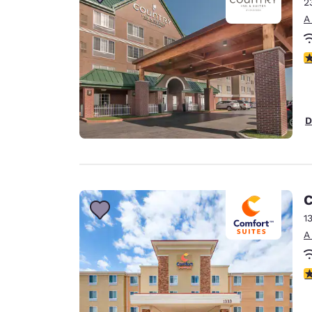
2
A
c
D
C
1
A
c