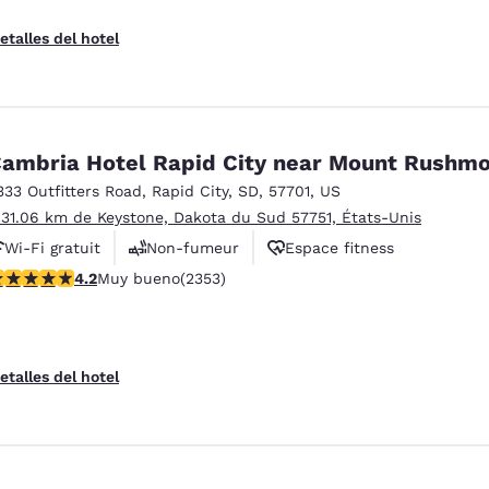
etalles del hotel
ambria Hotel Rapid City near Mount Rushm
333 Outfitters Road
,
Rapid City
,
SD
,
57701
,
US
 31.06 km de Keystone, Dakota du Sud 57751, États-Unis
Wi-Fi gratuit
Non-fumeur
Espace fitness
alificación de 4.19 estrellas. Muy bueno. 2353 reseñas
4.2
Muy bueno
(2353)
etalles del hotel