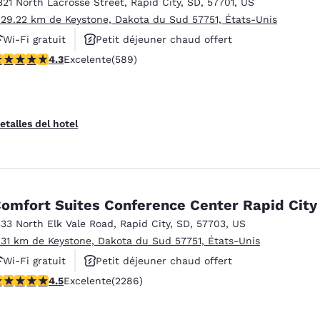
321 North Lacrosse Street
,
Rapid City
,
SD
,
57701
,
US
 29.22 km de Keystone, Dakota du Sud 57751, États-Unis
Wi-Fi gratuit
Petit déjeuner chaud offert
alificación de 4.33 estrellas. Excelente. 589 reseñas
4.3
Excelente
(589)
Animaux acceptés
etalles del hotel
omfort Suites Conference Center Rapid City
333 North Elk Vale Road
,
Rapid City
,
SD
,
57703
,
US
 31 km de Keystone, Dakota du Sud 57751, États-Unis
Wi-Fi gratuit
Petit déjeuner chaud offert
alificación de 4.55 estrellas. Excelente. 2286 reseñas
4.5
Excelente
(2286)
Animaux acceptés