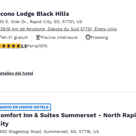
cono Lodge Black Hills
25 E. Disk Dr.
,
Rapid City
,
SD
,
57701
,
US
 29.19 km de Keystone, Dakota du Sud 57751, États-Unis
Wi-Fi gratuit
Piscine intérieure
Pressing
lificación de 2.92 estrellas. Feria. 1511 reseñas
2.9
Feria
(1511)
etalles del hotel
NUEVO EN CHOICE HOTELS
omfort Inn & Suites Summerset - North Rap
ity
900 Stagestop Road
,
Summerset
,
SD
,
57718
,
US