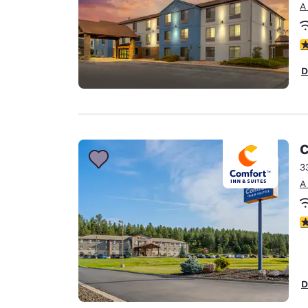
A
c
D
C
3
A
c
D