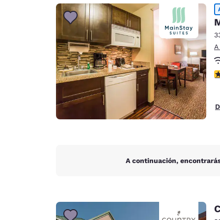
Canada
Français
M
Europa
3
A
Deutschla
Deutsch
c
Spain
English
D
Ireland
English
United Ki
English
A continuación, encontrarás
Asia-Pacífico
Australia
English
C