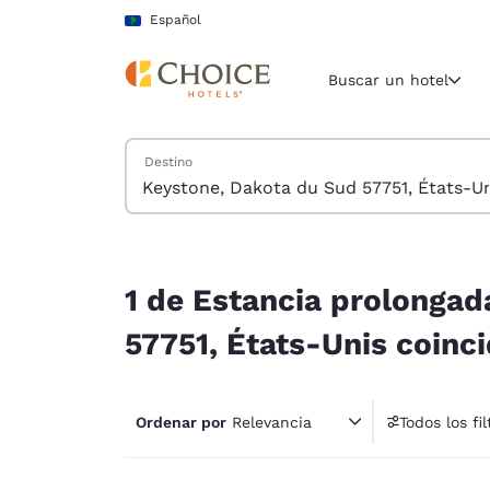
Carga completa
Pasar A Contenido Principal
Español
Buscar un hotel
Buscar hoteles
Destino
Región y ubicac
América La
Español
1 de Estancia prolongada hoteles cerca de Keyst
Selecciona t
1 de Estancia prolongad
América
57751, États-Unis coinci
United Sta
English
Ordenar por
Relevancia
Todos los fil
América L
4 fil
Português