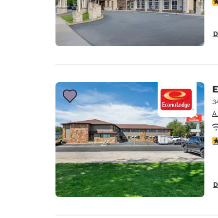
c
D
E
3
A
c
D