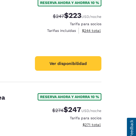
RESERVA AHORA Y AHORRA 10 %
$223
Precio tachado:
Precio con descuento:
$247
USD
/noche
Tarifa para socios
Ver detalles del total estimad
Tarifas incluidas
$244
total
Ver disponibilidad
ea
RESERVA AHORA Y AHORRA 10 %
$247
Precio tachado:
Precio con descuento:
$274
USD
/noche
Tarifa para socios
Ver detalles del total estima
$271
total