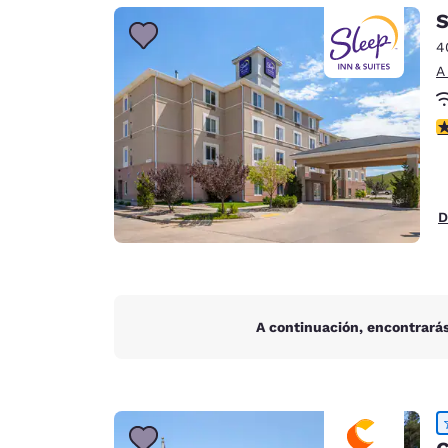
Canada
S
Français
4
Europa
A
Deutschla
Deutsch
c
Spain
English
D
Ireland
English
United Ki
English
A continuación, encontrarás
Asia-Pacífico
Australia
English