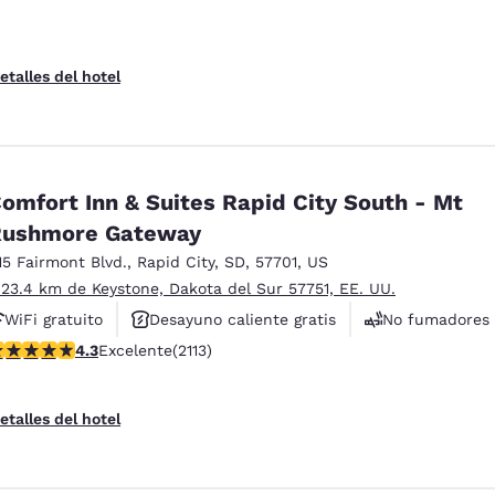
etalles del hotel
omfort Inn & Suites Rapid City South - Mt
Rushmore Gateway
15 Fairmont Blvd.
,
Rapid City
,
SD
,
57701
,
US
 23.4 km de Keystone, Dakota del Sur 57751, EE. UU.
WiFi gratuito
Desayuno caliente gratis
No fumadores
alificación de 4.34 estrellas. Excelente. 2113 reseñas
4.3
Excelente
(2113)
etalles del hotel