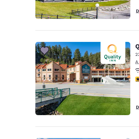
D
Q
2
A
c
D