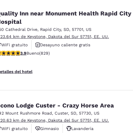
uality Inn near Monument Health Rapid City
ospital
50 Cathedral Drive
,
Rapid City
,
SD
,
57701
,
US
 23.64 km de Keystone, Dakota del Sur 57751, EE. UU.
WiFi gratuito
Desayuno caliente gratis
alificación de 3.92 estrellas. Bueno. 829 reseñas
3.9
Bueno
(829)
Se aceptan mascotas
etalles del hotel
cono Lodge Custer - Crazy Horse Area
42 Mount Rushmore Road
,
Custer
,
SD
,
57730
,
US
 20.63 km de Keystone, Dakota del Sur 57751, EE. UU.
WiFi gratuito
Gimnasio
Lavandería