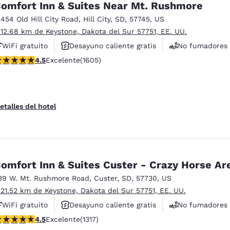
omfort Inn & Suites Near Mt. Rushmore
2454 Old Hill City Road
,
Hill City
,
SD
,
57745
,
US
 12.68 km de Keystone, Dakota del Sur 57751, EE. UU.
WiFi gratuito
Desayuno caliente gratis
No fumadores
alificación de 4.54 estrellas. Excelente. 1605 reseñas
4.5
Excelente
(1605)
etalles del hotel
omfort Inn & Suites Custer - Crazy Horse Ar
39 W. Mt. Rushmore Road
,
Custer
,
SD
,
57730
,
US
 21.52 km de Keystone, Dakota del Sur 57751, EE. UU.
WiFi gratuito
Desayuno caliente gratis
No fumadores
alificación de 4.49 estrellas. Excelente. 1317 reseñas
4.5
Excelente
(1317)