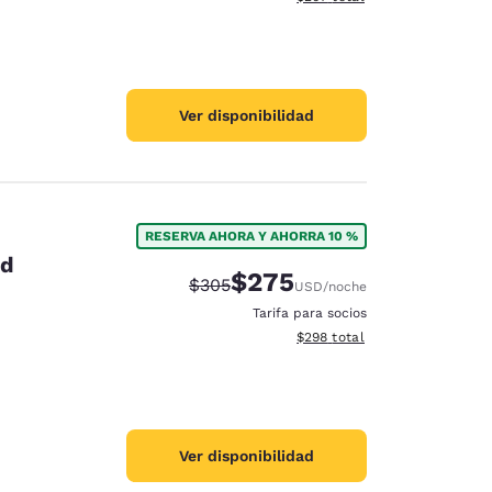
Ver disponibilidad
RESERVA AHORA Y AHORRA 10 %
id
$275
Precio tachado:
Precio con descuento:
$305
USD
/noche
Tarifa para socios
Ver detalles del total estimad
$298
total
Ver disponibilidad