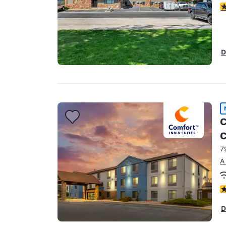
c
D
C
C
7
A
c
D