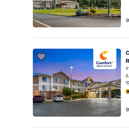
D
C
9
A
c
D