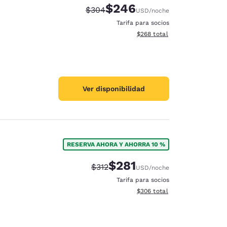
$246
Precio tachado:
Precio con descuento:
$304
USD
/noche
Tarifa para socios
Ver detalles del total estimad
$268
total
Ver disponibilidad
RESERVA AHORA Y AHORRA 10 %
$281
Precio tachado:
Precio con descuento:
$312
USD
/noche
Tarifa para socios
Ver detalles del total estimad
$306
total