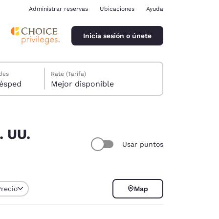
Administrar reservas
Ubicaciones
Ayuda
Inicia sesión o únete
des
Rate (Tarifa)
ión, 1 huésped
Mejor disponible
. UU.
Usar puntos
ina
Precio
Map