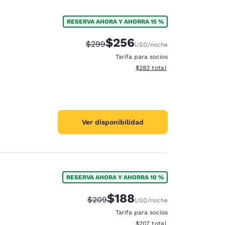
RESERVA AHORA Y AHORRA 15 %
$256
Precio tachado:
Precio con descuento:
$299
USD
/noche
Tarifa para socios
Ver detalles del total estimad
$283
total
Ver disponibilidad
RESERVA AHORA Y AHORRA 10 %
$188
Precio tachado:
Precio con descuento:
$209
USD
/noche
Tarifa para socios
Ver detalles del total estimad
$207
total