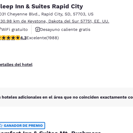
México
Mexico
leep Inn & Suites Rapid City
Español
English
031 Cheyenne Blvd.
,
Rapid City
,
SD
,
57703
,
US
 30.98 km de Keystone, Dakota del Sur 57751, EE. UU.
nd
Germany
España
WiFi gratuito
Desayuno caliente gratis
English
Español
alificación de 4.33 estrellas. Excelente. 1988 reseñas
4.3
Excelente
(1988)
Se aceptan mascotas
France
France
Français
English
etalles del hotel
Italia
Italy
Italiano
English
ngdom
 hoteles adicionales en el área que no coinciden exactamente co
India
New Zealan
English
English
GANADOR DE PREMIO