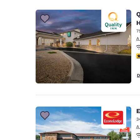
Q
H
7
A
c
D
E
3
A