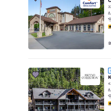
C
3
A
c
D
K
4
A
c