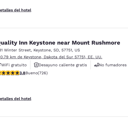
etalles del hotel
uality Inn Keystone near Mount Rushmore
31 Winter Street
,
Keystone
,
SD
,
57751
,
US
 0.79 km de Keystone, Dakota del Sur 57751, EE. UU.
WiFi gratuito
Desayuno caliente gratis
No fumadores
alificación de 3.75 estrellas. Bueno. 726 reseñas
3.8
Bueno
(726)
etalles del hotel