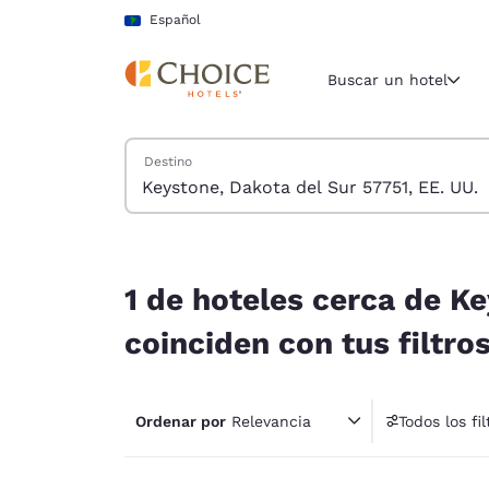
Carga completa
Pasar A Contenido Principal
Español
Buscar un hotel
Buscar hoteles
Destino
Región y ubicac
América La
Español
1 de hoteles cerca de Keystone, Dakota del Sur 5
Selecciona t
1 de hoteles cerca de Ke
América
coinciden con tus filtro
United Sta
English
Ordenar por
Relevancia
Todos los fil
América L
1 fil
Português