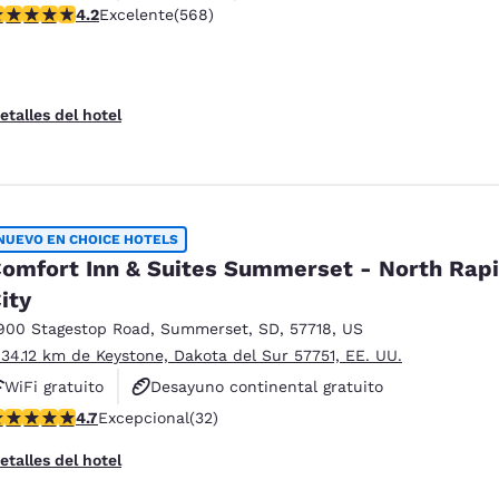
alificación de 4.24 estrellas. Excelente. 568 reseñas
4.2
Excelente
(568)
etalles del hotel
NUEVO EN CHOICE HOTELS
omfort Inn & Suites Summerset - North Rap
ity
900 Stagestop Road
,
Summerset
,
SD
,
57718
,
US
 34.12 km de Keystone, Dakota del Sur 57751, EE. UU.
WiFi gratuito
Desayuno continental gratuito
alificación de 4.72 estrellas. Excepcional. 32 reseñas
4.7
Excepcional
(32)
Desayuno caliente gratis
etalles del hotel