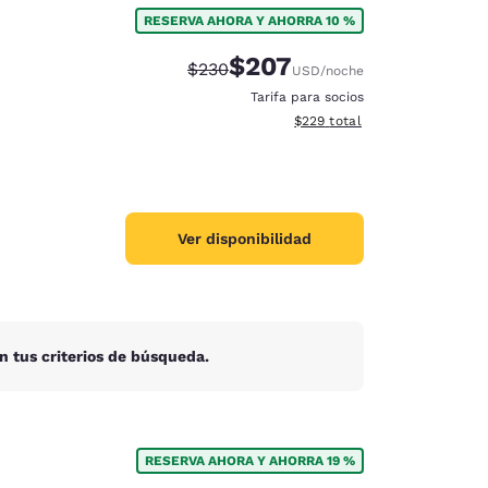
RESERVA AHORA Y AHORRA 10 %
$207
Precio tachado:
Precio con descuento:
$230
USD
/noche
Tarifa para socios
Ver detalles del total estimad
$229
total
Ver disponibilidad
n tus criterios de búsqueda.
d
RESERVA AHORA Y AHORRA 19 %