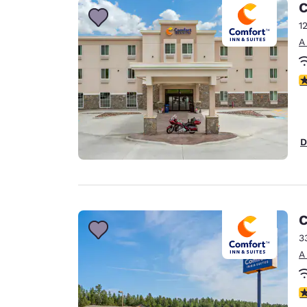
C
1
A
c
D
C
3
A
c