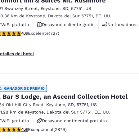
omfort Inn & Suites Mt. Rushmore
21 Swanzey Street
,
Keystone
,
SD
,
57751
,
US
 0.36 km de Keystone, Dakota del Sur 57751, EE. UU.
WiFi gratuito
Desayuno caliente gratis
No fumadores
alificación de 4.56 estrellas. Excelente. 727 reseñas
4.6
Excelente
(727)
etalles del hotel
GANADOR DE PREMIO
 Bar S Lodge, an Ascend Collection Hotel
34 Old Hill City Road
,
Keystone
,
SD
,
57751
,
US
 1.28 km de Keystone, Dakota del Sur 57751, EE. UU.
WiFi gratuito
Desayuno continental gratuito
alificación de 4.64 estrellas. Excepcional. 2879 reseñas
4.6
Excepcional
(2879)
Se aceptan mascotas