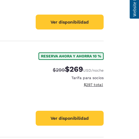
Ver disponibilidad
RESERVA AHORA Y AHORRA 10 %
$269
Precio tachado:
Precio con descuento:
$299
USD
/noche
Tarifa para socios
Ver detalles del total estimad
$297
total
Ver disponibilidad