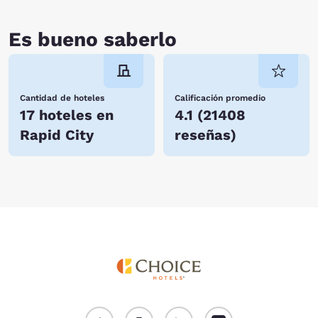
Sleep Inn & Suites on Cheyenne Blvd, Quality Inn on Cathedral Dr., and
Econo Lodge on Disk Dr. are our most popular pet-friendly hotels in
Rapid City. See the full list here:
Pet-friendly hotels in Rapid City
.
Es bueno saberlo
Cantidad de hoteles
Calificación promedio
17 hoteles en
4.1
(
21408
Rapid City
reseñas
)