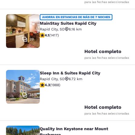
para las fechas seleccionadas
MainStay Suites Rapid City
AHORRA EN ESTANCIAS DE MÁS DE 7 NOCHES
MainStay Suites Rapid City
Rapid City
,
SD
6.16 km
calificación de 4.12 estrellas. Muy bueno. 1417 reseñas
4.1
(
1417
)
29
Hotel completo
para las fechas seleccionadas
Sleep Inn & Suites Rapid City
Sleep Inn & Suites Rapid City
Rapid City
,
SD
6.72 km
calificación de 4.33 estrellas. Excelente. 1988 reseñas
4.3
(
1988
)
46
Hotel completo
para las fechas seleccionadas
Quality Inn Keystone near Mount
Quality Inn Keystone near Mount R
Rushmore