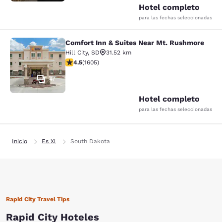
Hotel completo
para las fechas seleccionadas
Comfort Inn & Suites Near Mt. Rushmore
Comfort Inn & Suites Near Mt. Rus
Hill City
,
SD
31.52 km
calificación de 4.54 estrellas. Excelente. 1605 reseñas
4.5
(
1605
)
47
Hotel completo
para las fechas seleccionadas
Inicio
Es Xl
South Dakota
Rapid City Travel Tips
Rapid City Hoteles