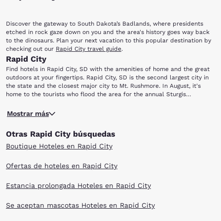
Discover the gateway to South Dakota’s Badlands, where presidents
etched in rock gaze down on you and the area's history goes way back
to the dinosaurs. Plan your next vacation to this popular destination by
checking out our
Rapid City travel guide
.
Rapid City
Find hotels in Rapid City, SD with the amenities of home and the great
outdoors at your fingertips. Rapid City, SD is the second largest city in
the state and the closest major city to Mt. Rushmore. In August, it's
home to the tourists who flood the area for the annual Sturgis
Motorcycle Rally. Whether your trip to Rapid City is for business or
Rapid City is only 23 miles from the Mt. Rushmore National Memorial,
pleasure, there are activities for singles, couples, families and nature
Mostrar más
where you can come face to face with America's rich national heritage.
enthusiasts. Here are some stops to make, not far from our Rapid City
Be sure to visit The Journey Museum and Gardens for a historical and
hotels: Reptile Gardens Dinosaur Park The Journey Museum and
Otras Rapid City búsquedas
geographical tour of the region. If animals—past, present or even
Gardens Sitting Bull Crystal Caverns Mt. Rushmore National Memorial
slithering—are your thing, check out Dinosaur Park, Reptile Gardens and
Bear Country USA.
Boutique Hoteles en Rapid City
Bear Country USA. You will find everything from live bears to a life-size
Tyrannosaurus rex sculpture. Dinosaur Park works with major zoos
Ofertas de hoteles en Rapid City
around the world to promote the survival of several species of reptiles.
Then visit Sitting Bull Crystal Caverns and revel in the intrinsic beauty.
Estancia prolongada Hoteles en Rapid City
You'll be awestruck as you see clear water reflecting off a brilliant
crystal ceiling. When planning your trip to Rapid City, book your stay
with Choice Hotels and get easy access to all the local attractions.
Se aceptan mascotas Hoteles en Rapid City
Check out our selection below and make your reservation today!