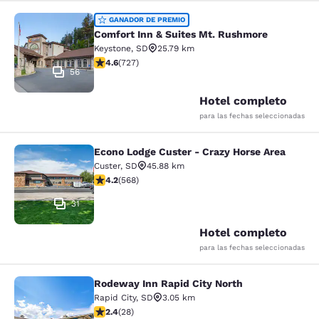
Comfort Inn & Suites Mt. Rushmore
GANADOR DE PREMIO
Comfort Inn & Suites Mt. Rushmore
Keystone
,
SD
25.79 km
calificación de 4.56 estrellas. Excelente. 727 reseñas
4.6
(
727
)
56
Hotel completo
para las fechas seleccionadas
Econo Lodge Custer - Crazy Horse Area
Econo Lodge Custer - Crazy Horse A
Custer
,
SD
45.88 km
calificación de 4.24 estrellas. Excelente. 568 reseñas
4.2
(
568
)
31
Hotel completo
para las fechas seleccionadas
Rodeway Inn Rapid City North
Rodeway Inn Rapid City North
Rapid City
,
SD
3.05 km
calificación de 2.43 estrellas. Feria. 28 reseñas
2.4
(
28
)