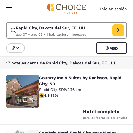
Carga completa
Pasar A Contenido Principal
Iniciar sesión
Rapid City, Dakota del Sur, EE. UU.
Modificar la búsqueda de Rapid City, Dakota del Sur, EE. UU.. Fecha d
ago 07 - ago 08
•
1 habitación, 1 huésped
Map
Ordenar y filtrar
17 hoteles cerca de Rapid City, Dakota del Sur, EE. UU.
Country Inn & Suites by Radisson, Rapid
Country Inn & Suites by Radisson, Ra
City, SD
Rapid City
,
SD
3.76 km
calificación de 4.33 estrellas. Excelente. 589 reseñas
4.3
(
589
)
15
Hotel completo
para las fechas seleccionadas
Cambria Hotel Rapid City near Mount