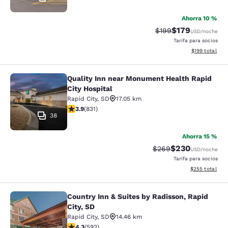
Ahorra 10 %
$179
Precio tachado:
Precio con desc
$199
USD
/noche
Tarifa para socios
Ver detalles d
$199
total
Quality Inn near Monument Health Rapid
Quality Inn near Monument Health R
City Hospital
Rapid City
,
SD
17.05 km
calificación de 3.92 estrellas. Bueno. 831 reseñas
3.9
(
831
)
38
Ahorra 15 %
$230
Precio tachado:
Precio con desc
$269
USD
/noche
Tarifa para socios
Ver detalles de
$255
total
Country Inn & Suites by Radisson, Rapid
Country Inn & Suites by Radisson, Ra
City, SD
Rapid City
,
SD
14.46 km
calificación de 4.33 estrellas. Excelente. 592 reseñas
4.3
(
592
)