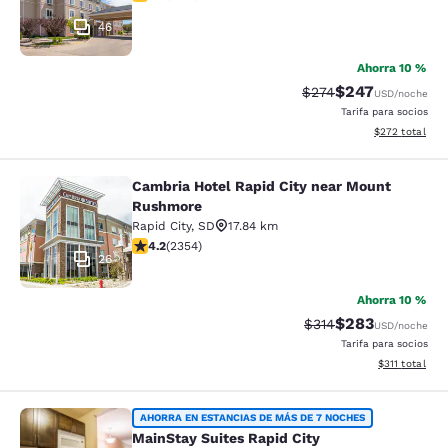
46
Ahorra 10 %
$247
Precio tachado:
Precio con desc
$274
USD
/noche
Tarifa para socios
Ver detalles de
$272
total
Cambria Hotel Rapid City near Mount
Cambria Hotel Rapid City near Mou
Rushmore
Rapid City
,
SD
17.84 km
calificación de 4.19 estrellas. Muy bueno. 2354 reseña
4.2
(
2354
)
26
Ahorra 10 %
$283
Precio tachado:
Precio con desc
$314
USD
/noche
Tarifa para socios
Ver detalles d
$311
total
MainStay Suites Rapid City
AHORRA EN ESTANCIAS DE MÁS DE 7 NOCHES
MainStay Suites Rapid City