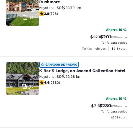
Rushmore
Keystone
,
SD
33.79 km
calificación de 3.75 estrellas. Bueno. 728 reseñas
3.8
(
728
)
61
Ahorra 10 %
$201
Precio tachado:
Precio con desc
$223
USD
/noche
Tarifa para socios
Ver detalles d
Tarifas incluidas
$218
total
K Bar S Lodge, an Ascend Collection
GANADOR DE PREMIO
K Bar S Lodge, an Ascend Collection Hotel
Keystone
,
SD
33.38 km
calificación de 4.64 estrellas. Excepcional. 2880 rese
4.6
(
2880
)
30
Ahorra 10 %
$280
Precio tachado:
Precio con desc
$311
USD
/noche
Tarifa para socios
Ver detalles de
$305
total