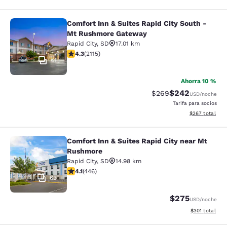
Comfort Inn & Suites Rapid City South -
Comfort Inn & Suites Rapid City S
Mt Rushmore Gateway
Rapid City
,
SD
17.01 km
calificación de 4.34 estrellas. Excelente. 2115 reseñas
4.3
(
2115
)
41
Ahorra 10 %
$242
Precio tachado:
Precio con desc
$269
USD
/noche
Tarifa para socios
Ver detalles de
$267
total
Comfort Inn & Suites Rapid City near Mt
Comfort Inn & Suites Rapid City ne
Rushmore
Rapid City
,
SD
14.98 km
calificación de 4.13 estrellas. Muy bueno. 446 reseñas
4.1
(
446
)
63
$275
USD
/noche
Ver detalles d
$301
total