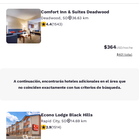
Comfort Inn & Suites Deadwood
Comfort Inn & Suites Deadwood
Deadwood
,
SD
36.63 km
calificación de 4.43 estrellas. Excelente. 1543 reseñas
4.4
(
1543
)
33
$364
USD
/noche
Ver detalles d
$401
total
A continuación, encontrarás hoteles adicionales en el área que
no coinciden exactamente con tus criterios de búsqueda.
Econo Lodge Black Hills
Econo Lodge Black Hills
Rapid City
,
SD
14.69 km
calificación de 2.92 estrellas. Feria. 1514 reseñas
2.9
(
1514
)
34