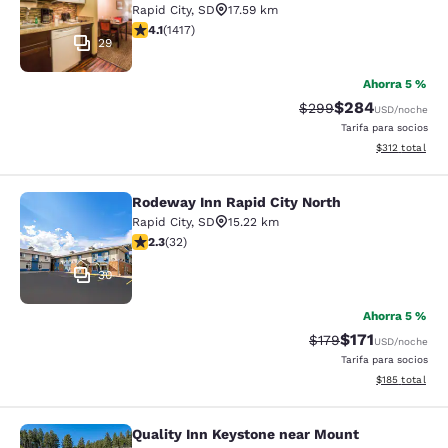
Rapid City
,
SD
17.59 km
calificación de 4.12 estrellas. Muy bueno. 1417 reseñas
4.1
(
1417
)
29
Ahorra 5 %
$284
Precio tachado:
Precio con desc
$299
USD
/noche
Tarifa para socios
Ver detalles d
$312
total
Rodeway Inn Rapid City North
Rodeway Inn Rapid City North
Rapid City
,
SD
15.22 km
calificación de 2.31 estrellas. Feria. 32 reseñas
2.3
(
32
)
30
Ahorra 5 %
$171
Precio tachado:
Precio con des
$179
USD
/noche
Tarifa para socios
Ver detalles d
$185
total
Quality Inn Keystone near Mount
Quality Inn Keystone near Mount R