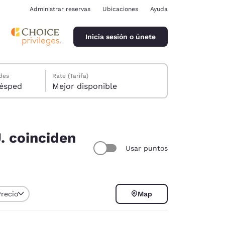
Administrar reservas
Ubicaciones
Ayuda
Inicia sesión o únete
des
Rate (Tarifa)
ión, 1 huésped
Mejor disponible
. coinciden
Usar puntos
ina
Precio
Map