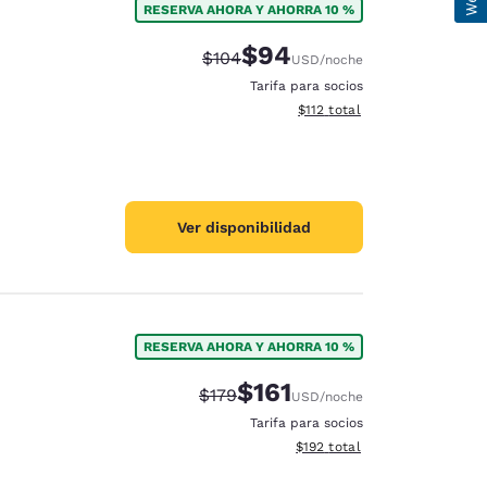
RESERVA AHORA Y AHORRA 10 %
$94
Precio tachado:
Precio con descuento:
$104
USD
/noche
Tarifa para socios
Ver detalles del total estima
$112
total
Ver disponibilidad
RESERVA AHORA Y AHORRA 10 %
$161
Precio tachado:
Precio con descuento:
$179
USD
/noche
Tarifa para socios
Ver detalles del total estima
$192
total