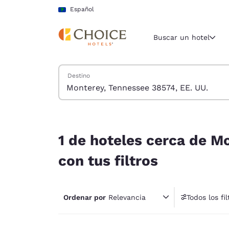
Carga completa
Pasar A Contenido Principal
Español
Buscar un hotel
Buscar hoteles
Destino
Región y ubicac
América La
Español
1 de hoteles cerca de Monterey, Tennessee 38574
Selecciona t
1 de hoteles cerca de M
América
con tus filtros
United Sta
English
Ordenar por
Relevancia
Todos los fil
América L
1 fil
Português