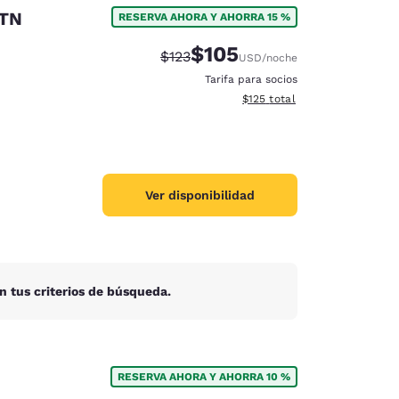
 TN
RESERVA AHORA Y AHORRA 15 %
$105
Precio tachado:
Precio con descuento:
$123
USD
/noche
Tarifa para socios
Ver detalles del total estima
$125
total
Ver disponibilidad
n tus criterios de búsqueda.
d
RESERVA AHORA Y AHORRA 10 %