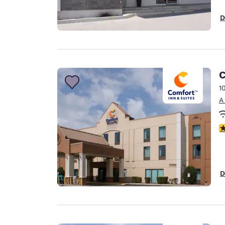
D
C
1
A
c
D