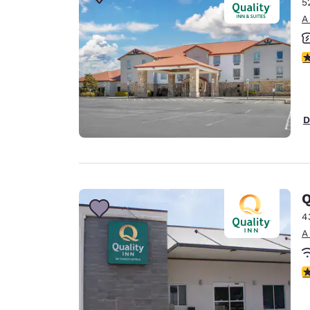
5
A
c
D
Q
4
A
c