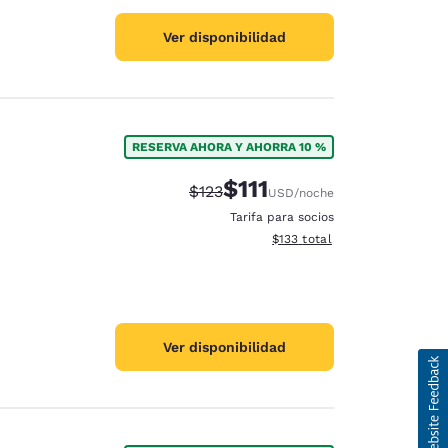
Ver disponibilidad
RESERVA AHORA Y AHORRA 10 %
$111
Precio tachado:
Precio con descuento:
$123
USD
/noche
Tarifa para socios
Ver detalles del total estima
$133
total
Ver disponibilidad