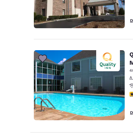
D
Q
M
4
A
c
D