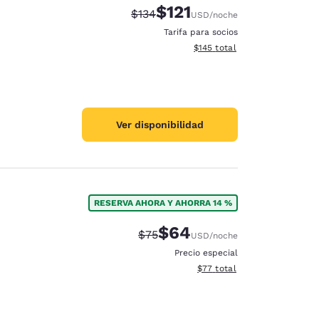
$121
Precio tachado:
Precio con descuento:
$134
USD
/noche
Tarifa para socios
Ver detalles del total estima
$145
total
Ver disponibilidad
RESERVA AHORA Y AHORRA 14 %
$64
Precio tachado:
Precio con descuento:
$75
USD
/noche
Precio especial
Ver detalles del total estim
$77
total