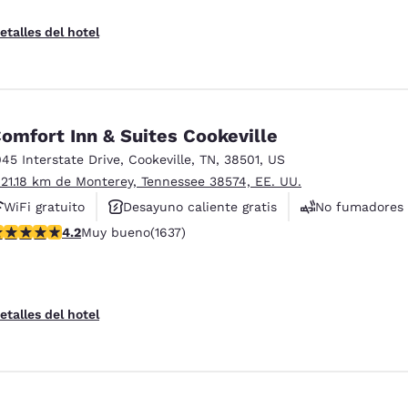
etalles del hotel
omfort Inn & Suites Cookeville
045 Interstate Drive
,
Cookeville
,
TN
,
38501
,
US
 21.18 km de Monterey, Tennessee 38574, EE. UU.
WiFi gratuito
Desayuno caliente gratis
No fumadores
alificación de 4.15 estrellas. Muy bueno. 1637 reseñas
4.2
Muy bueno
(1637)
etalles del hotel