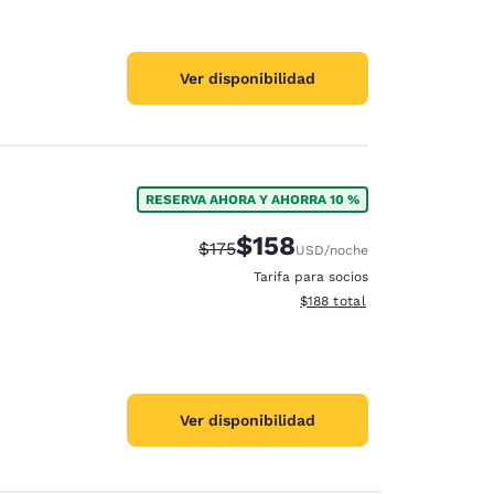
Ver disponibilidad
RESERVA AHORA Y AHORRA 10 %
$158
Precio tachado:
Precio con descuento:
$175
USD
/noche
Tarifa para socios
Ver detalles del total estima
$188
total
Ver disponibilidad