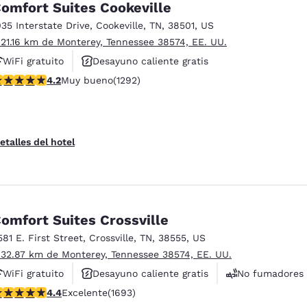
omfort Suites Cookeville
035 Interstate Drive
,
Cookeville
,
TN
,
38501
,
US
 21.16 km de Monterey, Tennessee 38574, EE. UU.
WiFi gratuito
Desayuno caliente gratis
alificación de 4.17 estrellas. Muy bueno. 1292 reseñas
4.2
Muy bueno
(1292)
Se aceptan mascotas
etalles del hotel
omfort Suites Crossville
581 E. First Street
,
Crossville
,
TN
,
38555
,
US
 32.87 km de Monterey, Tennessee 38574, EE. UU.
WiFi gratuito
Desayuno caliente gratis
No fumadores
alificación de 4.43 estrellas. Excelente. 1693 reseñas
4.4
Excelente
(1693)