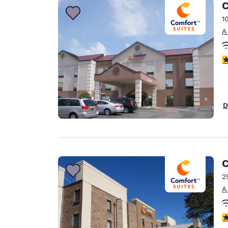
C
1
A
c
D
C
2
A
c