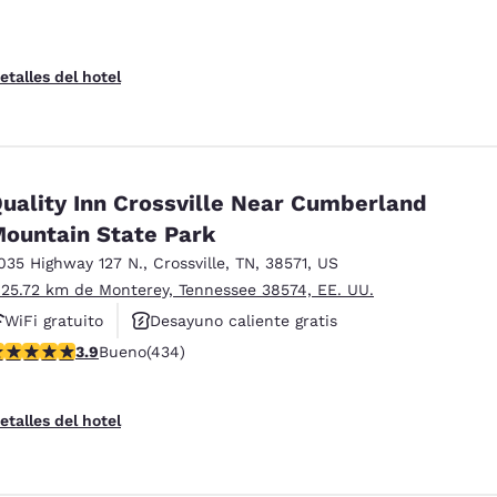
etalles del hotel
uality Inn Crossville Near Cumberland
ountain State Park
035 Highway 127 N.
,
Crossville
,
TN
,
38571
,
US
 25.72 km de Monterey, Tennessee 38574, EE. UU.
WiFi gratuito
Desayuno caliente gratis
alificación de 3.94 estrellas. Bueno. 434 reseñas
3.9
Bueno
(434)
Se aceptan mascotas
etalles del hotel