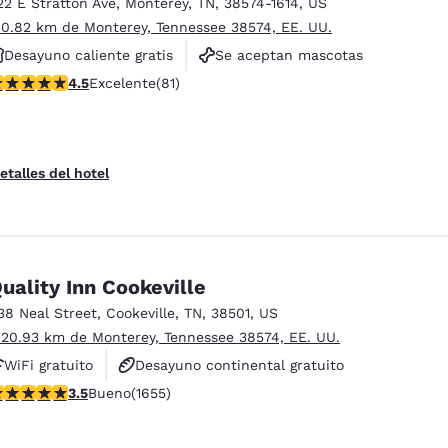
22 E Stratton Ave
,
Monterey
,
TN
,
38574-1614
,
US
 0.82 km de Monterey, Tennessee 38574, EE. UU.
Desayuno caliente gratis
Se aceptan mascotas
alificación de 4.47 estrellas. Excelente. 81 reseñas
4.5
Excelente
(81)
No fumadores
etalles del hotel
uality Inn Cookeville
38 Neal Street
,
Cookeville
,
TN
,
38501
,
US
 20.93 km de Monterey, Tennessee 38574, EE. UU.
WiFi gratuito
Desayuno continental gratuito
alificación de 3.52 estrellas. Bueno. 1655 reseñas
3.5
Bueno
(1655)
Se aceptan mascotas