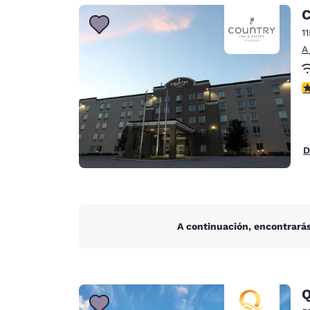
Canada
C
Français
1
Europa
A
Deutschla
Deutsch
c
Spain
English
D
Ireland
English
United Ki
English
A continuación, encontrarás
Asia-Pacífico
Australia
English
Q