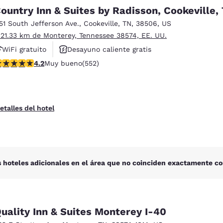
México
Mexico
ountry Inn & Suites by Radisson, Cookeville,
Español
English
151 South Jefferson Ave.
,
Cookeville
,
TN
,
38506
,
US
 21.33 km de Monterey, Tennessee 38574, EE. UU.
nd
Germany
España
WiFi gratuito
Desayuno caliente gratis
English
Español
alificación de 4.16 estrellas. Muy bueno. 552 reseñas
4.2
Muy bueno
(552)
Se aceptan mascotas
France
France
Français
English
etalles del hotel
Italia
Italy
Italiano
English
ngdom
 hoteles adicionales en el área que no coinciden exactamente co
India
New Zealan
English
English
uality Inn & Suites Monterey I-40