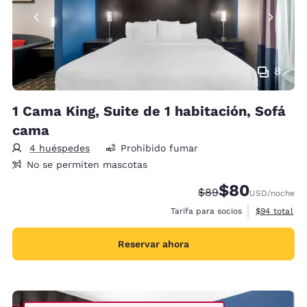
8
1 Cama King, Suite de 1 habitación, Sofá
cama
4 huéspedes
Prohibido fumar
No se permiten mascotas
$80
Precio tachado:
Precio con desc
$89
USD
/noche
Ver detalles
Tarifa para socios
$94
total
Reservar ahora