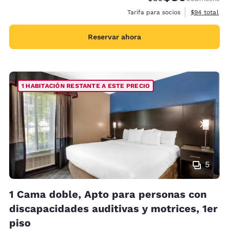
Ver detalles
Tarifa para socios
$94
total
Reservar ahora
1 HABITACIÓN RESTANTE A ESTE PRECIO
5
1 Cama doble, Apto para personas con
discapacidades auditivas y motrices, 1er
piso