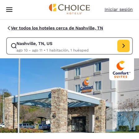
Carga completa
Pasar A Contenido Principal
Iniciar sesión
Ver todos los hoteles cerca de Nashville, TN
Nashville, TN, US
Modificar la búsqueda de Nashville, TN, US. Fecha de check-in ago 10, 
ago 10 - ago 11
•
1 habitación, 1 huésped