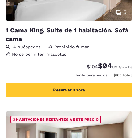
5
1 Cama King, Suite de 1 habitación, Sofá
cama
4 huéspedes
Prohibido fumar
No se permiten mascotas
$94
Precio tachado:
Precio con desc
$104
USD
/noche
Ver detalles 
Tarifa para socios
$109
total
Reservar ahora
3 HABITACIONES RESTANTES A ESTE PRECIO