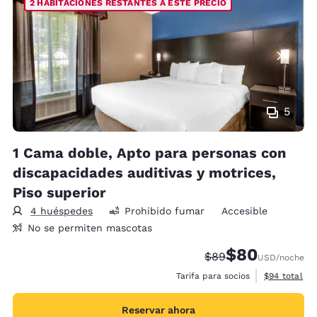
2 HABITACIONES RESTANTES A ESTE PRECIO
5
1 Cama doble, Apto para personas con
discapacidades auditivas y motrices,
Piso superior
4 huéspedes
Prohibido fumar
Accesible
No se permiten mascotas
$80
Precio tachado:
Precio con desc
$89
USD
/noche
Ver detalles
Tarifa para socios
$94
total
Reservar ahora