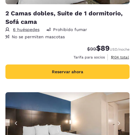
2 Camas dobles, Suite de 1 dormitorio,
Sofá cama
6 huéspedes
Prohibido fumar
No se permiten mascotas
$89
Precio tachado:
Precio con desc
$99
USD
/noche
Ver detalles 
Tarifa para socios
$104
total
Reservar ahora