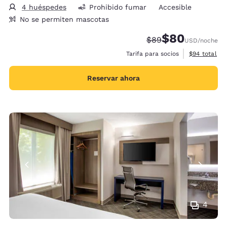
4 huéspedes
Prohibido fumar
Accesible
No se permiten mascotas
$80
Precio tachado:
Precio con desc
$89
USD
/noche
Ver detalles
Tarifa para socios
$94
total
Reservar ahora
4