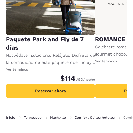
IMAGEN DISPO
Paquete Park and Fly de 7
ROMANCE P
días
Celebrate romance 
gourmet chocolate
Hospédate. Estaciona. Relájate. Disfruta de
sparkling cider an
Ver términos
la comodidad de este paquete que incluye
Offer available per
7 noches de estacionamiento, además de
Ver términos
transporte de ida y vuelta de 5:00 a 11:00
$114
USD
/noche
h. Estacionamiento adicional disponible.
Consulta en la recepción.
Reservar ahora
Rese
Inicio
Tennessee
Nashville
Comfort Suites hoteles
Comfo