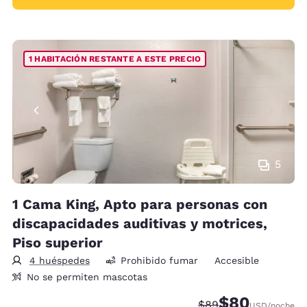
1 HABITACIÓN RESTANTE A ESTE PRECIO
5
1 Cama King, Apto para personas con
discapacidades auditivas y motrices,
Piso superior
4 huéspedes
Prohibido fumar
Accesible
No se permiten mascotas
$80
Precio tachado:
Precio con desc
$89
USD
/noche