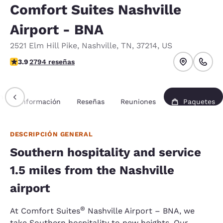
Comfort Suites Nashville
Airport - BNA
2521 Elm Hill Pike
,
Nashville
,
TN
,
37214
,
US
calificación de 3.87 estrellas. Bueno.
3.9
2794 reseñas
n
Información
Reseñas
Reuniones
Paquetes
DESCRIPCIÓN GENERAL
Southern hospitality and service
1.5 miles from the Nashville
airport
®
At Comfort Suites
Nashville Airport – BNA, we
take Southern hospitality to new heights. Our