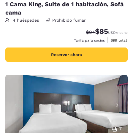
1 Cama King, Suite de 1 habitación, Sofá
cama
4 huéspedes
Prohibido fumar
$85
Precio tachado:
Precio con desc
$94
USD
/noche
Ver detalles
Tarifa para socios
$99
total
Reservar ahora
7