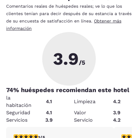
Comentarios reales de huéspedes reales; ve lo que los
clientes tenían para decir después de su estancia a través
de su encuesta de satisfacción en línea.
Obtener más
información
3.9
/5
74
% huéspedes recomiendan este hotel
la
4.1
Limpieza
4.2
habitación
Seguridad
4.1
Valor
3.9
Servicios
3.9
Servicio
4.2
calificación de 1 estrella. Feria. 1 reseña
calificac
1/5