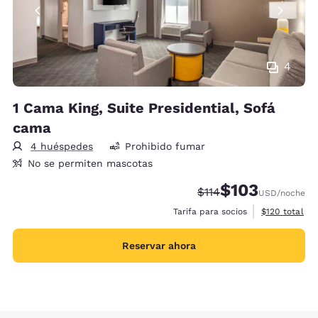
4
1 Cama King, Suite Presidential, Sofá
cama
4 huéspedes
Prohibido fumar
No se permiten mascotas
$103
Precio tachado:
Precio con descu
$114
USD
/noche
Ver detalles 
Tarifa para socios
$120
total
Reservar ahora