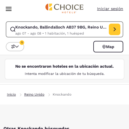
Carga completa
Pasar A Contenido Principal
Iniciar sesión
Knockando, Ballindalloch AB37 9BG, Reino Unido
Modificar la búsqueda de Knockando, Ballindalloch AB37 9BG, Reino Un
ago 07 - ago 08
•
1 habitación, 1 huésped
1
Map
Ordenar y filtrar
1 filtro seleccionado actualmente
No se encontraron hoteles en la ubicación actual.
Intenta modificar la ubicación de tu búsqueda.
Inicio
Reino Unido
Knockando
Otras Knockando búsquedas