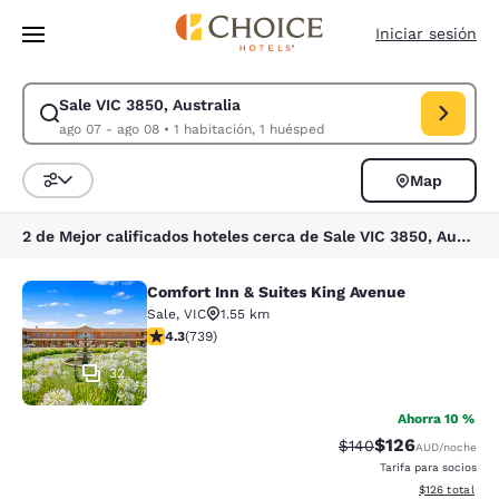
Carga completa
Pasar A Contenido Principal
Iniciar sesión
Sale VIC 3850, Australia
Modificar la búsqueda de Sale VIC 3850, Australia. Fecha de check-in 
ago 07 - ago 08
•
1 habitación, 1 huésped
Map
Ordenar y filtrar
2 de Mejor calificados hoteles cerca de Sale VIC 3850, Australia
Comfort Inn & Suites King Avenue
Comfort Inn & Suites King Avenue
Sale
,
VIC
1.55 km
calificación de 4.35 estrellas. Excelente. 739 reseñas
4.3
(
739
)
32
Ahorra 10 %
$126
Precio tachado:
Precio con desc
$140
AUD
/noche
Tarifa para socios
Ver detalles d
$126
total