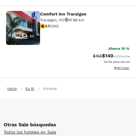
Comfort Inn Traralgon
Comfort Inn Traralgon
Traralgon
,
VIC
47.66 km
calificación de 3.73 estrellas. Bueno. 200 reseñas
3.7
(
200
)
60
Ahorra 10 %
$140
Precio tachado:
Precio con desc
$155
AUD
/noche
Tarifa para socios
Ver detalles d
$140
total
Inicio
Es Xl
Victoria
Otras Sale búsquedas
Todos los hoteles en Sale