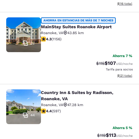
Ver detalles d
$116
total
MainStay Suites Roanoke Airport
AHORRA EN ESTANCIAS DE MÁS DE 7 NOCHES
MainStay Suites Roanoke Airport
Roanoke
,
VA
43.85 km
calificación de 4.3 estrellas. Excelente. 1156 reseñas
4.3
(
1156
)
32
Ahorra 7 %
$107
Precio tachado:
Precio con desc
$115
USD
/noche
Tarifa para socios
Ver detalles d
$121
total
Country Inn & Suites by Radisson,
Country Inn & Suites by Radisson, R
Roanoke, VA
Roanoke
,
VA
47.28 km
calificación de 4.41 estrellas. Excelente. 597 reseñas
4.4
(
597
)
44
Ahorra 5 %
$113
Precio tachado:
Precio con des
$119
USD
/noche