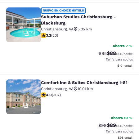
Suburban Studios Christiansburg - 
NUEVO EN CHOICE HOTELS
Suburban Studios Christiansburg -
Blacksburg
Christiansburg
,
VA
5.05 km
19
calificación de 3.2 estrellas. Bueno. 20 reseñas
3.2
(
20
)
Ahorra 7 %
$88
Precio tachado:
Precio con des
$95
USD
/noche
Tarifa para socios
Ver detalles d
$101
total
Comfort Inn & Suites Christiansburg I-81
Comfort Inn & Suites Christiansburg
Christiansburg
,
VA
10.01 km
calificación de 3.99 estrellas. Bueno. 307 reseñas
4.0
(
307
)
30
Ahorra 10 %
$89
Precio tachado:
Precio con des
$99
USD
/noche
Tarifa para socios
Ver detalles d
$98
total