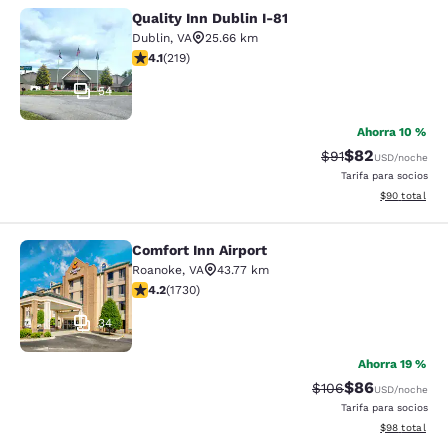
Quality Inn Dublin I-81
Quality Inn Dublin I-81
Dublin
,
VA
25.66 km
calificación de 4.08 estrellas. Muy bueno. 219 reseñas
4.1
(
219
)
54
Ahorra 10 %
$82
Precio tachado:
Precio con des
$91
USD
/noche
Tarifa para socios
Ver detalles d
$90
total
Comfort Inn Airport
Comfort Inn Airport
Roanoke
,
VA
43.77 km
calificación de 4.24 estrellas. Excelente. 1730 reseñas
4.2
(
1730
)
34
Ahorra 19 %
$86
Precio tachado:
Precio con des
$106
USD
/noche
Tarifa para socios
Ver detalles d
$98
total