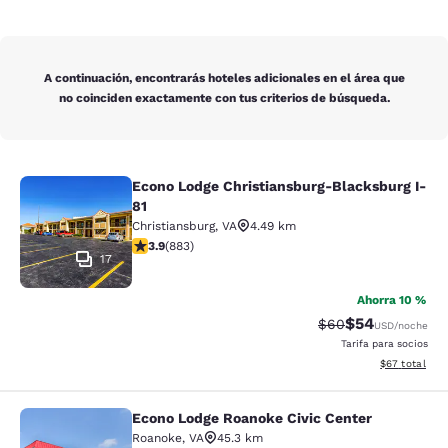
A continuación, encontrarás hoteles adicionales en el área que
no coinciden exactamente con tus criterios de búsqueda.
Econo Lodge Christiansburg-Blacksburg I-
Econo Lodge Christiansburg-Blacksb
81
Christiansburg
,
VA
4.49 km
calificación de 3.88 estrellas. Bueno. 883 reseñas
3.9
(
883
)
17
Ahorra 10 %
$54
Precio tachado:
Precio con des
$60
USD
/noche
Tarifa para socios
Ver detalles d
$67
total
Econo Lodge Roanoke Civic Center
Econo Lodge Roanoke Civic Center
Roanoke
,
VA
45.3 km