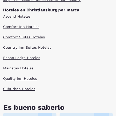
of the Blue Ridge Mountains.
Hoteles en Christiansburg por marca
After an adventure-packed day, there are several Christiansburg, VA
Ascend Hoteles
hotels to meet your needs. Whether your travel budget is large or small,
browse our selection above.
Comfort Inn Hoteles
Comfort Suites Hoteles
Country Inn Suites Hoteles
Econo Lodge Hoteles
Mainstay Hoteles
Quality Inn Hoteles
Suburban Hoteles
Es bueno saberlo