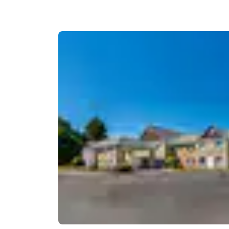
Canada
Français
Europa
Deutschla
Deutsch
Spain
English
Ireland
English
United Ki
English
Asia-Pacífico
Australia
English