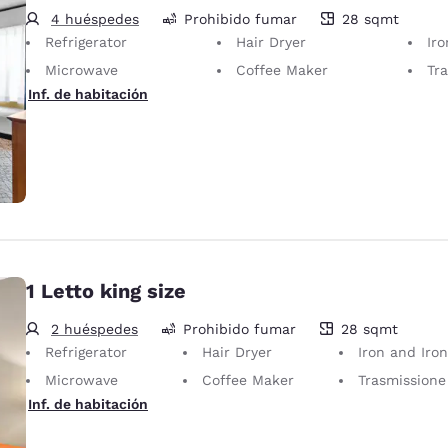
4 huéspedes
Prohibido fumar
28 sqmt
28 metros cuadrados
Refrigerator
Hair Dryer
Iron
Microwave
Coffee Maker
Tras
Inf. de habitación
1 Letto king size
2 huéspedes
Prohibido fumar
28 sqmt
28 metros cuadrados
Refrigerator
Hair Dryer
Iron and Ironing Bo
Microwave
Coffee Maker
Trasmissione TV wirel
Inf. de habitación