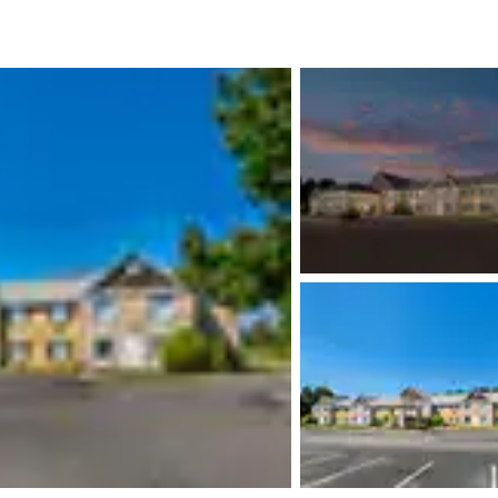
México
Mexico
Español
English
nd
Germany
España
English
Español
France
France
Français
English
Italia
Italy
Italiano
English
ngdom
India
New Zealan
English
English