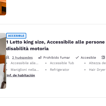
ACCESIBLE
1 Letto king size, Accessibile alle persone
disabilità motoria
2 huéspedes
Prohibido fumar
Accesible
28 metros cuadrados
Accessibile alle persone con disabilità motoria
Accessible Tub
Altezza dei corrimano antiscivolo adiacen
Maniglioni nella vasca
Refrigerator
Hair Dryer
Inf. de habitación