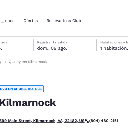
grupos
Ofertas
Reservations Club
gosto
agosto
agosto fecha de check-out seleccionada
gosto fecha de check-in seleccionada
rada:
Registrar la salida
Habitaciones y 
.
dom., 09 ago.
ión actuales
tina
s
Quality Inn Kilmarnock
u idioma preferido
EVO EN CHOICE HOTELS
tes
Estados Unidos
América Lat
Español
Español
 Kilmarnock
atina
Latin America
Canada
English
English
 Feria.
(804) 480-2151
599 Main Street, Kilmarnock, VA, 22482, US