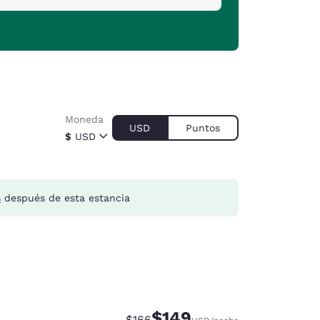
Moneda
USD
Puntos
$
USD
s
después de esta estancia
$149
Precio tachado:
Precio con descuento:
$166