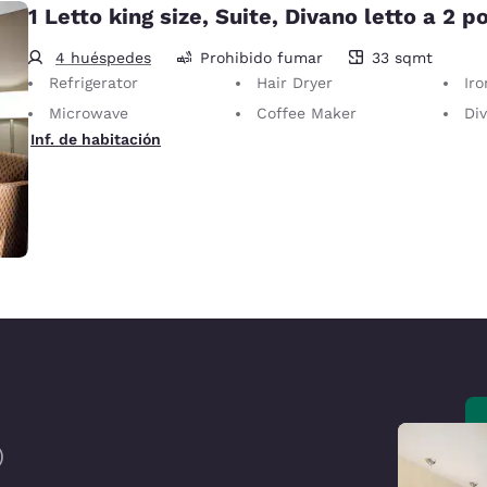
1 Letto king size, Suite, Divano letto a 2 po
4 huéspedes
Prohibido fumar
33 sqmt
33 metros cuadrados
Refrigerator
Hair Dryer
Iron
Microwave
Coffee Maker
Diva
Inf. de habitación
)