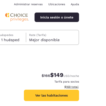
Administrar reservas
Ubicaciones
Ayuda
Inicia sesión o únete
huéspedes
Rate (Tarifa)
1 habitación, 1 huésped
Mejor disponible
$149
Precio tachado:
Precio con descuento:
$166
USD
/noche
ina
Tarifa para socios
Ver detalles del total estima
$169
total
Ver las habitaciones