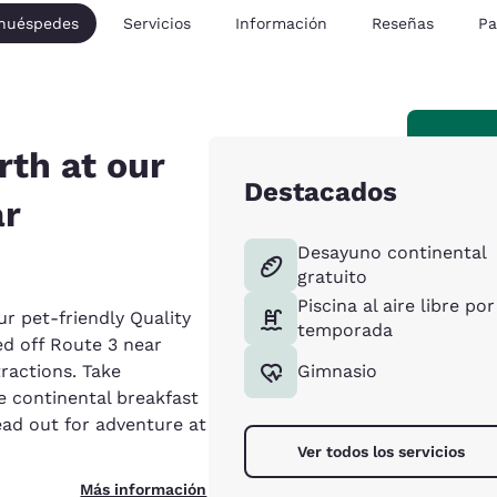
 huéspedes
Servicios
Información
Reseñas
Pa
th at our
Destacados
ar
Desayuno continental
gratuito
Piscina al aire libre por
ur pet-friendly Quality
temporada
ed off Route 3 near
tractions. Take
Gimnasio
ee continental breakfast
ad out for adventure at
Ver todos los servicios
Más información