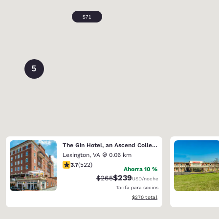
5
The Gin Hotel, an Ascend Collection Hotel
Lexington
,
VA
0.06 km
calificación de 3.74 estrellas. Bueno. 522 reseñas
3.7
(
522
)
Ahorra 10 %
$239
Precio tachado:
Precio con descuento:
$265
USD
/noche
Tarifa para socios
Ver detalles del total estimado
$270
total