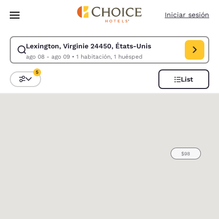
Carga completa
Pasar A Contenido Principal
Iniciar sesión
Lexington, Virginie 24450, États-Unis
Modificar la búsqueda de Lexington, Virginie 24450, États-Unis. Fecha 
ago 08 - ago 09
•
1 habitación, 1 huésped
5
List
Ordenar y filtrar
5 filtros seleccionados actualmente
0