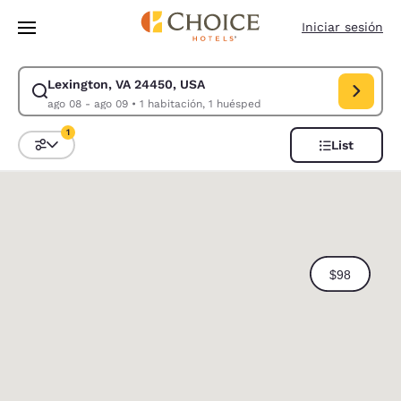
Carga completa
Pasar A Contenido Principal
Iniciar sesión
Lexington, VA 24450, USA
Modificar la búsqueda de Lexington, VA 24450, USA. Fecha de check-in
ago 08 - ago 09
•
1 habitación, 1 huésped
1
List
Ordenar y filtrar
1 filtro seleccionado actualmente
0