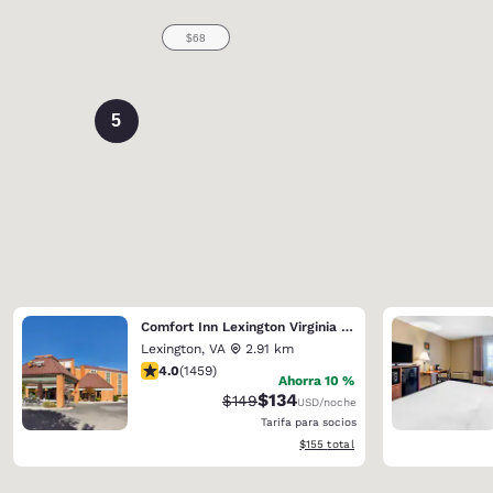
5
Comfort Inn Lexington Virginia Horse Center
Lexington
,
VA
2.91 km
calificación de 4.03 estrellas. Muy bueno. 1459 reseñas
4.0
(
1459
)
Ahorra 10 %
$134
Precio tachado:
Precio con descuento:
$149
USD
/noche
Tarifa para socios
Ver detalles del total estimado
$155
total