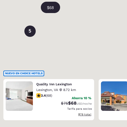
5
NUEVO EN CHOICE HOTELS
Quality Inn Lexington
Lexington
,
VA
8.72 km
calificación de 3.38 estrellas. Bueno. 68 reseñas
3.4
(
68
)
Ahorra 10 %
$68
Precio tachado:
Precio con descuento:
$75
USD
/noche
Tarifa para socios
Ver detalles del total estimado
$78
total