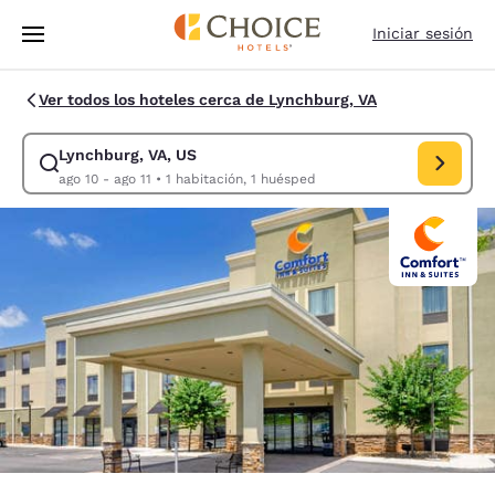
Carga completa
Pasar A Contenido Principal
Iniciar sesión
Ver todos los hoteles cerca de Lynchburg, VA
Lynchburg, VA, US
Modificar la búsqueda de Lynchburg, VA, US. Fecha de check-in ago 10,
ago 10 - ago 11
•
1 habitación, 1 huésped