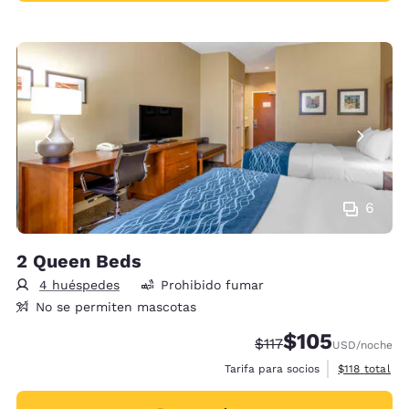
6
2 Queen Beds
4 huéspedes
Prohibido fumar
No se permiten mascotas
$105
Precio tachado:
Precio con descu
$117
USD
/noche
Ver detalles 
Tarifa para socios
$118
total