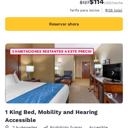
$114
Precio tachado:
Precio con descu
$127
USD
/noche
Ver detalles 
Tarifa para socios
$128
total
Reservar ahora
2 HABITACIONES RESTANTES A ESTE PRECIO
7
1 King Bed, Mobility and Hearing
Accessible
2 huéspedes
Prohibido fumar
Accesible