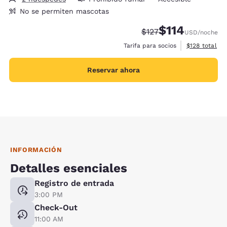
No se permiten mascotas
$114
Precio tachado:
Precio con descu
$127
USD
/noche
Ver detalles 
Tarifa para socios
$128
total
Reservar ahora
INFORMACIÓN
Detalles esenciales
Registro de entrada
3:00 PM
Check-Out
11:00 AM