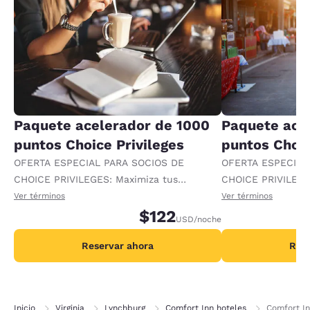
Paquete acelerador de 1000
Paquete ace
puntos Choice Privileges
puntos Choic
OFERTA ESPECIAL PARA SOCIOS DE
OFERTA ESPECIAL
CHOICE PRIVILEGES: Maximiza tus
CHOICE PRIVILEGE
recompensas al recibir 1000 puntos
recompensas al re
Ver términos
Ver términos
adicionales por noche.
$122
adicionales por no
USD
/noche
Reservar ahora
Rese
Inicio
Virginia
Lynchburg
Comfort Inn hoteles
Comfort In