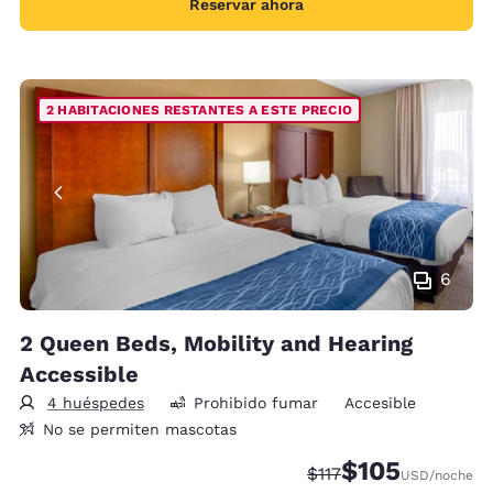
Reservar ahora
2 HABITACIONES RESTANTES A ESTE PRECIO
6
2 Queen Beds, Mobility and Hearing
Accessible
4 huéspedes
Prohibido fumar
Accesible
No se permiten mascotas
$105
Precio tachado:
Precio con descu
$117
USD
/noche