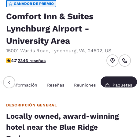
GANADOR DE PREMIO
Comfort Inn & Suites
Lynchburg Airport -
University Area
15001 Wards Road
,
Lynchburg
,
VA
,
24502
,
US
calificación de 4.72 estrellas. Excepcional.
4.7
2346 reseñas
n
Información
Reseñas
Reuniones
Paquetes
DESCRIPCIÓN GENERAL
Locally owned, award-winning
hotel near the Blue Ridge