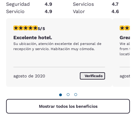
Seguridad
4.9
Servicios
4.7
Servicio
4.9
Valor
4.6
calificación de 5 estrellas. Excepcional. 1 reseña
calificac
5/5
Excelente hotel.
Great 
Su ubicación, atención excelente del personal de
We alway
recepción y servicio. Habitación muy cómoda.
from the 
location,
agosto de 2020
agosto 
Verificado
●
○
○
Mostrar todos los beneficios